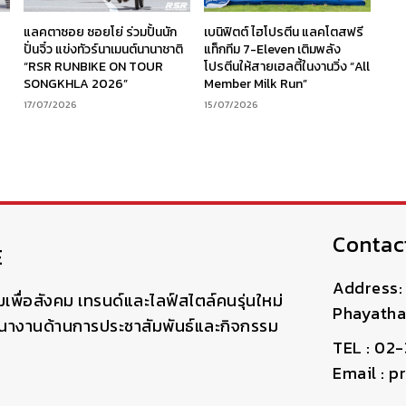
ร
แลคตาซอย ซอยโย่ ร่วมปั้นนัก
เบนิฟิตต์ ไฮโปรตีน แลคโตสฟรี
ง
ปั่นจิ๋ว แข่งทัวร์นาเมนต์นานาชาติ
แท็กทีม 7-Eleven เติมพลัง
“RSR RUNBIKE ON TOUR
โปรตีนให้สายเฮลตี้ในงานวิ่ง “All
SONGKHLA 2026”
Member Milk Run”
17/07/2026
15/07/2026
Contac
E
Address: 
มเพื่อสังคม เทรนด์และไลฟ์สไตล์คนรุ่นใหม่
Phayatha
ฒนางานด้านการประชาสัมพันธ์และกิจกรรม
TEL : 02
Email : 