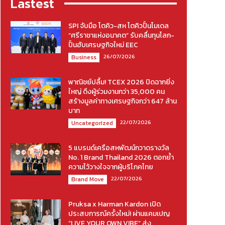
Lastest
SPI จับมือ โตคิว-สห โตคิวปั้นโมเดล
“ศรีราชาแห่งอนาคต” รับคลื่นทุนโลก-
ปั้นฮับเศรษฐกิจใหม่ EEC
26/07/2026
Business
พาณิชย์ปลื้ม! TCEX 2026 ปิดฉากยิ่ง
ใหญ่ ดึงผู้ร่วมงานกว่า 35,000 คน
สร้างมูลค่าทางเศรษฐกิจกว่า 647 ล้าน
บาท
22/07/2026
Uncategorized
5 แบรนด์เครือสหพัฒน์กวาดรางวัล
No. 1 Brand Thailand 2026 ตอกย้ำ
ความไว้วางใจจากผู้บริโภคไทย
22/07/2026
Brand Move
Pruksa x Harman Kardon เปิด
ประสบการณ์ครั้งใหม่! ผ่านแคมเปญ
“LIVE YOUR OWN VIBE” ส่ง