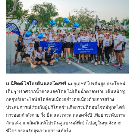
เบนิฟิตต์ ไฮโปรตีน แลคโตสฟรี
นมยูเอชทีโปรตีนสูง ประโยชน์
เต็มๆ ปราศจากน้ำตาลแลคโตส ไม่เติมน้ำตาลทราย เดินหน้าชู
กลยุทธ์เจาะไลฟ์สไตล์คนเมืองอย่างต่อเนื่องด้วยการสร้าง
ประสบการณ์ร่วมกับผู้บริโภคผ่านกิจกรรมที่ตอบโจทย์ทุกสไตล์
การออกกำลังกาย วิ่ง ปั่น และเทรล ตลอดทั้งปี เพื่อยกระดับภาพ
ลักษณ์จากผลิตภัณฑ์โปรตีนสู่แบรนด์ที่เข้าไปอยู่ในทุกจังหวะ
ชีวิตของคนรักสุขภาพอย่างแท้จริง