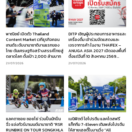
พาณิชย์ เปิดตัว Thailand
DITP เชิญผู้ประกอบการอาหารและ
Content Market เวทีธุรกิจคอน
เครื่องดื่ม เข้าร่วมจัดแสดงและ
เทนต์ระดับนานาชาติงานแรกของ
เจรจาการค้า ในงาน THAIFEX –
ไทย ดันเศรษฐกิจสร้างสรรค์ไทยสู่
ANUGA ASIA 2027 เปิดจองพื้นที่
ตลาดโลก ตั้งเป้า 2,000 ล้านบาท
ตั้งแต่วันที่ 10 สิงหาคม 2569...
21/07/2026
21/07/2026
แลคตาซอย ซอยโย่ ร่วมปั้นนักปั่น
เบนิฟิตต์ ไฮโปรตีน แลคโตสฟรี
จิ๋ว แข่งทัวร์นาเมนต์นานาชาติ “RSR
แท็กทีม 7-Eleven เติมพลังโปรตีน
RUNBIKE ON TOUR SONGKHLA
ให้สายเฮลตี้ในงานวิ่ง “All