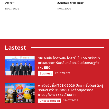
2026”
Member Milk Run”
17/07/2026
15/07/2026
Lastest
SPI จับมือ โตคิว-สห โตคิวปั้นโมเดล “ศรีราชา
แห่งอนาคต” รับคลื่นทุนโลก-ปั้นฮับเศรษฐกิจ
ใหม่ EEC
26/07/2026
Business
พาณิชย์ปลื้ม! TCEX 2026 ปิดฉากยิ่งใหญ่ ดึงผู้
ร่วมงานกว่า 35,000 คน สร้างมูลค่าทาง
เศรษฐกิจกว่า 647 ล้านบาท
22/07/2026
Uncategorized