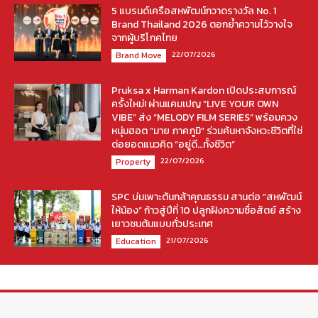
5 แบรนด์เครือสหพัฒน์กวาดรางวัล No. 1
Brand Thailand 2026 ตอกย้ำความไว้วางใจ
จากผู้บริโภคไทย
22/07/2026
Brand Move
Pruksa x Harman Kardon เปิดประสบการณ์
ครั้งใหม่! ผ่านแคมเปญ “LIVE YOUR OWN
VIBE” ส่ง “MELODY FILM SERIES” พร้อมควง
หนุ่มฮอต “มาย ภาคภูมิ” ร่วมค้นหาจังหวะชีวิตที่ใช่
ต่อยอดแนวคิด “อยู่ดี…ทั้งชีวิต”
22/07/2026
Property
SPC บ่มเพาะต้นกล้าคุณธรรม สานต่อ “สหพัฒน์
ให้น้อง” ก้าวสู่ปีที่ 10 ปลูกฝังความซื่อสัตย์ สร้าง
เยาวชนต้นแบบทั่วประเทศ
21/07/2026
Education