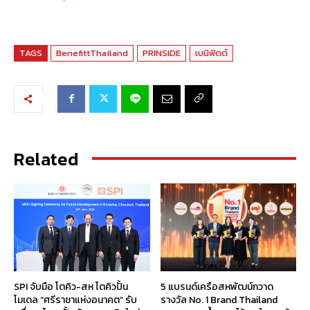
TAGS
BenefittThailand
PRINSIDE
เบนิฟิตต์
Related
SPI จับมือ โตคิว-สห โตคิวปั้น
5 แบรนด์เครือสหพัฒน์กวาด
โมเดล “ศรีราชาแห่งอนาคต” รับ
รางวัล No. 1 Brand Thailand