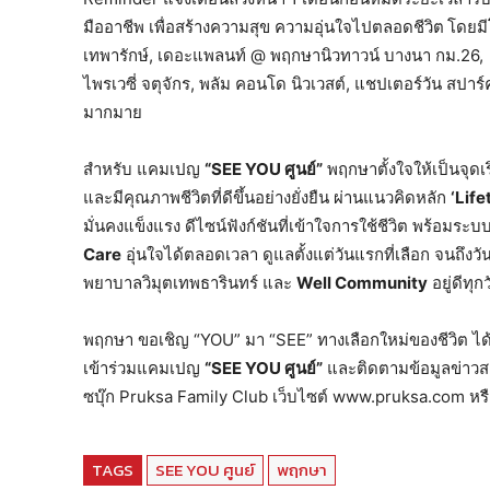
มืออาชีพ เพื่อสร้างความสุข ความอุ่นใจไปตลอดชีวิต
โดยมี
เทพารักษ์, เดอะแพลนท์ @ พฤกษานิวทาวน์ บางนา กม.26,
ไพรเวซี่ จตุจักร, พลัม คอนโด นิวเวสต์, แชปเตอร์วัน ส
มากมาย
สำหรับ แคมเปญ
“
SEE YOU ศูนย์”
พฤกษาตั้งใจให้เป็นจุดเ
และมีคุณภาพชีวิตที่ดีขึ้นอย่างยั่งยืน ผ่านแนวคิดหลัก
‘
Lifet
มั่นคงแข็งแรง ดีไซน์ฟังก์ชันที่เข้าใจการใช้ชีวิต พร้อ
Care
อุ่นใจได้ตลอดเวลา ดูแลตั้งแต่วันแรกที่เลือก จนถึงว
พยาบาลวิมุตเทพธารินทร์ และ
Well Community
อยู่ดีทุ
พฤกษา ขอเชิญ “YOU” มา “SEE” ทางเลือกใหม่ของชีวิต ได้แ
เข้าร่วมแคมเปญ
“
SEE YOU ศูนย์”
และติดตามข้อมูลข่าวสาร
ซบุ๊ก Pruksa Family Club เว็บไซต์ www.pruksa.com หร
TAGS
SEE YOU ศูนย์
พฤกษา