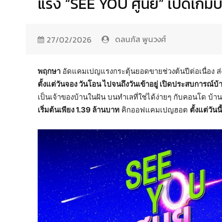
แรง “SEE YOU ศูนย์” เปิดเกมบ้
ดลนภัส พูนวงศ์
27/02/2026
พฤกษา
อัดแคมเปญแรงกระตุ้นยอดขายช่วงต้นปีต่อเนื่อง
ตั้งแต่วันจอง วันโอน ไปจนถึงวันเข้าอยู่ เปิดประสบการณ์บ
เป็นเจ้าของบ้านในฝัน บนทำเลที่ใช่ได้ง่ายๆ กับคอนโด บ้
เริ่มต้นเพียง
1.39 ล้านบาท
คิกออฟแคมเปญฮอต
ตั้งแต่วัน