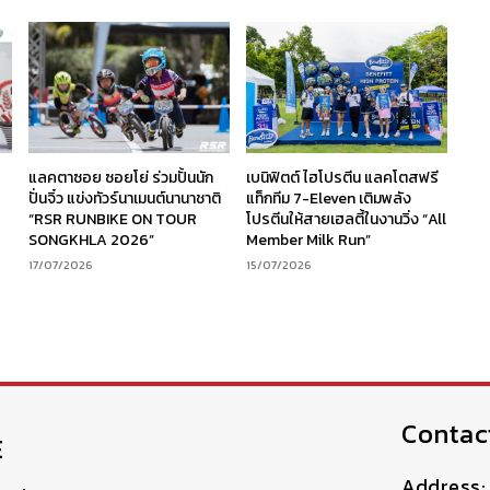
ร
แลคตาซอย ซอยโย่ ร่วมปั้นนัก
เบนิฟิตต์ ไฮโปรตีน แลคโตสฟรี
ง
ปั่นจิ๋ว แข่งทัวร์นาเมนต์นานาชาติ
แท็กทีม 7-Eleven เติมพลัง
“RSR RUNBIKE ON TOUR
โปรตีนให้สายเฮลตี้ในงานวิ่ง “All
SONGKHLA 2026”
Member Milk Run”
17/07/2026
15/07/2026
Contac
E
Address: 