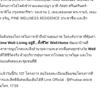
โครงการไฮไลต์เข้าร่วมแคมเปญฯ อาทิ ภัสสร ศรีนครินทร์-
 พาทิโอ กรุงเทพกรีฑา-วงแหวน 2, เดอะคอนเนค พระราม5, เดอะ
ปาร์ค จรัญ, PINE WELLNESS RESIDENCE ประชาชื่น และอีก
ริ่มต้นของโอกาสในการเข้าถึงบ้านคุณภาพ ในระดับราคาที่คุ้มค่า
ime Well-Living อยู่ดี…ทั้งชีวิต’
Well Home
พัฒนาบ้านที่
มระบบสาธารณูปโภคและสิ่งอำนวยความสะดวกเพื่อคนทุกช่วงวัย
Well
ันที่ใช้ชีวิตจริง ด้วยบริการสุขภาพจากโรงพยาบาลวิมุต และโรง
กวันบนสังคมและชุมชนที่ดี
ล้ววันนี้กับ 101 โครงการ สนใจลงทะเบียนเยี่ยมชมโครงการที่
และสิทธิพิเศษเพิ่มเติมได้ที่ Line Official : @Pruksa เพจเฟ
ือโทร. 1739