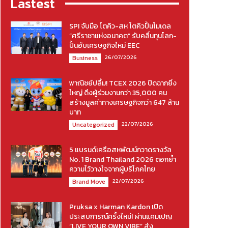
Lastest
SPI จับมือ โตคิว-สห โตคิวปั้นโมเดล
“ศรีราชาแห่งอนาคต” รับคลื่นทุนโลก-
ปั้นฮับเศรษฐกิจใหม่ EEC
26/07/2026
Business
พาณิชย์ปลื้ม! TCEX 2026 ปิดฉากยิ่ง
ใหญ่ ดึงผู้ร่วมงานกว่า 35,000 คน
สร้างมูลค่าทางเศรษฐกิจกว่า 647 ล้าน
บาท
22/07/2026
Uncategorized
5 แบรนด์เครือสหพัฒน์กวาดรางวัล
No. 1 Brand Thailand 2026 ตอกย้ำ
ความไว้วางใจจากผู้บริโภคไทย
22/07/2026
Brand Move
Pruksa x Harman Kardon เปิด
ประสบการณ์ครั้งใหม่! ผ่านแคมเปญ
“LIVE YOUR OWN VIBE” ส่ง