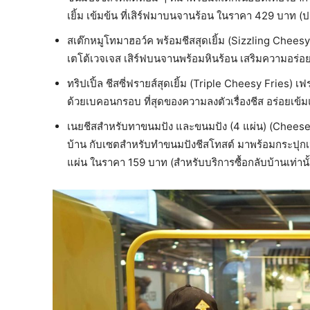
เยิ้ม เข้มข้น ที่เสิร์ฟมาบนจานร้อน ในราคา 429 บาท (
สเต๊กหมูโทมาฮอว์ค พร้อมชีสสุดเยิ้ม (Sizzling Chees
เตโต้เวจเจส เสิร์ฟบนจานพร้อมหินร้อน เสริมความอร่อย
ทริปเปิ้ล ชีสซี่ฟรายส์สุดเยิ้ม (Triple Cheesy Fries) เ
ด้วยเบคอนกรอบ ที่สุดของความลงตัวเรื่องชีส อร่อยเข
เนยชีสสำหรับทาขนมปัง และขนมปัง (4 แผ่น) (Cheese T
บ้าน กับเซตสำหรับทำขนมปังชีสโทสต์ มาพร้อมกระปุก
แผ่น ในราคา 159 บาท (สำหรับบริการซื้อกลับบ้านเท่านั