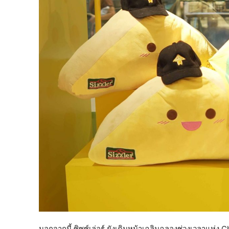
นอกจากนี้ ซิซซ์เล่อร์ ยังเดินหน้าเฉลิมฉลองช่วงเวลาแห่ง