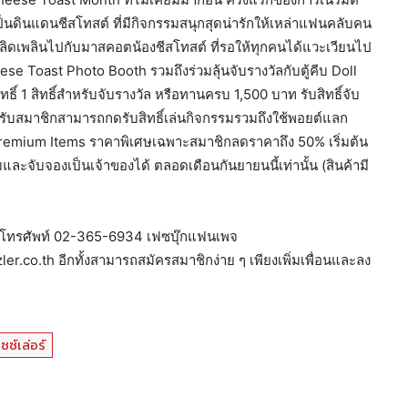
ยเป็นดินแดนชีสโทสต์ ที่มีกิจกรรมสนุกสุดน่ารักให้เหล่าแฟนคลับคน
พลิดเพลินไปกับมาสคอตน้องชีสโทสต์ ที่รอให้ทุกคนได้แวะเวียนไป
e Toast Photo Booth รวมถึงร่วมลุ้นจับรางวัลกับตู้คีบ Doll
1 สิทธิ์สำหรับจับรางวัล หรือทานครบ 1,500 บาท รับสิทธิ์จับ
ำหรับสมาชิกสามารถกดรับสิทธิ์เล่นกิจกรรมรวมถึงใช้พอยต์แลก
์ Premium Items ราคาพิเศษเฉพาะสมาชิกลดราคาถึง 50% เริ่มต้น
ละจับจองเป็นเจ้าของได้ ตลอดเดือนกันยายนนี้เท่านั้น (สินค้ามี
อร์” โทรศัพท์ 02-365-6934 เฟซบุ๊กแฟนเพจ
.co.th อีกทั้งสามารถสมัครสมาชิกง่าย ๆ เพียงเพิ่มเพื่อนและลง
ิซซ์เล่อร์