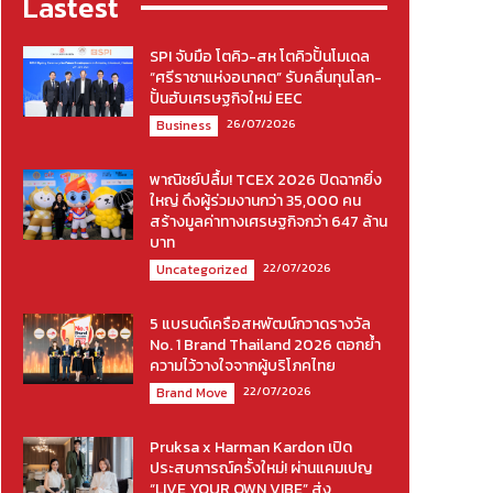
Lastest
SPI จับมือ โตคิว-สห โตคิวปั้นโมเดล
“ศรีราชาแห่งอนาคต” รับคลื่นทุนโลก-
ปั้นฮับเศรษฐกิจใหม่ EEC
26/07/2026
Business
พาณิชย์ปลื้ม! TCEX 2026 ปิดฉากยิ่ง
ใหญ่ ดึงผู้ร่วมงานกว่า 35,000 คน
สร้างมูลค่าทางเศรษฐกิจกว่า 647 ล้าน
บาท
22/07/2026
Uncategorized
5 แบรนด์เครือสหพัฒน์กวาดรางวัล
No. 1 Brand Thailand 2026 ตอกย้ำ
ความไว้วางใจจากผู้บริโภคไทย
22/07/2026
Brand Move
Pruksa x Harman Kardon เปิด
ประสบการณ์ครั้งใหม่! ผ่านแคมเปญ
“LIVE YOUR OWN VIBE” ส่ง