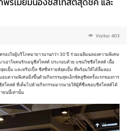
้าพรีเมียมน้องชีสโทสต์สุดชิค และ
Visitor
403
ย ที่ครองใจผู้บริโภคมายาวนานกว่า 30 ปี ร่วมเฉลิมฉลองความพิเศษ
้นมาเอาใจคนรักเมนูชีสโทสต์ ประกอบด้วย แซนวิชชีสโทสต์ เนื้อ
เยิ้ม และทริปเปิ้ล ชีสซี่ฟรายส์สุดเยิ้ม ที่พร้อมให้ได้ลิ้มลอง
บความพิเศษยิ่งขึ้นด้วยกิจกรรมสุดเอ็กซ์คลูซีฟครั้งแรกของการ
สโทสต์ ที่เต็มไปด้วยกิจกรรมมากมายให้ผู้ที่ชื่นชอบชีสโทสต์ได้
นนี้เท่านั้น