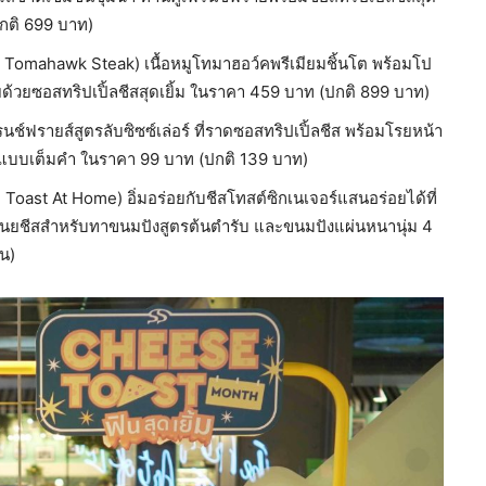
ปกติ 699 บาท)
y Tomahawk Steak) เนื้อหมูโทมาฮอว์คพรีเมียมชิ้นโต พร้อมโป
ด้วยซอสทริปเปิ้ลชีสสุดเยิ้ม ในราคา 459 บาท (ปกติ 899 บาท)
ฟรนช์ฟรายส์สูตรลับซิซซ์เล่อร์ ที่ราดซอสทริปเปิ้ลชีส พร้อมโรยหน้า
้มแบบเต็มคำ ในราคา 99 บาท (ปกติ 139 บาท)
oast At Home) อิ่มอร่อยกับชีสโทสต์ซิกเนเจอร์แสนอร่อยได้ที่
เนยชีสสำหรับทาขนมปังสูตรต้นตำรับ และขนมปังแผ่นหนานุ่ม 4
้น)