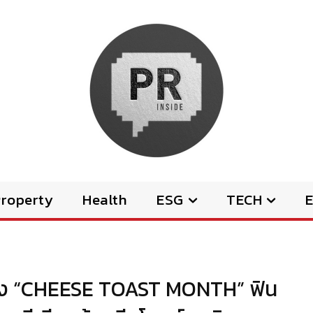
Property
Health
ESG
TECH
E
ลอง “CHEESE TOAST MONTH” ฟิน