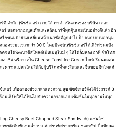
าร์ที จำกัด (ซิซซ์เล่อร์) ภายใต้การดำเนินงานของ บริษัท เดอะ
ล่อร์ นอกจากเมนูสเต๊กและสลัดบาร์ที่ทุกคุ้นเคยเป็นอย่างดีแล้ว อีก
์) หรือขนมปังสามเหลี่ยมหน้าเนยชีสที่ถูกนำไปปิ้ง จนกรอบนอกนุ่ม
าตลอดระยะเวลากว่า 30 ปี โดยปัจจุบันซิซซ์เล่อร์ได้เสิร์ฟขนมปัง
ดจนได้พัฒนาชีสโทสต์เป็นเมนูใหม่ ๆ ให้ได้ลิ้มลอง อาทิ ชีสโทส
ลล่าชีส หรือจะเป็น Cheese Toast Ice Cream ไอศกรีมนมผสม
ศษและความแปลกใหม่ให้กับผู้บริโภคที่หลงใหลและชื่นชอบชีสโทสต์
์เล่อร์ เพื่อฉลองช่วงเวลาแห่งความสุข ซิซซ์เล่อร์จึงได้รังสรรค์ 3
งพร้อมเสิร์ฟให้ได้ฟินไปกับความอร่อยแบบเข้มข้นในทุกจานในทุก
(Sizzling Cheesy Beef Chopped Steak Sandwich) แซนวิช
รสชาติเข้มข้นชุ่มฉ่ำ ทานคู่เฟรนช์ฟรายพร้อมซอสทริปเปิ้ลชีสสุด