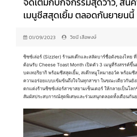
จัดเต็มกับกิจกรรมสุดว้าว, สินค
เมนูชีสสุดเยิ้ม ตลอดกันยายนนี้
วิชนี เสือพงษ์
01/09/2023
ซิซซ์เล่อร์ (Sizzler) ร้านสเต๊กและสลัดบาร์ชื่อดังของไท
ต้อนรับ Cheese Toast Month เปิดตัว 3 เมนูที่รังสรรค์ขึ
บดเทอริยากิ พร้อมชีสสุดเยิ้ม, สเต๊กหมูโทมาฮอว์ค พร้อมชีสสุด
ความอร่อยแบบเข้มข้นถึงใจในทุกสาขา ในขณะเดียวกันยังมอ
ตกแต่งร้านซิซซ์เล่อร์สาขาสยามเซ็นเตอร์ ให้กลายเป็นโลกชี
สัมผัสประสบการณ์สุดพิเศษและร่วมสนุกตลอดทั้งเดือนกันยาย