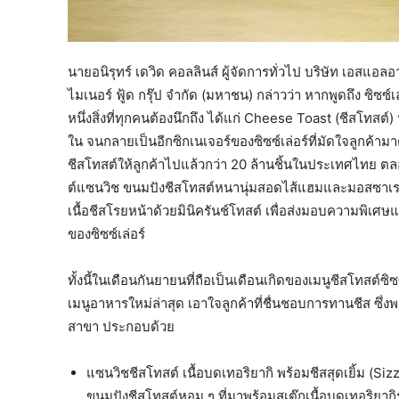
นายอนิรุทร์ เดวิด คอลลินส์ ผู้จัดการทั่วไป บริษัท เอสแอลอ
ไมเนอร์ ฟู้ด กรุ๊ป จำกัด (มหาชน) กล่าวว่า หากพูดถึง ซิซซ์เ
หนึ่งสิ่งที่ทุกคนต้องนึกถึง ได้แก่ Cheese Toast (ชีสโทสต
ใน จนกลายเป็นอีกซิกเนเจอร์ของซิซซ์เล่อร์ที่มัดใจลูกค้าม
ชีสโทสต์ให้ลูกค้าไปแล้วกว่า 20 ล้านชิ้นในประเทศไทย ตลอ
ต์แซนวิช ขนมปังชีสโทสต์หนานุ่มสอดไส้แฮมและมอสซาเร
เนื้อชีสโรยหน้าด้วยมินิครันช์โทสต์ เพื่อส่งมอบความพิเ
ของซิซซ์เล่อร์
ทั้งนี้ในเดือนกันยายนที่ถือเป็นเดือนเกิดของเมนูชีสโทสต์ซิซซ
เมนูอาหารใหม่ล่าสุด เอาใจลูกค้าที่ชื่นชอบการทานชีส ซึ่
สาขา ประกอบด้วย
แซนวิชชีสโทสต์ เนื้อบดเทอริยากิ พร้อมชีสสุดเยิ้ม 
ขนมปังชีสโทสต์หอม ๆ ที่มาพร้อมสเต๊กเนื้อบดเทอริยากิ