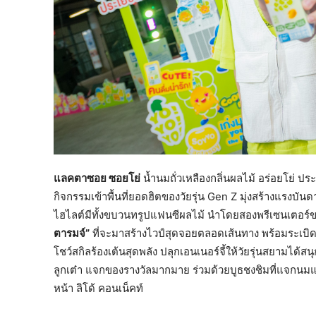
แลคตาซอย ซอยโย่
น้ำนมถั่วเหลืองกลิ่นผลไม้ อร่อยโย่
กิจกรรมเข้าพื้นที่ยอดฮิตของวัยรุ่น Gen Z มุ่งสร้างแรงบ
ไฮไลต์มีทั้งขบวนทรูปแฟนซีผลไม้ นำโดยสองพรีเซนเตอร์ขว
ตารมจ์”
ที่จะมาสร้างไวป์สุดจอยตลอดเส้นทาง พร้อมระเบิดพ
โชว์สกิลร้องเต้นสุดพลัง ปลุกเอนเนอร์จี้ให้วัยรุ่นสยามได
ลูกเต๋า แจกของรางวัลมากมาย ร่วมด้วยบูธชงชิมที่แจกนมแ
หน้า ลิโด้ คอนเน็คท์