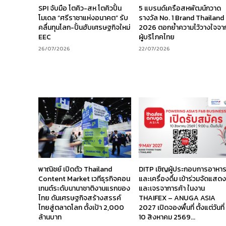
SPI จับมือ โตคิว-สห โตคิวปั้น
5 แบรนด์เครือสหพัฒน์กวาด
โมเดล “ศรีราชาแห่งอนาคต” รับ
รางวัล No. 1 Brand Thailand
คลื่นทุนโลก-ปั้นฮับเศรษฐกิจใหม่
2026 ตอกย้ำความไว้วางใจจา
EEC
ผู้บริโภคไทย
26/07/2026
22/07/2026
พาณิชย์ เปิดตัว Thailand
DITP เชิญผู้ประกอบการอาหา
Content Market เวทีธุรกิจคอน
และเครื่องดื่ม เข้าร่วมจัดแสด
เทนต์ระดับนานาชาติงานแรกของ
และเจรจาการค้า ในงาน
ไทย ดันเศรษฐกิจสร้างสรรค์
THAIFEX – ANUGA ASIA
ไทยสู่ตลาดโลก ตั้งเป้า 2,000
2027 เปิดจองพื้นที่ ตั้งแต่วันที่
ล้านบาท
10 สิงหาคม 2569...