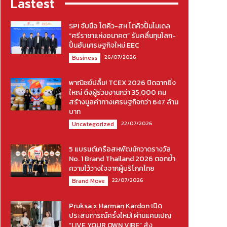
Lastest
SPI จับมือ โตคิว-สห โตคิวปั้นโมเดล
“ศรีราชาแห่งอนาคต” รับคลื่นทุนโลก-
ปั้นฮับเศรษฐกิจใหม่ EEC
26/07/2026
Business
พาณิชย์ปลื้ม! TCEX 2026 ปิดฉากยิ่ง
ใหญ่ ดึงผู้ร่วมงานกว่า 35,000 คน
สร้างมูลค่าทางเศรษฐกิจกว่า 647 ล้าน
บาท
22/07/2026
Uncategorized
5 แบรนด์เครือสหพัฒน์กวาดรางวัล
No. 1 Brand Thailand 2026 ตอกย้ำ
ความไว้วางใจจากผู้บริโภคไทย
22/07/2026
Brand Move
Pruksa x Harman Kardon เปิด
ประสบการณ์ครั้งใหม่! ผ่านแคมเปญ
“LIVE YOUR OWN VIBE” ส่ง