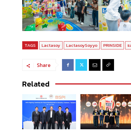
TAGS
Lactasoy
LactasoySoyyo
PRINSIDE
แ
Share
Related