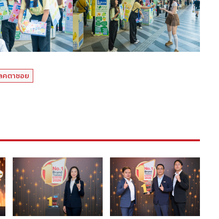
ลคตาซอย