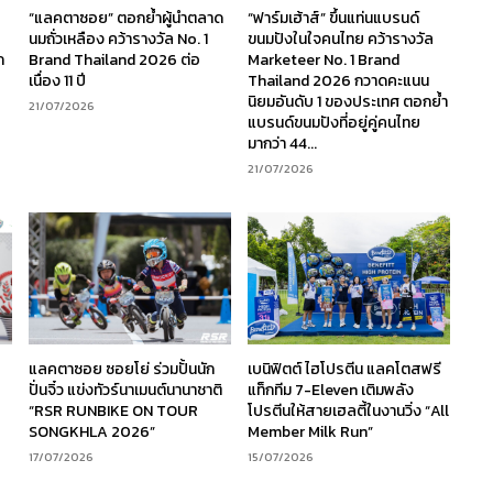
“แลคตาซอย” ตอกย้ำผู้นำตลาด
“ฟาร์มเฮ้าส์” ขึ้นแท่นแบรนด์
นมถั่วเหลือง คว้ารางวัล No. 1
ขนมปังในใจคนไทย คว้ารางวัล
ก
Brand Thailand 2026 ต่อ
Marketeer No. 1 Brand
เนื่อง 11 ปี
Thailand 2026 กวาดคะแนน
นิยมอันดับ 1 ของประเทศ ตอกย้ำ
21/07/2026
แบรนด์ขนมปังที่อยู่คู่คนไทย
มากว่า 44...
21/07/2026
ร
แลคตาซอย ซอยโย่ ร่วมปั้นนัก
เบนิฟิตต์ ไฮโปรตีน แลคโตสฟรี
ง
ปั่นจิ๋ว แข่งทัวร์นาเมนต์นานาชาติ
แท็กทีม 7-Eleven เติมพลัง
“RSR RUNBIKE ON TOUR
โปรตีนให้สายเฮลตี้ในงานวิ่ง “All
SONGKHLA 2026”
Member Milk Run”
17/07/2026
15/07/2026