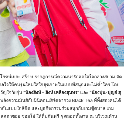
 ประโยชน์เยอะ สร้างปรากฎการณ์ความน่ารักสดใสใจกลางสยาม จัด
ันดาลใจให้คนรุ่นใหม่ใส่ใจสุขภาพในแบบที่สนุกและไม่ซ้ำใคร โดย
ัญใจวัยรุ่น
“น้องสิงห์ – สิงห์ เหลืองสุนทร
”
และ
“น้องปุน-ปุญย์ สุ
ลังความมันส์กับมินิคอนเสิร์ตจากวง Black Tea ที่ทั้งสองคนได้
้สนุกกันแบบใกล้ชิด และบูธกิจกรรมร่วมสนุกกับเกมชู้ตบาส เกม
ลคตาซอย ซอยโย่ ให้ดื่มกันฟรี ๆ ตลอดทั้งงาน ณ บริเวณด้าน