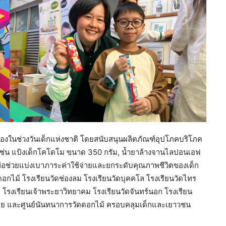
เนื่องในช่วงวันเด็กแห่งชาติ โดยสนับสนุนผลิตภัณฑ์อุปโภคบริโภค
 เช่น แป้งเด็กโคโดโม ขนาด 350 กรัม, น้ำยาล้างจานไลปอนเอฟ
ื่อช่วยแบ่งเบาภาระค่าใช้จ่ายและยกระดับคุณภาพชีวิตของเด็ก
อกไม้ โรงเรียนวัดช่องลม โรงเรียนวัดบุคคโล โรงเรียนวัดไทร
 โรงเรียนเจ้าพระยาวิทยาคม โรงเรียนวัดจันทร์นอก โรงเรียน
เตย และศูนย์นันทนาการวัดดอกไม้ ครอบคลุมเด็กและเยาวชน