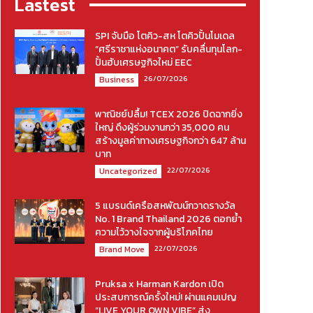
Lastest
SPI จับมือ โตคิว-สห โตคิวปั้นโมเดล
“ศรีราชาแห่งอนาคต” รับคลื่นทุนโลก-
ปั้นฮับเศรษฐกิจใหม่ EEC
26/07/2026
Business
พาณิชย์ปลื้ม! TCEX 2026 ปิดฉากยิ่ง
ใหญ่ ดึงผู้ร่วมงานกว่า 35,000 คน
สร้างมูลค่าทางเศรษฐกิจกว่า 647 ล้าน
บาท
22/07/2026
Uncategorized
5 แบรนด์เครือสหพัฒน์กวาดรางวัล
No. 1 Brand Thailand 2026 ตอกย้ำ
ความไว้วางใจจากผู้บริโภคไทย
22/07/2026
Brand Move
Pruksa x Harman Kardon เปิด
ประสบการณ์ครั้งใหม่! ผ่านแคมเปญ
“LIVE YOUR OWN VIBE” ส่ง