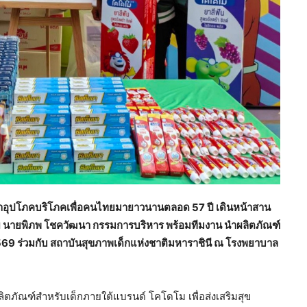
นค้าอุปโภคบริโภคเพื่อคนไทยมายาวนานตลอด 57 ปี เดินหน้าสาน
ดย นายพิภพ โชควัฒนา กรรมการบริหาร พร้อมทีมงาน นำผลิตภัณฑ์
2569 ร่วมกับ สถาบันสุขภาพเด็กแห่งชาติมหาราชินี ณ โรงพยาบาล
ลิตภัณฑ์สำหรับเด็กภายใต้แบรนด์ โคโดโม เพื่อส่งเสริมสุข