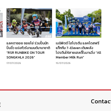
ร
แลคตาซอย ซอยโย่ ร่วมปั้นนัก
เบนิฟิตต์ ไฮโปรตีน แลคโตสฟรี
ง
ปั่นจิ๋ว แข่งทัวร์นาเมนต์นานาชาติ
แท็กทีม 7-Eleven เติมพลัง
“RSR RUNBIKE ON TOUR
โปรตีนให้สายเฮลตี้ในงานวิ่ง “All
SONGKHLA 2026”
Member Milk Run”
17/07/2026
15/07/2026
Contac
E