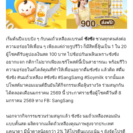
เริ่มต้นปีแบบปัง ๆ กับนมถั่วเหลืองแบรนด์
ซังซัง
ชวนทุกคนส่งต่อ
ความอร่อยให้เพื่อน ๆ เพียงแค่ถ่ายรูปรีวิว ก็มีสิทธิ์ลุ้นเป็น 1 ใน 20
ผู้โชคดีรับคูปองเงินสด 100 บาท ไปช้อปกันเพลินเพราะซังซัง
อยากแจก กติกาไม่ยากเพียงแชร์โพสต์นี้เป็นสาธารณะ พร้อมรีวิว
ความอร่อยในสไตล์คุณที่ทำให้เพื่อนอยากดื่มซังซัง แล้วติด #ดื่ม
ซังซัง #นมถั่วเหลือง #ซังซัง #SangSamg #Soymilk จากนั้นแค
ปโพสต์มาคอมเมนต์ยืนยันใต้กิจกรรมเพื่อลุ้นรางวัล ร่วมสนุกกัน
ได้ตลอดเดือนมกราคม 2569 นี้ ประกาศรายชื่อผู้โชคดีวันที่ 8
มกราคม 2569 ทาง FB: SangSang
นอกจากกิจกรรมชวนร่วมสนุกแล้ว ซังซัง นมถั่วเหลืองหอมมัน
แบบคั้นสด ผลิตจากเมล็ดถั่วเหลืองคุณภาพสูงจากประเทศ
แคนาดา มีน้ำตาลน้อยกว่า 2% ให้โปรตีนแบบเน้น ๆ ยังจัดโปรดี