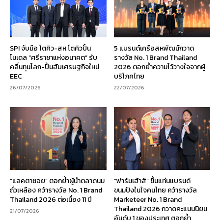
SPI จับมือ โตคิว-สห โตคิวปั้น
5 แบรนด์เครือสหพัฒน์กวาด
โมเดล “ศรีราชาแห่งอนาคต” รับ
รางวัล No. 1 Brand Thailand
คลื่นทุนโลก-ปั้นฮับเศรษฐกิจใหม่
2026 ตอกย้ำความไว้วางใจจากผู้
EEC
บริโภคไทย
26/07/2026
22/07/2026
“แลคตาซอย” ตอกย้ำผู้นำตลาดนม
“ฟาร์มเฮ้าส์” ขึ้นแท่นแบรนด์
ถั่วเหลือง คว้ารางวัล No. 1 Brand
ขนมปังในใจคนไทย คว้ารางวัล
Thailand 2026 ต่อเนื่อง 11 ปี
Marketeer No. 1 Brand
Thailand 2026 กวาดคะแนนนิยม
21/07/2026
อันดับ 1 ของประเทศ ตอกย้ำ