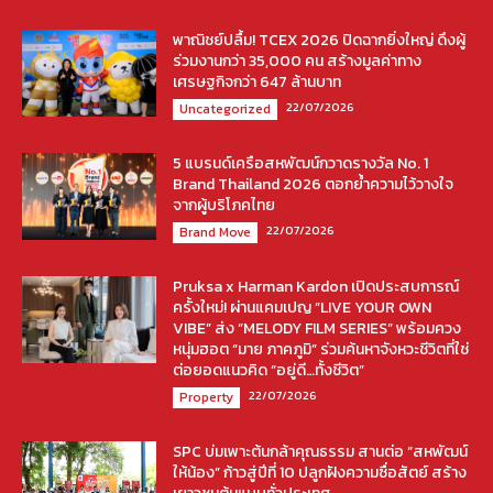
พาณิชย์ปลื้ม! TCEX 2026 ปิดฉากยิ่งใหญ่ ดึงผู้
ร่วมงานกว่า 35,000 คน สร้างมูลค่าทาง
เศรษฐกิจกว่า 647 ล้านบาท
22/07/2026
Uncategorized
5 แบรนด์เครือสหพัฒน์กวาดรางวัล No. 1
Brand Thailand 2026 ตอกย้ำความไว้วางใจ
จากผู้บริโภคไทย
22/07/2026
Brand Move
Pruksa x Harman Kardon เปิดประสบการณ์
ครั้งใหม่! ผ่านแคมเปญ “LIVE YOUR OWN
VIBE” ส่ง “MELODY FILM SERIES” พร้อมควง
หนุ่มฮอต “มาย ภาคภูมิ” ร่วมค้นหาจังหวะชีวิตที่ใช่
ต่อยอดแนวคิด “อยู่ดี…ทั้งชีวิต”
22/07/2026
Property
SPC บ่มเพาะต้นกล้าคุณธรรม สานต่อ “สหพัฒน์
ให้น้อง” ก้าวสู่ปีที่ 10 ปลูกฝังความซื่อสัตย์ สร้าง