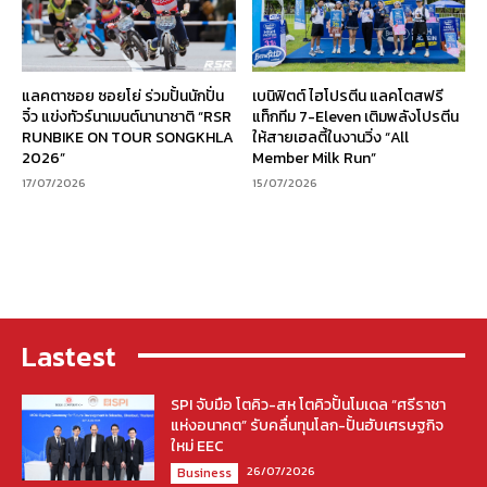
แลคตาซอย ซอยโย่ ร่วมปั้นนักปั่น
เบนิฟิตต์ ไฮโปรตีน แลคโตสฟรี
จิ๋ว แข่งทัวร์นาเมนต์นานาชาติ “RSR
แท็กทีม 7-Eleven เติมพลังโปรตีน
RUNBIKE ON TOUR SONGKHLA
ให้สายเฮลตี้ในงานวิ่ง “All
2026”
Member Milk Run”
17/07/2026
15/07/2026
Lastest
SPI จับมือ โตคิว-สห โตคิวปั้นโมเดล “ศรีราชา
แห่งอนาคต” รับคลื่นทุนโลก-ปั้นฮับเศรษฐกิจ
ใหม่ EEC
26/07/2026
Business