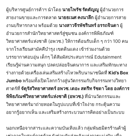
ผู้บริหารศูนย์การค้าฯ นำโดย
นายไพรัช รัตตัญญู
ผู้อำนวยการ
สายงานขายและการตลาด
นายธเนศ คงนาลึก
ผู้อำนวยการสาย
งานบริหารกลาง พร้อมด้วย
นางสาวจีรพัชรินทร์ อรรถจินดา
ผู้
อำนวยการสำนักวิทยาศาสตร์สู่ชุมชน องค์การพิพิธภัณฑ์
วิทยาศาสตร์แห่งชาติ (อพวช.) ให้การต้อนรับเด็ก ๆ กว่า 100 คน
จากโรงเรียนสามัคคีบำรุง เขตดินแดง เข้าร่วมงานด้วย
บรรยากาศอบอุ่น เด็กๆ ได้สัมผัสประสบการณ์ Edutainment
เรียนรู้ผ่านความสนุก ปลดปล่อยจินตนาการ และเสริมทักษะทาง
ร่างกายด้วยเครื่องเล่นเสริมสร้างไหวพริบนานาชนิดที่
Kid’s Box
Jumbo
พร้อมทั้งเปิดโลกกว้างสู่นวัตกรรมกับกิจกรรมทางวิทยา
ศาตร์ที่
จัตุรัสวิทยาศาสตร์ อพวช. เดอะ สตรีท รัชดา โดย องค์การ
พิพิธภัณฑ์วิทยาศาสตร์แห่งชาติ (อพวช.)
ที่นำนวัตกรรมและ
วิทยาศาสตร์มาถ่ายทอดในรูปแบบที่เข้าใจง่าย กระตุ้นความ
อยากรู้อยากเห็น และเสริมสร้างกระบวนการคิดอย่างเป็นระบบ
นอกเหนือจากสาระและความบันเทิงแล้ว กลุ่มพันธมิตรร้านค้าผู้
เช่าภายในศูนย์การค้าฯ ยังร่วมกันส่งพลังแห่งการแบ่งปัน เพื่อ