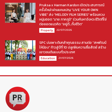
Pruksa x Harman Kardon เปิดประสบการณ์
ครั้งใหม่! ผ่านแคมเปญ “LIVE YOUR OWN
VIBE” ส่ง “MELODY FILM SERIES” พร้อมควง
หนุ่มฮอต “มาย ภาคภูมิ” ร่วมค้นหาจังหวะชีวิตที่ใช่
ต่อยอดแนวคิด “อยู่ดี…ทั้งชีวิต”
22/07/2026
Property
SPC บ่มเพาะต้นกล้าคุณธรรม สานต่อ “สหพัฒน์
ให้น้อง” ก้าวสู่ปีที่ 10 ปลูกฝังความซื่อสัตย์ สร้าง
เยาวชนต้นแบบทั่วประเทศ
21/07/2026
Education