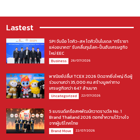
Lastest
SPI จับมือ โตคิว-สห โตคิวปั้นโมเดล “ศรีราชา
แห่งอนาคต” รับคลื่นทุนโลก-ปั้นฮับเศรษฐกิจ
ใหม่ EEC
26/07/2026
Business
พาณิชย์ปลื้ม! TCEX 2026 ปิดฉากยิ่งใหญ่ ดึงผู้
ร่วมงานกว่า 35,000 คน สร้างมูลค่าทาง
เศรษฐกิจกว่า 647 ล้านบาท
22/07/2026
Uncategorized
5 แบรนด์เครือสหพัฒน์กวาดรางวัล No. 1
Brand Thailand 2026 ตอกย้ำความไว้วางใจ
จากผู้บริโภคไทย
22/07/2026
Brand Move