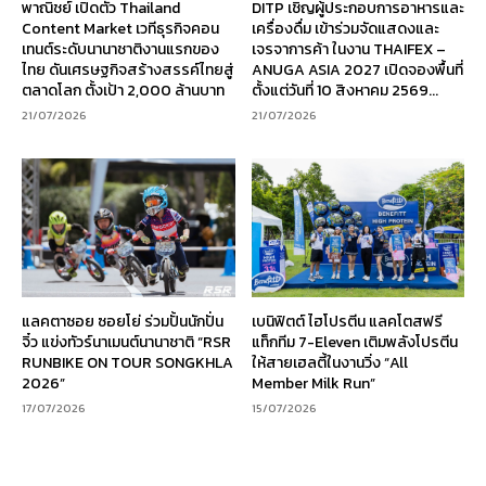
พาณิชย์ เปิดตัว Thailand
DITP เชิญผู้ประกอบการอาหารและ
Content Market เวทีธุรกิจคอน
เครื่องดื่ม เข้าร่วมจัดแสดงและ
เทนต์ระดับนานาชาติงานแรกของ
เจรจาการค้า ในงาน THAIFEX –
ไทย ดันเศรษฐกิจสร้างสรรค์ไทยสู่
ANUGA ASIA 2027 เปิดจองพื้นที่
ตลาดโลก ตั้งเป้า 2,000 ล้านบาท
ตั้งแต่วันที่ 10 สิงหาคม 2569...
21/07/2026
21/07/2026
แลคตาซอย ซอยโย่ ร่วมปั้นนักปั่น
เบนิฟิตต์ ไฮโปรตีน แลคโตสฟรี
จิ๋ว แข่งทัวร์นาเมนต์นานาชาติ “RSR
แท็กทีม 7-Eleven เติมพลังโปรตีน
RUNBIKE ON TOUR SONGKHLA
ให้สายเฮลตี้ในงานวิ่ง “All
2026”
Member Milk Run”
17/07/2026
15/07/2026