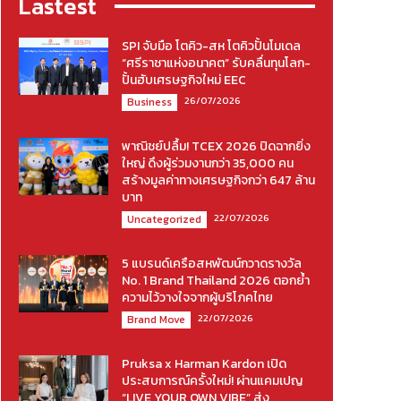
Lastest
SPI จับมือ โตคิว-สห โตคิวปั้นโมเดล
“ศรีราชาแห่งอนาคต” รับคลื่นทุนโลก-
ปั้นฮับเศรษฐกิจใหม่ EEC
26/07/2026
Business
พาณิชย์ปลื้ม! TCEX 2026 ปิดฉากยิ่ง
ใหญ่ ดึงผู้ร่วมงานกว่า 35,000 คน
สร้างมูลค่าทางเศรษฐกิจกว่า 647 ล้าน
บาท
22/07/2026
Uncategorized
5 แบรนด์เครือสหพัฒน์กวาดรางวัล
No. 1 Brand Thailand 2026 ตอกย้ำ
ความไว้วางใจจากผู้บริโภคไทย
22/07/2026
Brand Move
Pruksa x Harman Kardon เปิด
ประสบการณ์ครั้งใหม่! ผ่านแคมเปญ
“LIVE YOUR OWN VIBE” ส่ง