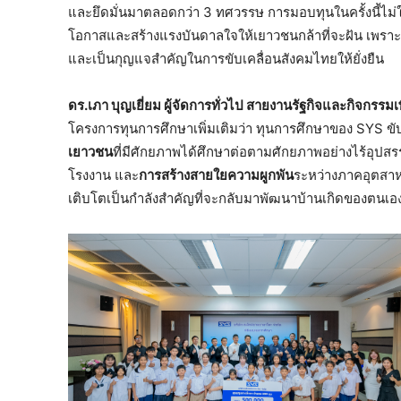
และยึดมั่นมาตลอดกว่า 3 ทศวรรษ การมอบทุนในครั้งนี้ไม่ใ
โอกาสและสร้างแรงบันดาลใจให้เยาวชนกล้าที่จะฝัน เพราะพ
และเป็นกุญแจสำคัญในการขับเคลื่อนสังคมไทยให้ยั่งยืน
ดร.เภา บุญเยี่ยม ผู้จัดการทั่วไป สายงานรัฐกิจและกิจกรรมเพ
โครงการทุนการศึกษาเพิ่มเติมว่า ทุนการศึกษาของ SYS ขับ
เยาวชน
ที่มีศักยภาพได้ศึกษาต่อตามศักยภาพอย่างไร้อุปส
โรงงาน และ
การสร้างสายใยความผูกพัน
ระหว่างภาคอุตสาห
เติบโตเป็นกำลังสำคัญที่จะกลับมาพัฒนาบ้านเกิดของตนเ