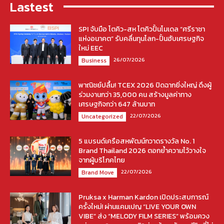
Lastest
SPI จับมือ โตคิว-สห โตคิวปั้นโมเดล “ศรีราชา
แห่งอนาคต” รับคลื่นทุนโลก-ปั้นฮับเศรษฐกิจ
ใหม่ EEC
26/07/2026
Business
พาณิชย์ปลื้ม! TCEX 2026 ปิดฉากยิ่งใหญ่ ดึงผู้
ร่วมงานกว่า 35,000 คน สร้างมูลค่าทาง
เศรษฐกิจกว่า 647 ล้านบาท
22/07/2026
Uncategorized
5 แบรนด์เครือสหพัฒน์กวาดรางวัล No. 1
Brand Thailand 2026 ตอกย้ำความไว้วางใจ
จากผู้บริโภคไทย
22/07/2026
Brand Move
Pruksa x Harman Kardon เปิดประสบการณ์
ครั้งใหม่! ผ่านแคมเปญ “LIVE YOUR OWN
VIBE” ส่ง “MELODY FILM SERIES” พร้อมควง