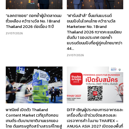
“แลคตาซอย” ตอกย้ำผู้นำตลาดนม
“ฟาร์มเฮ้าส์” ขึ้นแท่นแบรนด์
ถั่วเหลือง คว้ารางวัล No. 1 Brand
ขนมปังในใจคนไทย คว้ารางวัล
Thailand 2026 ต่อเนื่อง 11 ปี
Marketeer No. 1 Brand
Thailand 2026 กวาดคะแนนนิยม
21/07/2026
อันดับ 1 ของประเทศ ตอกย้ำ
แบรนด์ขนมปังที่อยู่คู่คนไทยมากว่า
44...
21/07/2026
พาณิชย์ เปิดตัว Thailand
DITP เชิญผู้ประกอบการอาหารและ
Content Market เวทีธุรกิจคอน
เครื่องดื่ม เข้าร่วมจัดแสดงและ
เทนต์ระดับนานาชาติงานแรกของ
เจรจาการค้า ในงาน THAIFEX –
ไทย ดันเศรษฐกิจสร้างสรรค์ไทยสู่
ANUGA ASIA 2027 เปิดจองพื้นที่