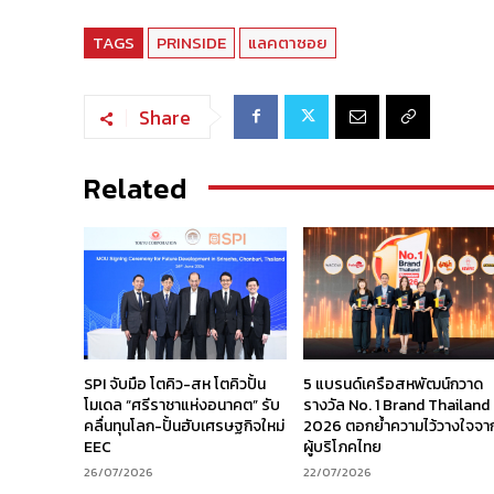
TAGS
PRINSIDE
แลคตาซอย
Share
Related
SPI จับมือ โตคิว-สห โตคิวปั้น
5 แบรนด์เครือสหพัฒน์กวาด
โมเดล “ศรีราชาแห่งอนาคต” รับ
รางวัล No. 1 Brand Thailand
คลื่นทุนโลก-ปั้นฮับเศรษฐกิจใหม่
2026 ตอกย้ำความไว้วางใจจา
EEC
ผู้บริโภคไทย
26/07/2026
22/07/2026