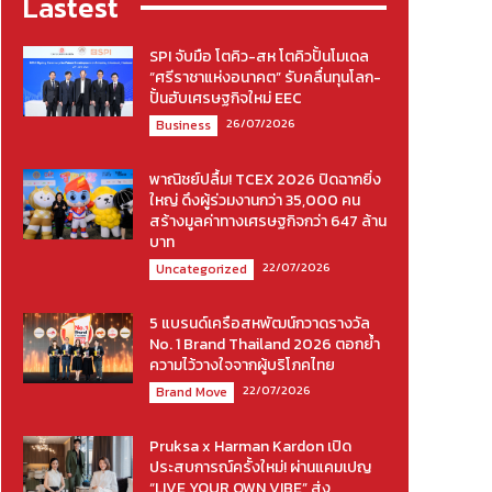
Lastest
SPI จับมือ โตคิว-สห โตคิวปั้นโมเดล
“ศรีราชาแห่งอนาคต” รับคลื่นทุนโลก-
ปั้นฮับเศรษฐกิจใหม่ EEC
26/07/2026
Business
พาณิชย์ปลื้ม! TCEX 2026 ปิดฉากยิ่ง
ใหญ่ ดึงผู้ร่วมงานกว่า 35,000 คน
สร้างมูลค่าทางเศรษฐกิจกว่า 647 ล้าน
บาท
22/07/2026
Uncategorized
5 แบรนด์เครือสหพัฒน์กวาดรางวัล
No. 1 Brand Thailand 2026 ตอกย้ำ
ความไว้วางใจจากผู้บริโภคไทย
22/07/2026
Brand Move
Pruksa x Harman Kardon เปิด
ประสบการณ์ครั้งใหม่! ผ่านแคมเปญ
“LIVE YOUR OWN VIBE” ส่ง