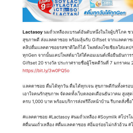
Lactasoy
นมถั่วเหลืองแบรนด์อันดับหนึ่งในใจผู้บริโภค 
สุขภาพดี ส่งแลคตาซอย พร้อมลุ้นรับ Giftset จากแลคตาซอ
คลิปดื่มแลคตาซอยรสชาติใดก็ได้ โพสต์ลงโซเชียลใส่แคปช
ทุกGen จากนั้นแคปโพสต์มาใส่ใต้คอมเมนต์เพื่อยืนยันการร่
Giftset 20 รางวัล ประกาศรายชื่อผู้โชคดีวันที่ 7 มกราคม 
https://bit.ly/3w0PQ5o
แลคตาซอย ดื่มได้ทุกวัน ดื่มได้ทุกเจน สุขภาพดีกันทั้งคร
เอาใจคนรักสุขภาพ จัดลดทั้งเว็บตลอดเดือนธันวาคม สูงสุด
ครบ 1,000 บาท พร้อมบริการส่งฟรีถึงหน้าบ้าน รีบกดสั่งซื้อ
#แลคตาซอย #Lactasoy #นมถั่วเหลือง #Soymilk #โปรโม
#ดื่มนมถั่วเหลือง #ดื่มแลคตาซอย #อิ่มอร่อยไม่กลัวอ้วน #