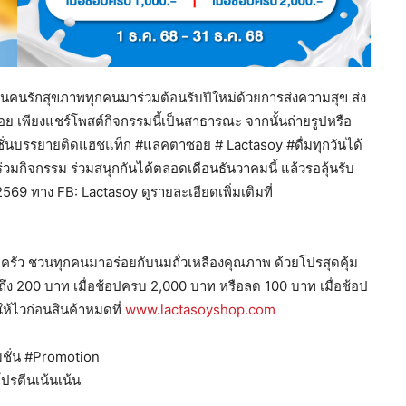
ชวนคนรักสุขภาพทุกคนมาร่วมต้อนรับปีใหม่ด้วยการส่งความสุข ส่ง
ย เพียงแชร์โพสต์กิจกรรมนี้เป็นสาธารณะ จากนั้นถ่ายรูปหรือ
ั่นบรรยายติดแฮชแท็ก #แลคตาซอย # Lactasoy #ดื่มทุกวันได้
วมกิจกรรม ร่วมสนุกกันได้ตลอดเดือนธันวาคมนี้ แล้วรอลุ้นรับ
2569 ทาง FB: Lactasoy ดูรายละเอียดเพิ่มเติมที่
อบครัว ชวนทุกคนมาอร่อยกับนมถั่วเหลืองคุณภาพ ด้วยโปรสุดคุ้ม
ถึง 200 บาท เมื่อช้อปครบ 2,000 บาท หรือลด 100 บาท เมื่อช้อป
ให้ไวก่อนสินค้าหมดที่
www.lactasoyshop.com
ชั่น #Promotion
โปรตีนเน้นเน้น