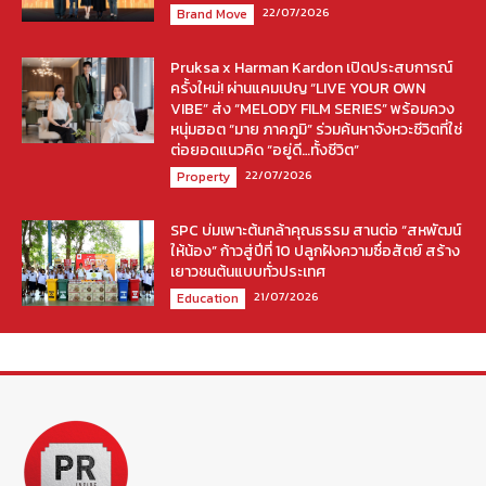
22/07/2026
Brand Move
Pruksa x Harman Kardon เปิดประสบการณ์
ครั้งใหม่! ผ่านแคมเปญ “LIVE YOUR OWN
VIBE” ส่ง “MELODY FILM SERIES” พร้อมควง
หนุ่มฮอต “มาย ภาคภูมิ” ร่วมค้นหาจังหวะชีวิตที่ใช่
ต่อยอดแนวคิด “อยู่ดี…ทั้งชีวิต”
22/07/2026
Property
SPC บ่มเพาะต้นกล้าคุณธรรม สานต่อ “สหพัฒน์
ให้น้อง” ก้าวสู่ปีที่ 10 ปลูกฝังความซื่อสัตย์ สร้าง
เยาวชนต้นแบบทั่วประเทศ
21/07/2026
Education