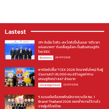
Lastest
SPI จับมือ โตคิว-สห โตคิวปั้นโมเดล “ศรีราชา
แห่งอนาคต” รับคลื่นทุนโลก-ปั้นฮับเศรษฐกิจ
ใหม่ EEC
26/07/2026
Business
พาณิชย์ปลื้ม! TCEX 2026 ปิดฉากยิ่งใหญ่ ดึงผู้
ร่วมงานกว่า 35,000 คน สร้างมูลค่าทาง
เศรษฐกิจกว่า 647 ล้านบาท
22/07/2026
Uncategorized
5 แบรนด์เครือสหพัฒน์กวาดรางวัล No. 1
Brand Thailand 2026 ตอกย้ำความไว้วางใจ
จากผู้บริโภคไทย