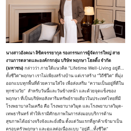
นางสาวอังคณา ลิขิตจรรยากุล
รองกรรมการผู้จัดการใหญ่ สาย
งานการตลาดและองค์กรกลุ่ม บริษัท พฤกษา โฮลดิ้ง จำกัด
(มหาชน)
กล่าวว่า ภายใต้แนวคิด “Lifetime Well-Living อยู่ดี…
ทั้งชีวิต”พฤกษา เราไม่เพียงสร้างบ้าน แต่เราสร้าง “วิถีชีวิต” ที่มุ่ง
ออกแบบทุกพื้นที่ด้วยความใส่ใจ เพื่อส่งเสริม “ความเป็นอยู่ที่ดีใน
ทุกช่วงวัย” สำหรับวันนี้และวันข้างหน้า และด้วยจุดแข็งของ
พฤกษา ที่เป็นบริษัทอสังหาริมทรัพย์รายเดียวในประเทศไทยที่มี
โรงพยาบาลในเครือ คือ โรงพยาบาลวิมุต และโรงพยาบาลวิมุต-
เทพธารินทร์ ทำให้เรามีศักยภาพในการส่งมอบบริการด้าน
สุขภาพได้อย่างจริงจังและยั่งยืน ตั้งแต่วันแรกที่ลูกค้าเข้ามาเป็น
ครอบครัวพฤกษา และดูแลต่อเนื่องแบบ “อยู่ดี…ทั้งชีวิต”