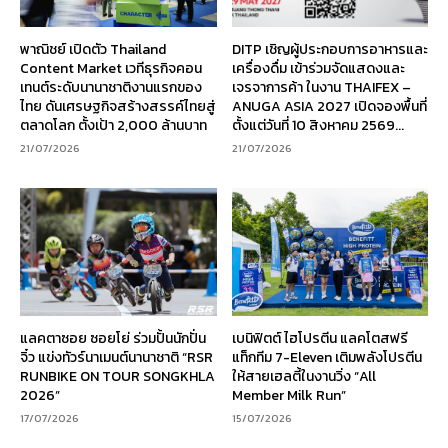
พาณิชย์ เปิดตัว Thailand
DITP เชิญผู้ประกอบการอาหารและ
Content Market เวทีธุรกิจคอน
เครื่องดื่ม เข้าร่วมจัดแสดงและ
เทนต์ระดับนานาชาติงานแรกของ
เจรจาการค้า ในงาน THAIFEX –
ไทย ดันเศรษฐกิจสร้างสรรค์ไทยสู่
ANUGA ASIA 2027 เปิดจองพื้นที่
ตลาดโลก ตั้งเป้า 2,000 ล้านบาท
ตั้งแต่วันที่ 10 สิงหาคม 2569...
21/07/2026
21/07/2026
แลคตาซอย ซอยโย่ ร่วมปั้นนักปั่น
เบนิฟิตต์ ไฮโปรตีน แลคโตสฟรี
จิ๋ว แข่งทัวร์นาเมนต์นานาชาติ “RSR
แท็กทีม 7-Eleven เติมพลังโปรตีน
RUNBIKE ON TOUR SONGKHLA
ให้สายเฮลตี้ในงานวิ่ง “All
2026”
Member Milk Run”
17/07/2026
15/07/2026