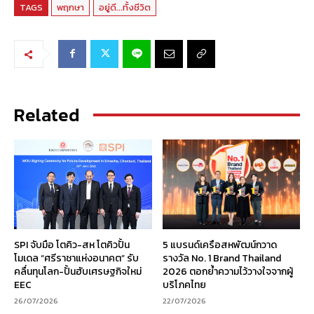
TAGS
พฤกษา
อยู่ดี...ทั้งชีวิต
Related
SPI จับมือ โตคิว-สห โตคิวปั้น
5 แบรนด์เครือสหพัฒน์กวาด
โมเดล “ศรีราชาแห่งอนาคต” รับ
รางวัล No. 1 Brand Thailand
คลื่นทุนโลก-ปั้นฮับเศรษฐกิจใหม่
2026 ตอกย้ำความไว้วางใจจากผู้
EEC
บริโภคไทย
26/07/2026
22/07/2026