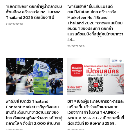
“แลคตาซอย” ตอกย้ำผู้นำตลาดนม
“ฟาร์มเฮ้าส์” ขึ้นแท่นแบรนด์
ถั่วเหลือง คว้ารางวัล No. 1 Brand
ขนมปังในใจคนไทย คว้ารางวัล
Thailand 2026 ต่อเนื่อง 11 ปี
Marketeer No. 1 Brand
Thailand 2026 กวาดคะแนนนิยม
21/07/2026
อันดับ 1 ของประเทศ ตอกย้ำ
แบรนด์ขนมปังที่อยู่คู่คนไทยมากว่า
44...
21/07/2026
พาณิชย์ เปิดตัว Thailand
DITP เชิญผู้ประกอบการอาหารและ
Content Market เวทีธุรกิจคอน
เครื่องดื่ม เข้าร่วมจัดแสดงและ
เทนต์ระดับนานาชาติงานแรกของ
เจรจาการค้า ในงาน THAIFEX –
ไทย ดันเศรษฐกิจสร้างสรรค์ไทยสู่
ANUGA ASIA 2027 เปิดจองพื้นที่
ตลาดโลก ตั้งเป้า 2,000 ล้านบาท
ตั้งแต่วันที่ 10 สิงหาคม 2569...
21/07/2026
21/07/2026