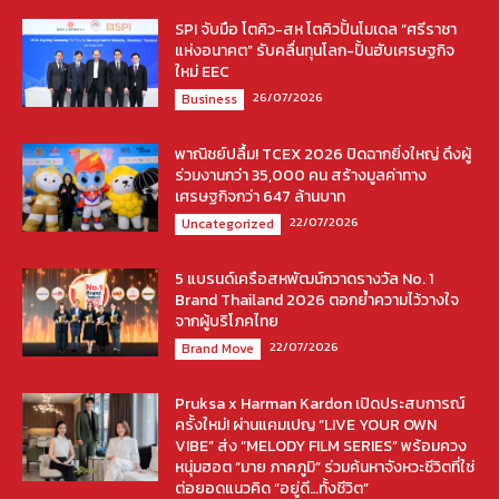
SPI จับมือ โตคิว-สห โตคิวปั้นโมเดล “ศรีราชา
แห่งอนาคต” รับคลื่นทุนโลก-ปั้นฮับเศรษฐกิจ
ใหม่ EEC
26/07/2026
Business
พาณิชย์ปลื้ม! TCEX 2026 ปิดฉากยิ่งใหญ่ ดึงผู้
ร่วมงานกว่า 35,000 คน สร้างมูลค่าทาง
เศรษฐกิจกว่า 647 ล้านบาท
22/07/2026
Uncategorized
5 แบรนด์เครือสหพัฒน์กวาดรางวัล No. 1
Brand Thailand 2026 ตอกย้ำความไว้วางใจ
จากผู้บริโภคไทย
22/07/2026
Brand Move
Pruksa x Harman Kardon เปิดประสบการณ์
ครั้งใหม่! ผ่านแคมเปญ “LIVE YOUR OWN
VIBE” ส่ง “MELODY FILM SERIES” พร้อมควง
หนุ่มฮอต “มาย ภาคภูมิ” ร่วมค้นหาจังหวะชีวิตที่ใช่
ต่อยอดแนวคิด “อยู่ดี…ทั้งชีวิต”