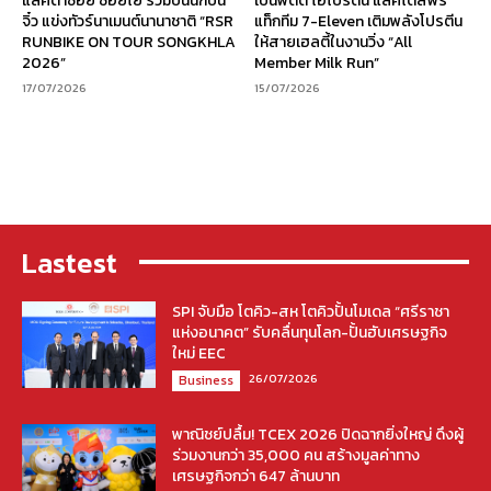
แลคตาซอย ซอยโย่ ร่วมปั้นนักปั่น
เบนิฟิตต์ ไฮโปรตีน แลคโตสฟรี
จิ๋ว แข่งทัวร์นาเมนต์นานาชาติ “RSR
แท็กทีม 7-Eleven เติมพลังโปรตีน
RUNBIKE ON TOUR SONGKHLA
ให้สายเฮลตี้ในงานวิ่ง “All
2026”
Member Milk Run”
17/07/2026
15/07/2026
Lastest
SPI จับมือ โตคิว-สห โตคิวปั้นโมเดล “ศรีราชา
แห่งอนาคต” รับคลื่นทุนโลก-ปั้นฮับเศรษฐกิจ
ใหม่ EEC
26/07/2026
Business
พาณิชย์ปลื้ม! TCEX 2026 ปิดฉากยิ่งใหญ่ ดึงผู้
ร่วมงานกว่า 35,000 คน สร้างมูลค่าทาง
เศรษฐกิจกว่า 647 ล้านบาท