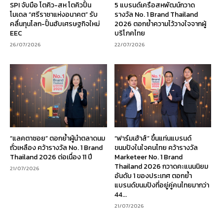
SPI จับมือ โตคิว-สห โตคิวปั้น
5 แบรนด์เครือสหพัฒน์กวาด
โมเดล “ศรีราชาแห่งอนาคต” รับ
รางวัล No. 1 Brand Thailand
คลื่นทุนโลก-ปั้นฮับเศรษฐกิจใหม่
2026 ตอกย้ำความไว้วางใจจากผู้
EEC
บริโภคไทย
26/07/2026
22/07/2026
“แลคตาซอย” ตอกย้ำผู้นำตลาดนม
“ฟาร์มเฮ้าส์” ขึ้นแท่นแบรนด์
ถั่วเหลือง คว้ารางวัล No. 1 Brand
ขนมปังในใจคนไทย คว้ารางวัล
Thailand 2026 ต่อเนื่อง 11 ปี
Marketeer No. 1 Brand
Thailand 2026 กวาดคะแนนนิยม
21/07/2026
อันดับ 1 ของประเทศ ตอกย้ำ
แบรนด์ขนมปังที่อยู่คู่คนไทยมากว่า
44...
21/07/2026