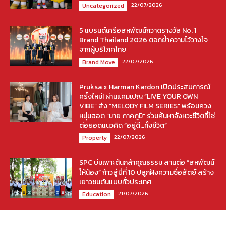
22/07/2026
Uncategorized
5 แบรนด์เครือสหพัฒน์กวาดรางวัล No. 1
Brand Thailand 2026 ตอกย้ำความไว้วางใจ
จากผู้บริโภคไทย
22/07/2026
Brand Move
Pruksa x Harman Kardon เปิดประสบการณ์
ครั้งใหม่! ผ่านแคมเปญ “LIVE YOUR OWN
VIBE” ส่ง “MELODY FILM SERIES” พร้อมควง
หนุ่มฮอต “มาย ภาคภูมิ” ร่วมค้นหาจังหวะชีวิตที่ใช่
ต่อยอดแนวคิด “อยู่ดี…ทั้งชีวิต”
22/07/2026
Property
SPC บ่มเพาะต้นกล้าคุณธรรม สานต่อ “สหพัฒน์
ให้น้อง” ก้าวสู่ปีที่ 10 ปลูกฝังความซื่อสัตย์ สร้าง
เยาวชนต้นแบบทั่วประเทศ
21/07/2026
Education