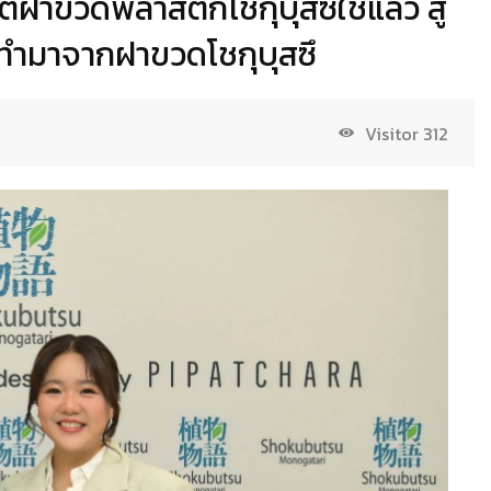
ิตฝาขวดพลาสติกโชกุบุสซึใช้แล้ว สู่
 ทำมาจากฝาขวดโชกุบุสซึ
Visitor
312