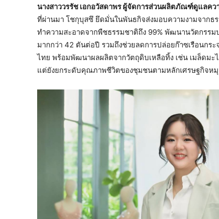
นางสาววรรัช เอกอวัสดาพร ผู้จัดการส่วนผลิตภัณฑ์ดูแลคว
ที่ผ่านมา โชกุบุสซึ ยึดมั่นในพันธกิจส่งมอบความงามจากธรร
ทำความสะอาดจากพืชธรรมชาติถึง 99% พัฒนานวัตกรรมบร
มากกว่า 42 ตันต่อปี รวมถึงช่วยลดการปล่อยก๊าซเรือนกระจก
ไทย พร้อมพัฒนาผลผลิตจากวัตถุดิบเหลือทิ้ง เช่น เมล็ดมะไฟ
แต่ยังยกระดับคุณภาพชีวิตของชุมชนตามหลักเศรษฐกิจหมุน