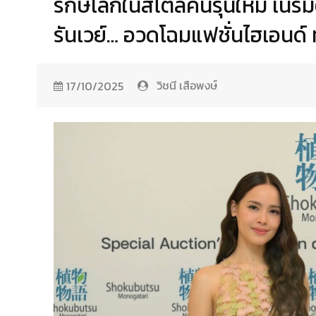
รักษ์โลกในสไตล์คนรุ่นใหม่ เนรม
รันเวย์… อวดโฉมแฟชั่นไฮเอนด์
วิชนี เสือพงษ์
17/10/2025