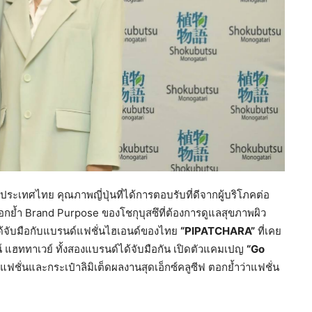
ะเทศไทย คุณภาพญี่ปุ่นที่ได้การตอบรับที่ดีจากผู้บริโภคต่อ
ตอกย้ำ Brand Purpose ของโชกุบุสซึที่ต้องการดูแลสุขภาพผิว
งได้จับมือกับแบรนด์แฟชั่นไฮเอนด์ของไทย
“
PIPATCHARA”
ที่เคย
น์ แฮททาเวย์ ทั้งสองแบรนด์ได้จับมือกัน เปิดตัวแคมเปญ
“
Go
ชั่นและกระเป๋าลิมิเต็ดผลงานสุดเอ็กซ์คลูซีฟ ตอกย้ำว่าแฟชั่น