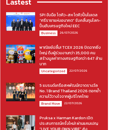
Lastest
SPI จับมือ โตคิว-สห โตคิวปั้นโมเดล
“ศรีราชาแห่งอนาคต” รับคลื่นทุนโลก-
ปั้นฮับเศรษฐกิจใหม่ EEC
26/07/2026
Business
พาณิชย์ปลื้ม! TCEX 2026 ปิดฉากยิ่ง
ใหญ่ ดึงผู้ร่วมงานกว่า 35,000 คน
สร้างมูลค่าทางเศรษฐกิจกว่า 647 ล้าน
บาท
22/07/2026
Uncategorized
5 แบรนด์เครือสหพัฒน์กวาดรางวัล
No. 1 Brand Thailand 2026 ตอกย้ำ
ความไว้วางใจจากผู้บริโภคไทย
22/07/2026
Brand Move
Pruksa x Harman Kardon เปิด
ประสบการณ์ครั้งใหม่! ผ่านแคมเปญ
“LIVE YOUR OWN VIBE” ส่ง