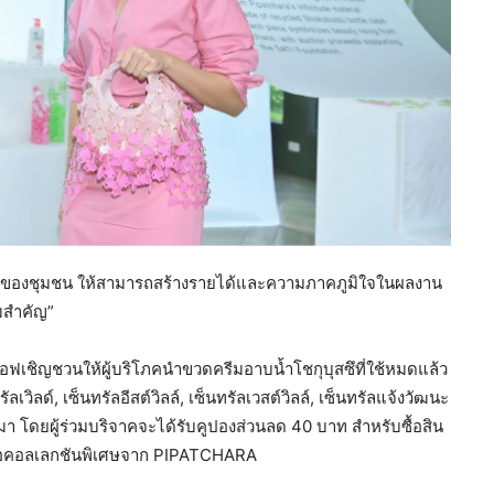
ฝีมือของชุมชน ให้สามารถสร้างรายได้และความภาคภูมิใจในผลงาน
ามสำคัญ”
เชิญชวนให้ผู้บริโภคนำขวดครีมอาบน้ำโชกุบุสซึที่ใช้หมดแล้ว
วิลด์, เซ็นทรัลอีสต์วิลล์, เซ็นทรัลเวสต์วิลล์, เซ็นทรัลแจ้งวัฒนะ
นมา โดยผู้ร่วมบริจาคจะได้รับคูปองส่วนลด 40 บาท สำหรับซื้อสิน
อมือคอลเลกชันพิเศษจาก PIPATCHARA