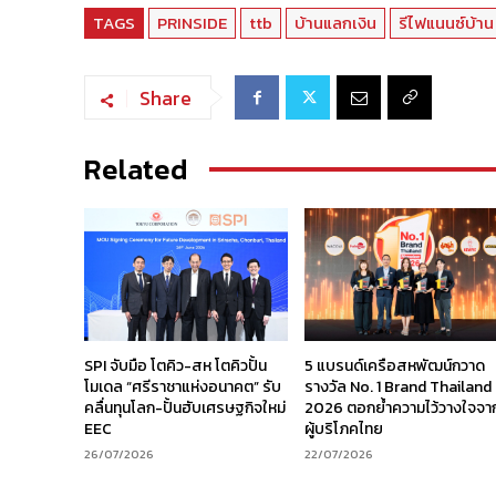
TAGS
PRINSIDE
ttb
บ้านแลกเงิน
รีไฟแนนซ์บ้าน
Share
Related
SPI จับมือ โตคิว-สห โตคิวปั้น
5 แบรนด์เครือสหพัฒน์กวาด
โมเดล “ศรีราชาแห่งอนาคต” รับ
รางวัล No. 1 Brand Thailand
คลื่นทุนโลก-ปั้นฮับเศรษฐกิจใหม่
2026 ตอกย้ำความไว้วางใจจา
EEC
ผู้บริโภคไทย
26/07/2026
22/07/2026