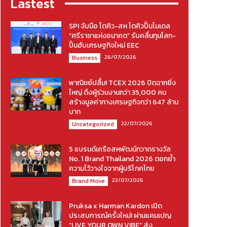
Lastest
SPI จับมือ โตคิว-สห โตคิวปั้นโมเดล
“ศรีราชาแห่งอนาคต” รับคลื่นทุนโลก-
ปั้นฮับเศรษฐกิจใหม่ EEC
26/07/2026
Business
พาณิชย์ปลื้ม! TCEX 2026 ปิดฉากยิ่ง
ใหญ่ ดึงผู้ร่วมงานกว่า 35,000 คน
สร้างมูลค่าทางเศรษฐกิจกว่า 647 ล้าน
บาท
22/07/2026
Uncategorized
5 แบรนด์เครือสหพัฒน์กวาดรางวัล
No. 1 Brand Thailand 2026 ตอกย้ำ
ความไว้วางใจจากผู้บริโภคไทย
22/07/2026
Brand Move
Pruksa x Harman Kardon เปิด
ประสบการณ์ครั้งใหม่! ผ่านแคมเปญ
“LIVE YOUR OWN VIBE” ส่ง