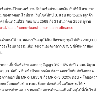
สินเชื่อบ้านรีไฟแนนซ์ รวมถึงสินเชื่อบ้านแลกเงิน กับทีทีบี สามารถ
2. ช่องทางออนไลน์ผ่านเว็บไซต์ทีทีบี 3. แอป ttb touch (ลูกค้า
ครตั้งแต่วันที่23 กันยายน 2568 ถึง 31 ธันวาคม 2568 ดูราย
sonal/loans/home-loan/home-loan-refinance
นองให้ 1% ของวงเงินอนุมัติสินเชื่อรวมสูงสุดไม่เกิน 200,000
รจะโอนค่าธรรมเนียมจดจำนองดังกล่าวเข้าบัญชีเงินฝากของ
ัน
ัตราดอกเบี้ยที่แท้จริงตลอดอายุสัญญา 3% – 6% ต่อปี • สมมติฐาน
430% ต่อปี • สินเชื่อบ้านแลกเงิน อัตราดอกเบี้ยที่แท้จริงตลอด
ัตราดอกเบี้ย MRR-1.855% ถึง MRR+3.020% ต่อปี • โดยอัตรา
ดอกเบี้ยลอยตัวสามารถเปลี่ยนแปลงเพิ่มขึ้นหรือลดลงได้ •
่ธนาคารกําหนด • รายละเอียดการคำนวณเพิ่มเติมดูได้ที่เว็บไซต์