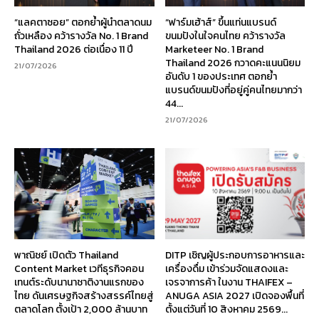
“แลคตาซอย” ตอกย้ำผู้นำตลาดนม
“ฟาร์มเฮ้าส์” ขึ้นแท่นแบรนด์
ถั่วเหลือง คว้ารางวัล No. 1 Brand
ขนมปังในใจคนไทย คว้ารางวัล
Thailand 2026 ต่อเนื่อง 11 ปี
Marketeer No. 1 Brand
Thailand 2026 กวาดคะแนนนิยม
21/07/2026
อันดับ 1 ของประเทศ ตอกย้ำ
แบรนด์ขนมปังที่อยู่คู่คนไทยมากว่า
44...
21/07/2026
พาณิชย์ เปิดตัว Thailand
DITP เชิญผู้ประกอบการอาหารและ
Content Market เวทีธุรกิจคอน
เครื่องดื่ม เข้าร่วมจัดแสดงและ
เทนต์ระดับนานาชาติงานแรกของ
เจรจาการค้า ในงาน THAIFEX –
ไทย ดันเศรษฐกิจสร้างสรรค์ไทยสู่
ANUGA ASIA 2027 เปิดจองพื้นที่
ตลาดโลก ตั้งเป้า 2,000 ล้านบาท
ตั้งแต่วันที่ 10 สิงหาคม 2569...