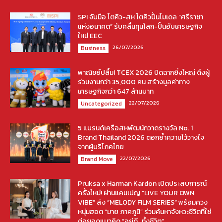
SPI จับมือ โตคิว-สห โตคิวปั้นโมเดล “ศรีราชา
แห่งอนาคต” รับคลื่นทุนโลก-ปั้นฮับเศรษฐกิจ
ใหม่ EEC
26/07/2026
Business
พาณิชย์ปลื้ม! TCEX 2026 ปิดฉากยิ่งใหญ่ ดึงผู้
ร่วมงานกว่า 35,000 คน สร้างมูลค่าทาง
เศรษฐกิจกว่า 647 ล้านบาท
22/07/2026
Uncategorized
5 แบรนด์เครือสหพัฒน์กวาดรางวัล No. 1
Brand Thailand 2026 ตอกย้ำความไว้วางใจ
จากผู้บริโภคไทย
22/07/2026
Brand Move
Pruksa x Harman Kardon เปิดประสบการณ์
ครั้งใหม่! ผ่านแคมเปญ “LIVE YOUR OWN
VIBE” ส่ง “MELODY FILM SERIES” พร้อมควง
หนุ่มฮอต “มาย ภาคภูมิ” ร่วมค้นหาจังหวะชีวิตที่ใช่
ต่อยอดแนวคิด “อยู่ดี…ทั้งชีวิต”