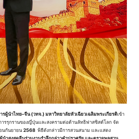
รผู้นำไทย–จีน (วทจ.) มหาวิทยาลัยหัวเฉียวเฉลิมพระเกียรติ
เข้า
ารรุกรานของญี่ปุ่นและสงครามต่อต้านลัทธิฟาสซิสต์โลก จัด
ดือนกันยายน
2568
พิธีดังกล่าวมีการสวนสนาม และแสดง
ิง ผู้นำสูงสุดจีนร่วมงานรำลึกกล่าวคำปราศรัย และตรวจพลสวน