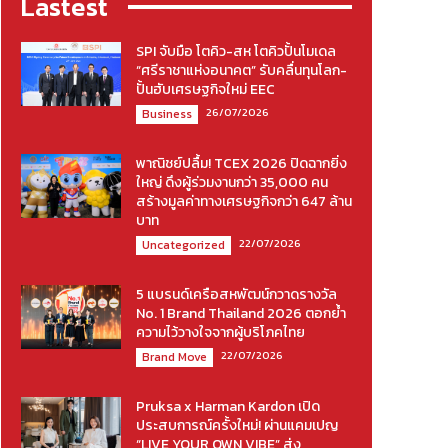
Lastest
SPI จับมือ โตคิว-สห โตคิวปั้นโมเดล
“ศรีราชาแห่งอนาคต” รับคลื่นทุนโลก-
ปั้นฮับเศรษฐกิจใหม่ EEC
26/07/2026
Business
พาณิชย์ปลื้ม! TCEX 2026 ปิดฉากยิ่ง
ใหญ่ ดึงผู้ร่วมงานกว่า 35,000 คน
สร้างมูลค่าทางเศรษฐกิจกว่า 647 ล้าน
บาท
22/07/2026
Uncategorized
5 แบรนด์เครือสหพัฒน์กวาดรางวัล
No. 1 Brand Thailand 2026 ตอกย้ำ
ความไว้วางใจจากผู้บริโภคไทย
22/07/2026
Brand Move
Pruksa x Harman Kardon เปิด
ประสบการณ์ครั้งใหม่! ผ่านแคมเปญ
“LIVE YOUR OWN VIBE” ส่ง