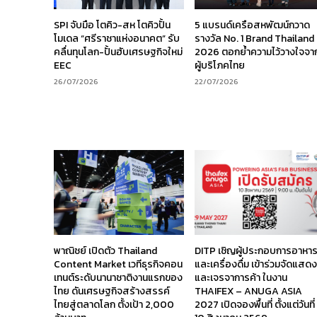
SPI จับมือ โตคิว-สห โตคิวปั้น
5 แบรนด์เครือสหพัฒน์กวาด
โมเดล “ศรีราชาแห่งอนาคต” รับ
รางวัล No. 1 Brand Thailand
คลื่นทุนโลก-ปั้นฮับเศรษฐกิจใหม่
2026 ตอกย้ำความไว้วางใจจา
EEC
ผู้บริโภคไทย
26/07/2026
22/07/2026
พาณิชย์ เปิดตัว Thailand
DITP เชิญผู้ประกอบการอาหา
Content Market เวทีธุรกิจคอน
และเครื่องดื่ม เข้าร่วมจัดแสด
เทนต์ระดับนานาชาติงานแรกของ
และเจรจาการค้า ในงาน
ไทย ดันเศรษฐกิจสร้างสรรค์
THAIFEX – ANUGA ASIA
ไทยสู่ตลาดโลก ตั้งเป้า 2,000
2027 เปิดจองพื้นที่ ตั้งแต่วันที่