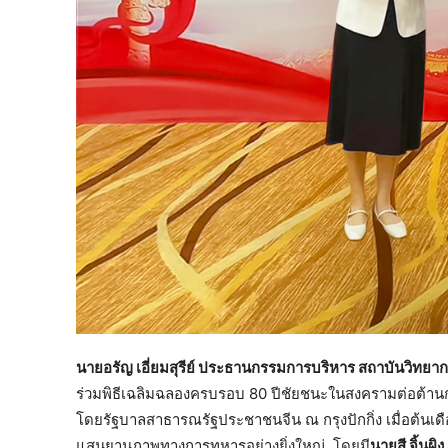
นายอรัญ เอี่ยมสุรีย์ ประธานกรรมการบริหาร สถาบันวิทยากา
ร่วมพิธีเฉลิมฉลองครบรอบ 80 ปีชัยชนะในสงครามต่อต้านก
โดยรัฐบาลสาธารณรัฐประชาชนจีน ณ กรุงปักกิ่ง เมื่อต้นเ
แสนยานุภาพทางการทหารอย่างยิ่งใหญ่ โดยมี
นายสี จิ้นผ