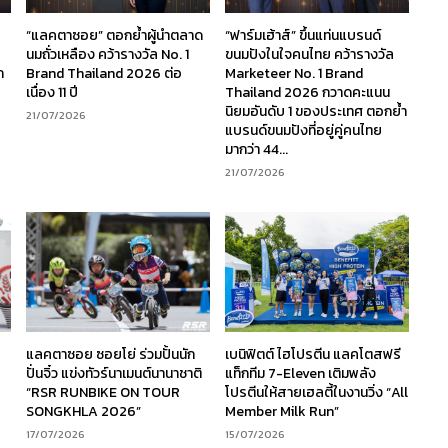
“แลคตาซอย” ตอกย้ำผู้นำตลาด
“ฟาร์มเฮ้าส์” ขึ้นแท่นแบรนด์
นมถั่วเหลือง คว้ารางวัล No. 1
ขนมปังในใจคนไทย คว้ารางวัล
ก
Brand Thailand 2026 ต่อ
Marketeer No. 1 Brand
เนื่อง 11 ปี
Thailand 2026 กวาดคะแนน
นิยมอันดับ 1 ของประเทศ ตอกย้ำ
21/07/2026
แบรนด์ขนมปังที่อยู่คู่คนไทย
มากว่า 44...
21/07/2026
ร
แลคตาซอย ซอยโย่ ร่วมปั้นนัก
เบนิฟิตต์ ไฮโปรตีน แลคโตสฟรี
ง
ปั่นจิ๋ว แข่งทัวร์นาเมนต์นานาชาติ
แท็กทีม 7-Eleven เติมพลัง
“RSR RUNBIKE ON TOUR
โปรตีนให้สายเฮลตี้ในงานวิ่ง “All
SONGKHLA 2026”
Member Milk Run”
17/07/2026
15/07/2026