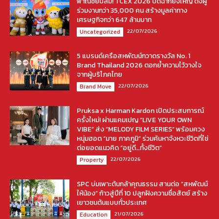
พาณิชย์ปลื้ม! TCEX 2026 ปิดฉากยิ่งใหญ่ ดึงผู้
ร่วมงานกว่า 35,000 คน สร้างมูลค่าทาง
เศรษฐกิจกว่า 647 ล้านบาท
22/07/2026
Uncategorized
5 แบรนด์เครือสหพัฒน์กวาดรางวัล No. 1
Brand Thailand 2026 ตอกย้ำความไว้วางใจ
จากผู้บริโภคไทย
22/07/2026
Brand Move
Pruksa x Harman Kardon เปิดประสบการณ์
ครั้งใหม่! ผ่านแคมเปญ “LIVE YOUR OWN
VIBE” ส่ง “MELODY FILM SERIES” พร้อมควง
หนุ่มฮอต “มาย ภาคภูมิ” ร่วมค้นหาจังหวะชีวิตที่ใช่
ต่อยอดแนวคิด “อยู่ดี…ทั้งชีวิต”
22/07/2026
Property
SPC บ่มเพาะต้นกล้าคุณธรรม สานต่อ “สหพัฒน์
ให้น้อง” ก้าวสู่ปีที่ 10 ปลูกฝังความซื่อสัตย์ สร้าง
เยาวชนต้นแบบทั่วประเทศ
21/07/2026
Education