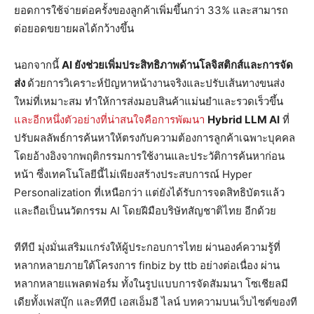
ยอดการใช้จ่ายต่อครั้งของลูกค้าเพิ่มขึ้นกว่า 33% และสามารถ
ต่อยอดขยายผลได้กว้างขึ้น
นอกจากนี้
AI ยังช่วยเพิ่มประสิทธิภาพด้านโลจิสติกส์และการจัด
ส่ง
ด้วยการวิเคราะห์ปัญหาหน้างานจริงและปรับเส้นทางขนส่ง
ใหม่ที่เหมาะสม ทำให้การส่งมอบสินค้าแม่นยำและรวดเร็วขึ้น
และอีกหนึ่งตัวอย่างที่น่าสนใจคือการพัฒนา
Hybrid LLM AI
ที่
ปรับผลลัพธ์การค้นหาให้ตรงกับความต้องการลูกค้าเฉพาะบุคคล
โดยอ้างอิงจากพฤติกรรมการใช้งานและประวัติการค้นหาก่อน
หน้า ซึ่งเทคโนโลยีนี้ไม่เพียงสร้างประสบการณ์ Hyper
Personalization ที่เหนือกว่า แต่ยังได้รับการจดสิทธิบัตรแล้ว
และถือเป็นนวัตกรรม AI โดยฝีมือบริษัทสัญชาติไทย อีกด้วย
ทีทีบี มุ่งมั่นเสริมแกร่งให้ผู้ประกอบการไทย ผ่านองค์ความรู้ที่
หลากหลายภายใต้โครงการ finbiz by ttb อย่างต่อเนื่อง ผ่าน
หลากหลายแพลตฟอร์ม ทั้งในรูปแบบการจัดสัมมนา โซเชียลมี
เดียทั้งเฟสบุ๊ก และทีทีบี เอสเอ็มอี ไลน์ บทความบนเว็บไซต์ของที