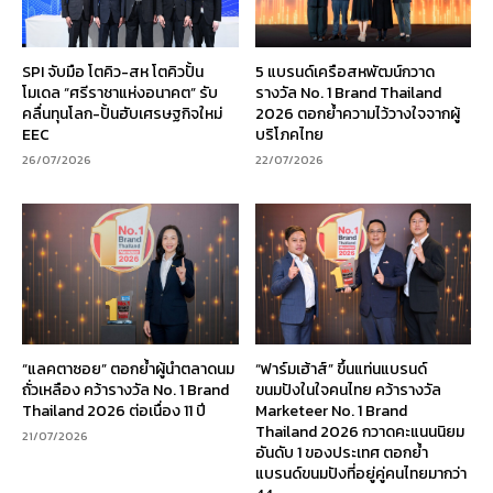
SPI จับมือ โตคิว-สห โตคิวปั้น
5 แบรนด์เครือสหพัฒน์กวาด
โมเดล “ศรีราชาแห่งอนาคต” รับ
รางวัล No. 1 Brand Thailand
คลื่นทุนโลก-ปั้นฮับเศรษฐกิจใหม่
2026 ตอกย้ำความไว้วางใจจากผู้
EEC
บริโภคไทย
26/07/2026
22/07/2026
“แลคตาซอย” ตอกย้ำผู้นำตลาดนม
“ฟาร์มเฮ้าส์” ขึ้นแท่นแบรนด์
ถั่วเหลือง คว้ารางวัล No. 1 Brand
ขนมปังในใจคนไทย คว้ารางวัล
Thailand 2026 ต่อเนื่อง 11 ปี
Marketeer No. 1 Brand
Thailand 2026 กวาดคะแนนนิยม
21/07/2026
อันดับ 1 ของประเทศ ตอกย้ำ
แบรนด์ขนมปังที่อยู่คู่คนไทยมากว่า