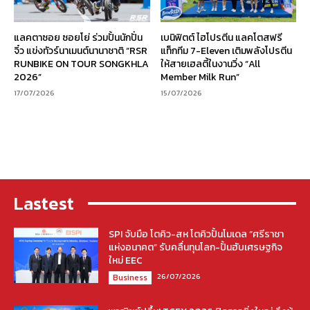
แลคตาซอย ซอยโย่ ร่วมปั้นนักปั่น
เบนิฟิตต์ ไฮโปรตีน แลคโตสฟรี
จิ๋ว แข่งทัวร์นาเมนต์นานาชาติ “RSR
แท็กทีม 7-Eleven เติมพลังโปรตีน
RUNBIKE ON TOUR SONGKHLA
ให้สายเฮลตี้ในงานวิ่ง “All
2026”
Member Milk Run”
17/07/2026
15/07/2026
Lastest
SPI จับมือ โตคิว-สห โตคิวปั้นโมเดล “ศรีราชา
แห่งอนาคต” รับคลื่นทุนโลก-ปั้นฮับเศรษฐกิจ
ใหม่ EEC
26/07/2026
Business