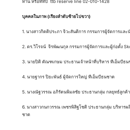
ท่าน หรือทีทีบี ttb reserve line 02-010-1428
บุคคลในภาพ (เรียงลำดับซ้ายไปขวา)
1. นางสาวกิตติประภา จิวะสันติการ กรรมการผู้จัดการแล
2. ดร.วิโรจน์ จิรพัฒนกุล กรรมการผู้จัดการและผู้ก่อตั้ง S
3. นายปิติ ตัณฑเกษม ประธานเจ้าหน้าที่บริหาร ทีเอ็มบีธ
4. นายฐากร ปิยะพันธ์ ผู้จัดการใหญ่ ทีเอ็มบีธนชาต
5. นางณัฐวรรณ อภิรัตนพิมลชัย ประธานกลุ่ม กลยุทธ์ลูกค้
6. นางสาวกนกวรรณ เพชรพิสิฐโชติ ประธานกลุ่ม บริหารผลิ
ชาต