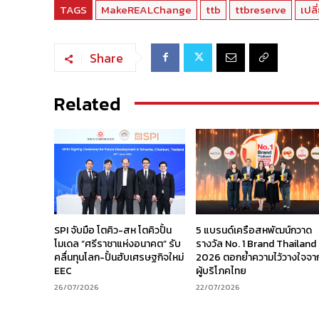
TAGS
MakeREALChange
ttb
ttbreserve
เปลี
Share
Related
SPI จับมือ โตคิว-สห โตคิวปั้น
5 แบรนด์เครือสหพัฒน์กวาด
โมเดล “ศรีราชาแห่งอนาคต” รับ
รางวัล No. 1 Brand Thailand
คลื่นทุนโลก-ปั้นฮับเศรษฐกิจใหม่
2026 ตอกย้ำความไว้วางใจจา
EEC
ผู้บริโภคไทย
26/07/2026
22/07/2026