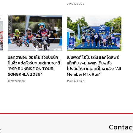
21/07/2026
ร
แลคตาซอย ซอยโย่ ร่วมปั้นนัก
เบนิฟิตต์ ไฮโปรตีน แลคโตสฟรี
ง
ปั่นจิ๋ว แข่งทัวร์นาเมนต์นานาชาติ
แท็กทีม 7-Eleven เติมพลัง
“RSR RUNBIKE ON TOUR
โปรตีนให้สายเฮลตี้ในงานวิ่ง “All
SONGKHLA 2026”
Member Milk Run”
17/07/2026
15/07/2026
Contac
E