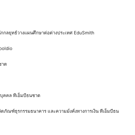
ะนักกลยุทธ์วางแผนศึกษาต่อต่างประเทศ EduSmith
kooldio
นชาต
าบุคคล ทีเอ็มบีธนชาต
ตภัณฑ์ธุรกรรมธนาคาร และความมั่งคั่งทางการเงิน ทีเอ็มบีธน