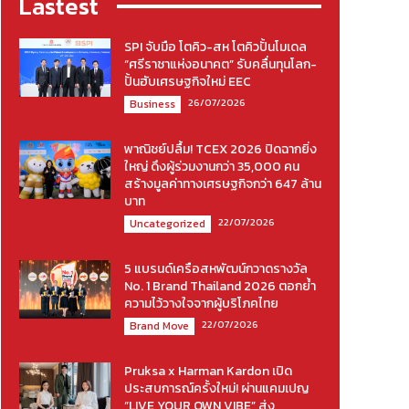
Lastest
SPI จับมือ โตคิว-สห โตคิวปั้นโมเดล
“ศรีราชาแห่งอนาคต” รับคลื่นทุนโลก-
ปั้นฮับเศรษฐกิจใหม่ EEC
26/07/2026
Business
พาณิชย์ปลื้ม! TCEX 2026 ปิดฉากยิ่ง
ใหญ่ ดึงผู้ร่วมงานกว่า 35,000 คน
สร้างมูลค่าทางเศรษฐกิจกว่า 647 ล้าน
บาท
22/07/2026
Uncategorized
5 แบรนด์เครือสหพัฒน์กวาดรางวัล
No. 1 Brand Thailand 2026 ตอกย้ำ
ความไว้วางใจจากผู้บริโภคไทย
22/07/2026
Brand Move
Pruksa x Harman Kardon เปิด
ประสบการณ์ครั้งใหม่! ผ่านแคมเปญ
“LIVE YOUR OWN VIBE” ส่ง