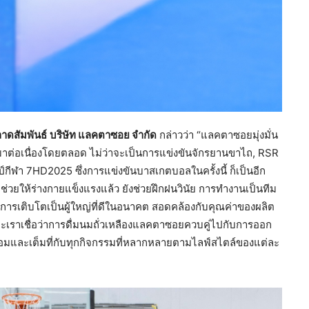
าดสัมพันธ์
บริษัท แลคตาซอย จำกัด
กล่าวว่า “แลคตาซอยมุ่งมั่น
ชนมาต่อเนื่องโดยตลอด ไม่ว่าจะเป็นการแข่งขันจักรยานขาไถ, RSR
ีฬา 7HD2025 ซึ่งการแข่งขันบาสเกตบอลในครั้งนี้ ก็เป็นอีก
ะช่วยให้ร่างกายแข็งแรงแล้ว ยังช่วยฝึกฝนวินัย การทำงานเป็นทีม
บการเติบโตเป็นผู้ใหญ่ที่ดีในอนาคต สอดคล้องกับคุณค่าของผลิต
ะเราเชื่อว่าการดื่มนมถั่วเหลืองแลคตาซอยควบคู่ไปกับการออก
ร้อมและเต็มที่กับทุกกิจกรรมที่หลากหลายตามไลฟ์สไตล์ของแต่ละ