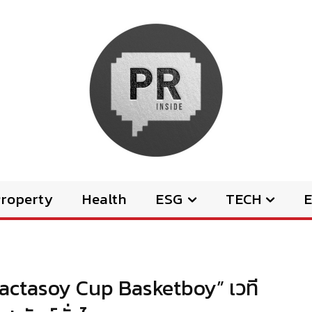
Property
Health
ESG
TECH
E
Lactasoy Cup Basketboy” เวที