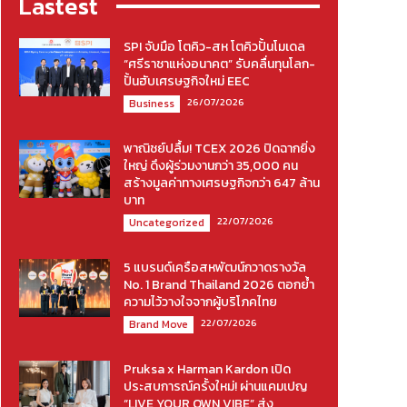
Lastest
SPI จับมือ โตคิว-สห โตคิวปั้นโมเดล
“ศรีราชาแห่งอนาคต” รับคลื่นทุนโลก-
ปั้นฮับเศรษฐกิจใหม่ EEC
26/07/2026
Business
พาณิชย์ปลื้ม! TCEX 2026 ปิดฉากยิ่ง
ใหญ่ ดึงผู้ร่วมงานกว่า 35,000 คน
สร้างมูลค่าทางเศรษฐกิจกว่า 647 ล้าน
บาท
22/07/2026
Uncategorized
5 แบรนด์เครือสหพัฒน์กวาดรางวัล
No. 1 Brand Thailand 2026 ตอกย้ำ
ความไว้วางใจจากผู้บริโภคไทย
22/07/2026
Brand Move
Pruksa x Harman Kardon เปิด
ประสบการณ์ครั้งใหม่! ผ่านแคมเปญ
“LIVE YOUR OWN VIBE” ส่ง