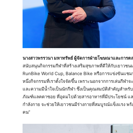
นางสาวพรรวนา มหาทรัพย์ ผู้จัดการฝ่ายโฆษณาและการตล
สนับสนุนกิจกรรมกีฬาที่สร้างเสริมสุขภาพที่ดีให้กับเยาว
RunBike World Cup, Balance Bike หรือการแข่งขันแชมป์ก
หนึ่งกิจกรรมที่เราตั้งใจจัดขึ้น เพราะนอกจากการเล่นกีฬาจ
และความมีน้ำใจเป็นนักกีฬา ซึ่งเป็นคุณสมบัติสำคัญสำหรั
ภัณฑ์แลคตาซอย ที่อุดมไปด้วยสารอาหารที่มีประโยชน์ แล
กำลังกาย จะช่วยให้เยาวชนมีร่างกายที่สมบูรณ์แข็งแรง พ
คน”