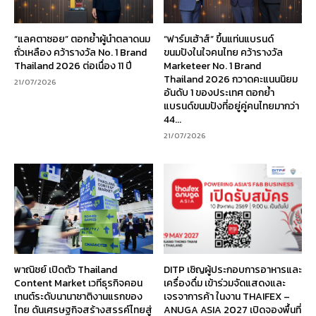
“แลคตาซอย” ตอกย้ำผู้นำตลาดนม
“ฟาร์มเฮ้าส์” ขึ้นแท่นแบรนด์
ถั่วเหลือง คว้ารางวัล No. 1 Brand
ขนมปังในใจคนไทย คว้ารางวัล
Thailand 2026 ต่อเนื่อง 11 ปี
Marketeer No. 1 Brand
Thailand 2026 กวาดคะแนนนิยม
21/07/2026
อันดับ 1 ของประเทศ ตอกย้ำ
แบรนด์ขนมปังที่อยู่คู่คนไทยมากว่า
44...
21/07/2026
พาณิชย์ เปิดตัว Thailand
DITP เชิญผู้ประกอบการอาหารและ
Content Market เวทีธุรกิจคอน
เครื่องดื่ม เข้าร่วมจัดแสดงและ
เทนต์ระดับนานาชาติงานแรกของ
เจรจาการค้า ในงาน THAIFEX –
ไทย ดันเศรษฐกิจสร้างสรรค์ไทยสู่
ANUGA ASIA 2027 เปิดจองพื้นที่