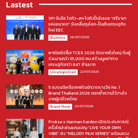
Lastest
SPI จับมือ โตคิว-สห โตคิวปั้นโมเดล “ศรีราชา
แห่งอนาคต” รับคลื่นทุนโลก-ปั้นฮับเศรษฐกิจ
ใหม่ EEC
26/07/2026
Business
พาณิชย์ปลื้ม! TCEX 2026 ปิดฉากยิ่งใหญ่ ดึงผู้
ร่วมงานกว่า 35,000 คน สร้างมูลค่าทาง
เศรษฐกิจกว่า 647 ล้านบาท
22/07/2026
Uncategorized
5 แบรนด์เครือสหพัฒน์กวาดรางวัล No. 1
Brand Thailand 2026 ตอกย้ำความไว้วางใจ
จากผู้บริโภคไทย
22/07/2026
Brand Move
Pruksa x Harman Kardon เปิดประสบการณ์
ครั้งใหม่! ผ่านแคมเปญ “LIVE YOUR OWN
VIBE” ส่ง “MELODY FILM SERIES” พร้อมควง