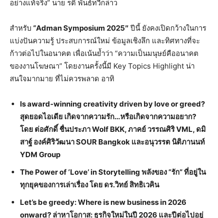
อย่างแท้จริง” นาย รติ พันธ์ทวีกล่าว
สำหรับ
“
Adman Symposium 2025″
ปีนี้ ยังคงเปิดกว้างในการ
แบ่งปันความรู้ ประสบการณ์ใหม่ ข้อมูลเชิงลึก และทิศทางที่จะ
ก้าวต่อไปในอนาคต เพื่อเน้นย้ำว่า “ความเป็นมนุษย์คืออนาคต
ของงานโฆษณา” โดยงานครั้งนี้มี Key Topics Highlight น่า
สนใจมากมาย ที่ไม่ควรพลาด อาทิ
Is award-winning creativity driven by love or greed?
สุดยอดไอเดีย เกิดจากความรัก…หรือเกิดจากความอยาก?
โดย ต่อศักดิ์ ชื่นประภา Wolf BKK, ภาคย์ วรรณศิริ VML, ดมิ
สาฐ์ องค์ศิริวัฒนา SOUR Bangkok และอนุวรรต นิติภานนท์
YDM Group
The Power of ‘Love’ in Storytelling พลังของ “รัก” ที่อยู่ใน
ทุกยุคของการเล่าเรื่อง โดย ดร.วิทย์ สิทธิเวคิน
Let’s be greedy: Where is new business in 2026
onward? ล่าหาโอกาส: ธุรกิจใหม่ในปี 2026 และปีต่อไปอยู่