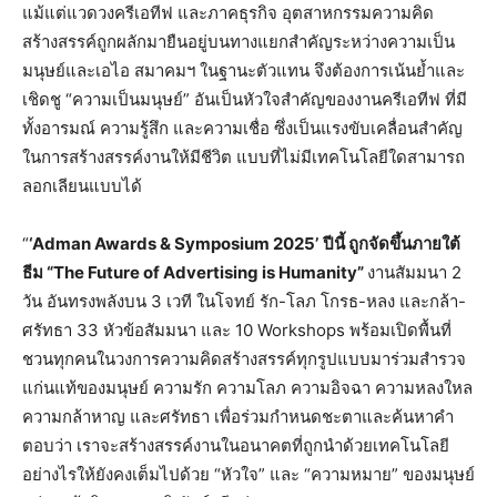
แม้แต่แวดวงครีเอทีฟ และภาคธุรกิจ อุตสาหกรรมความคิด
สร้างสรรค์ถูกผลักมายืนอยู่บนทางแยกสำคัญระหว่างความเป็น
มนุษย์และเอไอ สมาคมฯ ในฐานะตัวแทน จึงต้องการเน้นย้ำและ
เชิดชู “ความเป็นมนุษย์” อันเป็นหัวใจสำคัญของงานครีเอทีฟ ที่มี
ทั้งอารมณ์ ความรู้สึก และความเชื่อ ซึ่งเป็นแรงขับเคลื่อนสำคัญ
ในการสร้างสรรค์งานให้มีชีวิต แบบที่ไม่มีเทคโนโลยีใดสามารถ
ลอกเลียนแบบได้
“
‘
Adman Awards & Symposium 2025’
ปีนี้ ถูกจัดขึ้นภายใต้
ธีม “
The Future of Advertising is Humanity”
งานสัมมนา 2
วัน อันทรงพลังบน 3 เวที ในโจทย์ รัก-โลภ โกรธ-หลง และกล้า-
ศรัทธา 33 หัวข้อสัมมนา และ 10 Workshops พร้อมเปิดพื้นที่
ชวนทุกคนในวงการความคิดสร้างสรรค์ทุกรูปแบบมาร่วมสำรวจ
แก่นแท้ของมนุษย์ ความรัก ความโลภ ความอิจฉา ความหลงใหล
ความกล้าหาญ และศรัทธา เพื่อร่วมกำหนดชะตาและค้นหาคำ
ตอบว่า เราจะสร้างสรรค์งานในอนาคตที่ถูกนำด้วยเทคโนโลยี
อย่างไรให้ยังคงเต็มไปด้วย “หัวใจ” และ “ความหมาย” ของมนุษย์