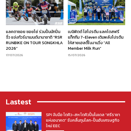
แลคตาซอย ซอยโย่ ร่วมปั้นนักปั่น
เบนิฟิตต์ ไฮโปรตีน แลคโตสฟรี
จิ๋ว แข่งทัวร์นาเมนต์นานาชาติ “RSR
แท็กทีม 7-Eleven เติมพลังโปรตีน
RUNBIKE ON TOUR SONGKHLA
ให้สายเฮลตี้ในงานวิ่ง “All
2026”
Member Milk Run”
17/07/2026
15/07/2026
Lastest
SPI จับมือ โตคิว-สห โตคิวปั้นโมเดล “ศรีราชา
แห่งอนาคต” รับคลื่นทุนโลก-ปั้นฮับเศรษฐกิจ
ใหม่ EEC