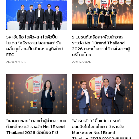
SPI จับมือ โตคิว-สห โตคิวปั้น
5 แบรนด์เครือสหพัฒน์กวาด
โมเดล “ศรีราชาแห่งอนาคต” รับ
รางวัล No. 1 Brand Thailand
คลื่นทุนโลก-ปั้นฮับเศรษฐกิจใหม่
2026 ตอกย้ำความไว้วางใจจากผู้
EEC
บริโภคไทย
26/07/2026
22/07/2026
“แลคตาซอย” ตอกย้ำผู้นำตลาดนม
“ฟาร์มเฮ้าส์” ขึ้นแท่นแบรนด์
ถั่วเหลือง คว้ารางวัล No. 1 Brand
ขนมปังในใจคนไทย คว้ารางวัล
Thailand 2026 ต่อเนื่อง 11 ปี
Marketeer No. 1 Brand
Thailand 2026 กวาดคะแนนนิยม