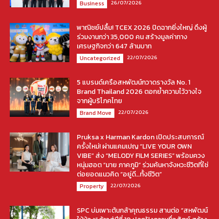
26/07/2026
Business
พาณิชย์ปลื้ม! TCEX 2026 ปิดฉากยิ่งใหญ่ ดึงผู้
ร่วมงานกว่า 35,000 คน สร้างมูลค่าทาง
เศรษฐกิจกว่า 647 ล้านบาท
22/07/2026
Uncategorized
5 แบรนด์เครือสหพัฒน์กวาดรางวัล No. 1
Brand Thailand 2026 ตอกย้ำความไว้วางใจ
จากผู้บริโภคไทย
22/07/2026
Brand Move
Pruksa x Harman Kardon เปิดประสบการณ์
ครั้งใหม่! ผ่านแคมเปญ “LIVE YOUR OWN
VIBE” ส่ง “MELODY FILM SERIES” พร้อมควง
หนุ่มฮอต “มาย ภาคภูมิ” ร่วมค้นหาจังหวะชีวิตที่ใช่
ต่อยอดแนวคิด “อยู่ดี…ทั้งชีวิต”
22/07/2026
Property
SPC บ่มเพาะต้นกล้าคุณธรรม สานต่อ “สหพัฒน์