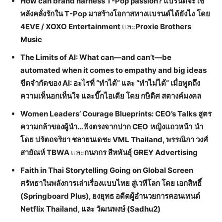
How can brand harness T-Pop passion? แบรนด์จะใช้
พลังคลั่งรักใน T-Pop มาสร้างโอกาสทางแบรนด์ได้ยังไง
โดย
4EVE / XOXO Entertainment
และ
Proxie Brothers
Music
The Limits of AI: What can—and can’t—be
automated when it comes to empathy and big ideas
ขีดจำกัดของ AI: อะไรที่ “ทำได้” และ “ทำไม่ได้” เมื่อพูดถึง
ความเห็นอกเห็นใจ และบิ๊กไอเดีย โดย กษิดิศ สตางค์มงคล
Women Leaders’ Courage Blueprints: CEO’s Talks สูตร
ความกล้าของผู้นำ…ฟังตรงจากปาก CEO
หญิงแถวหน้า
นำ
โดย ปรัตถจริยา ชลายนเดชะ
VML Thailand, พรรณิกา วงศ์
สายัณห์ TBWA
และ
กนกกร สีหพันธุ์
GREY Advertising
Faith in Thai Storytelling Going on Global Screen
ศรัทธาในพลังการเล่าเรื่องแบบไทย สู่เวทีโลก โดย เอกสิทธิ์
(Springboard Plus), ยงยุทธ อดีตผู้อำนวยการคอนเทนต์
Netflix Thailand, และ วัฒนพงษ์ (Sadhu2)