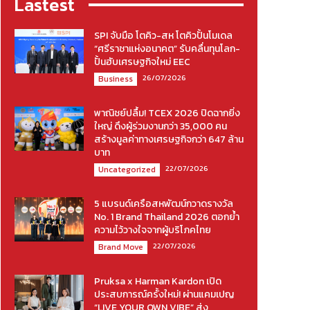
Lastest
SPI จับมือ โตคิว-สห โตคิวปั้นโมเดล
“ศรีราชาแห่งอนาคต” รับคลื่นทุนโลก-
ปั้นฮับเศรษฐกิจใหม่ EEC
26/07/2026
Business
พาณิชย์ปลื้ม! TCEX 2026 ปิดฉากยิ่ง
ใหญ่ ดึงผู้ร่วมงานกว่า 35,000 คน
สร้างมูลค่าทางเศรษฐกิจกว่า 647 ล้าน
บาท
22/07/2026
Uncategorized
5 แบรนด์เครือสหพัฒน์กวาดรางวัล
No. 1 Brand Thailand 2026 ตอกย้ำ
ความไว้วางใจจากผู้บริโภคไทย
22/07/2026
Brand Move
Pruksa x Harman Kardon เปิด
ประสบการณ์ครั้งใหม่! ผ่านแคมเปญ
“LIVE YOUR OWN VIBE” ส่ง