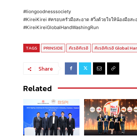
#liongoodnesssociety
#KireiKirei #ครอบครัวมือสะอาด #วิ่งด้วยใจให้น้องมือสะอา
#KireiKireiGlobalHandWashingRun
TAGS
PRINSIDE
คิเรอิคิเรอิ
คิเรอิคิเรอิ Global 
Share
Related