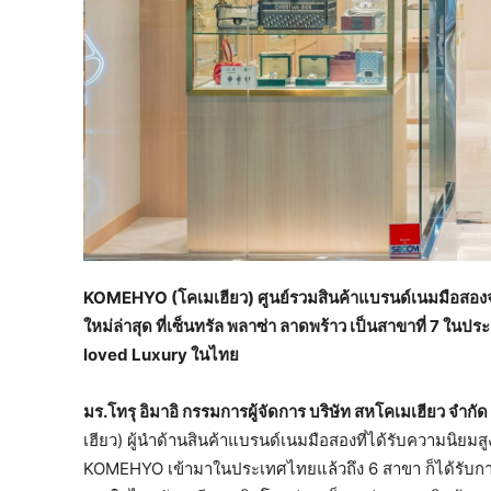
KOMEHYO (
โคเมเฮียว
)
ศูนย์รวมสินค้าแบรนด์เนมมือสองจ
ใหม่ล่าสุด
ที่เซ็นทรัล
พลาซ่า
ลาดพร้าว
เป็นสาขาที่
7
ในประ
loved Luxury
ในไทย
มร
.
โทรุ
อิมาอิ
กรรมการผู้จัดการ
บริษัท
สหโคเมเฮียว
จำกัด
เฮียว) ผู้นำด้านสินค้าแบรนด์เนมมือสองที่ได้รับความนิยมส
KOMEHYO เข้ามาในประเทศไทยแล้วถึง 6 สาขา ก็ได้รับการ