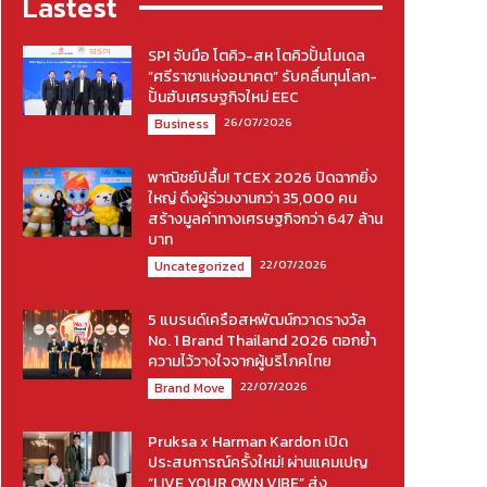
Lastest
SPI จับมือ โตคิว-สห โตคิวปั้นโมเดล
“ศรีราชาแห่งอนาคต” รับคลื่นทุนโลก-
ปั้นฮับเศรษฐกิจใหม่ EEC
26/07/2026
Business
พาณิชย์ปลื้ม! TCEX 2026 ปิดฉากยิ่ง
ใหญ่ ดึงผู้ร่วมงานกว่า 35,000 คน
สร้างมูลค่าทางเศรษฐกิจกว่า 647 ล้าน
บาท
22/07/2026
Uncategorized
5 แบรนด์เครือสหพัฒน์กวาดรางวัล
No. 1 Brand Thailand 2026 ตอกย้ำ
ความไว้วางใจจากผู้บริโภคไทย
22/07/2026
Brand Move
Pruksa x Harman Kardon เปิด
ประสบการณ์ครั้งใหม่! ผ่านแคมเปญ
“LIVE YOUR OWN VIBE” ส่ง