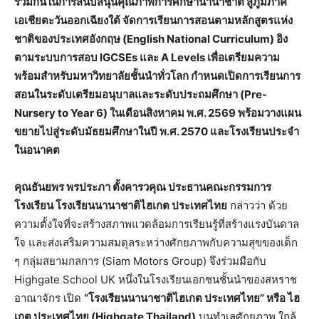
ร่วมกันในการสนับสนุนคุณภาพการศึกษานานาชาติ สู่ภูมิภาค
เอเชียตะวันออกเฉียงใต้ จัดการเรียนการสอนตามหลักสูตรแห่ง
ชาติของประเทศอังกฤษ (
English National Curriculum)
อิง
ตามระบบการสอบ
IGCSEs
และ
A Levels
เพื่อเตรียมความ
พร้อมสำหรับมหาวิทยาลัยชั้นนำทั่วโลก กำหนดเปิดการเรียนการ
สอนในระดับเตรียมอนุบาลและระดับประถมศึกษา (
Pre-
Nursery to Year
6) ในเดือนสิงหาคม พ.ศ. 2569 พร้อมวางแผน
ขยายไปสู่ระดับมัธยมศึกษาในปี พ
.ศ. 2570 และโรงเรียนประจำ
ในอนาคต
คุณ
ธันยพร พรประภา ตั้งคารวคุณ ประธานคณะกรรมการ
โรงเรียน โรงเรียนนานาชาติไฮเกต ประเทศไทย
กล่าวว่า ด้วย
ความตั้งใจที่จะสร้างสภาพแวดล้อมการเรียนรู้ที่สร้างแรงบันดาล
ใจ และส่งเสริมความสมดุลระหว่างศักยภาพกับความสุขของเด็ก
ๆ กลุ่มสยามกลการ (Siam Motors Group) จึงร่วมมือกับ
Highgate School UK หนึ่งในโรงเรียนเอกชนชั้นนำของสหราช
อาณาจักร เปิด
“โรงเรียนนานาชาติไฮเกต ประเทศไทย”
หรือ ไฮ
เกต ประเทศไทย (
Highgate Thailand)
บนทำเลศักยภาพ ใกล้