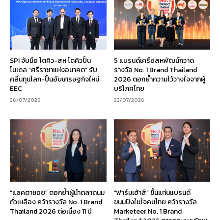
SPI จับมือ โตคิว-สห โตคิวปั้น
5 แบรนด์เครือสหพัฒน์กวาด
โมเดล “ศรีราชาแห่งอนาคต” รับ
รางวัล No. 1 Brand Thailand
คลื่นทุนโลก-ปั้นฮับเศรษฐกิจใหม่
2026 ตอกย้ำความไว้วางใจจากผู้
EEC
บริโภคไทย
26/07/2026
22/07/2026
“แลคตาซอย” ตอกย้ำผู้นำตลาดนม
“ฟาร์มเฮ้าส์” ขึ้นแท่นแบรนด์
ถั่วเหลือง คว้ารางวัล No. 1 Brand
ขนมปังในใจคนไทย คว้ารางวัล
Thailand 2026 ต่อเนื่อง 11 ปี
Marketeer No. 1 Brand