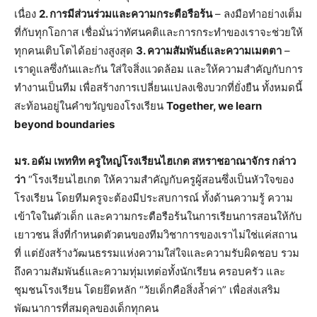
เนื่อง
2. การมีส่วนร่วมและความกระตือรือร้น
– ลงมือทำอย่างเต็ม
ที่กับทุกโอกาส เชื่อมั่นว่าทัศนคติและการกระทำของเราจะช่วยให้
ทุกคนเติบโตได้อย่างสูงสุด
3. ความสัมพันธ์และความเมตตา
–
เราดูแลซึ่งกันและกัน ใส่ใจสิ่งแวดล้อม และให้ความสำคัญกับการ
ทำงานเป็นทีม เพื่อสร้างการเปลี่ยนแปลงเชิงบวกที่ยั่งยืน ทั้งหมดนี้
สะท้อนอยู่ในคำขวัญของโรงเรียน
Together, we learn
beyond boundaries
มร. อดัม เพททิท ครูใหญ่โรงเรียนไฮเกต สหราชอาณาจักร กล่าว
ว่า
“โรงเรียนไฮเกต ให้ความสำคัญกับครูผู้สอนซึ่งเป็นหัวใจของ
โรงเรียน โดยทีมครูจะต้องมีประสบการณ์ ทั้งด้านความรู้ ความ
เข้าใจในตัวเด็ก และความกระตือรือร้นในการเรียนการสอนให้กับ
เยาวชน สิ่งที่กำหนดตัวตนของทีมวิชาการของเราไม่ใช่แค่สถาน
ที่ แต่ยังสร้างวัฒนธรรมแห่งความใส่ใจและความรับผิดชอบ รวม
ถึงความสัมพันธ์และความทุ่มเทต่อทั้งนักเรียน ครอบครัว และ
ชุมชนโรงเรียน โดยยึดหลัก “วัยเด็กคือสิ่งล้ำค่า” เพื่อส่งเสริม
พัฒนาการที่สมดุลของเด็กทุกคน