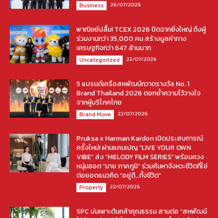
26/07/2026
Business
พาณิชย์ปลื้ม! TCEX 2026 ปิดฉากยิ่งใหญ่ ดึงผู้
ร่วมงานกว่า 35,000 คน สร้างมูลค่าทาง
เศรษฐกิจกว่า 647 ล้านบาท
22/07/2026
Uncategorized
5 แบรนด์เครือสหพัฒน์กวาดรางวัล No. 1
Brand Thailand 2026 ตอกย้ำความไว้วางใจ
จากผู้บริโภคไทย
22/07/2026
Brand Move
Pruksa x Harman Kardon เปิดประสบการณ์
ครั้งใหม่! ผ่านแคมเปญ “LIVE YOUR OWN
VIBE” ส่ง “MELODY FILM SERIES” พร้อมควง
หนุ่มฮอต “มาย ภาคภูมิ” ร่วมค้นหาจังหวะชีวิตที่ใช่
ต่อยอดแนวคิด “อยู่ดี…ทั้งชีวิต”
22/07/2026
Property
SPC บ่มเพาะต้นกล้าคุณธรรม สานต่อ “สหพัฒน์