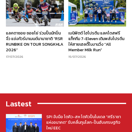
แลคตาซอย ซอยโย่ ร่วมปั้นนักปั่น
เบนิฟิตต์ ไฮโปรตีน แลคโตสฟรี
จิ๋ว แข่งทัวร์นาเมนต์นานาชาติ “RSR
แท็กทีม 7-Eleven เติมพลังโปรตีน
RUNBIKE ON TOUR SONGKHLA
ให้สายเฮลตี้ในงานวิ่ง “All
2026”
Member Milk Run”
17/07/2026
15/07/2026
Lastest
SPI จับมือ โตคิว-สห โตคิวปั้นโมเดล “ศรีราชา
แห่งอนาคต” รับคลื่นทุนโลก-ปั้นฮับเศรษฐกิจ
ใหม่ EEC