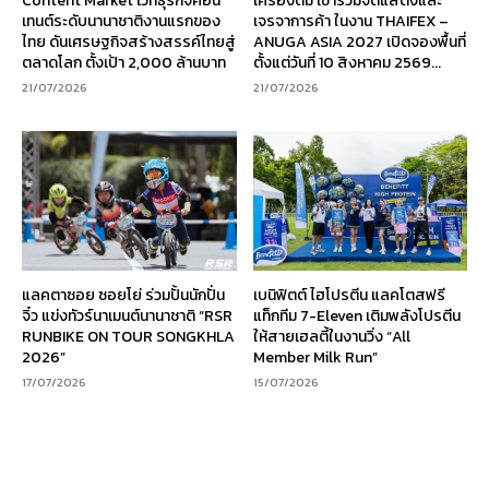
Content Market เวทีธุรกิจคอน
เครื่องดื่ม เข้าร่วมจัดแสดงและ
เทนต์ระดับนานาชาติงานแรกของ
เจรจาการค้า ในงาน THAIFEX –
ไทย ดันเศรษฐกิจสร้างสรรค์ไทยสู่
ANUGA ASIA 2027 เปิดจองพื้นที่
ตลาดโลก ตั้งเป้า 2,000 ล้านบาท
ตั้งแต่วันที่ 10 สิงหาคม 2569...
21/07/2026
21/07/2026
แลคตาซอย ซอยโย่ ร่วมปั้นนักปั่น
เบนิฟิตต์ ไฮโปรตีน แลคโตสฟรี
จิ๋ว แข่งทัวร์นาเมนต์นานาชาติ “RSR
แท็กทีม 7-Eleven เติมพลังโปรตีน
RUNBIKE ON TOUR SONGKHLA
ให้สายเฮลตี้ในงานวิ่ง “All
2026”
Member Milk Run”
17/07/2026
15/07/2026