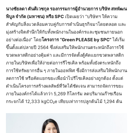
นางชัยลดา ตันติเวชกุล รองกรรมการผู้อำนวยการ บริษัท สหพัฒน
พิบูล จำกัด (มหาชน) หรือ SPC
เปิดเผยว่า “บริษัทฯ ให้ความ
สำคัญกับสิ่งแวดล้อมควบคู่กับการดำเนินธุรกิจมาโดยตลอด และ
มุ่งสร้างจิตสำนึกให้กับทั้งพนักงานในองค์กรและชุมชนภายนอก
อย่างต่อเนื่อง” โดย
โครงการ
“Green PLEASE by SPC”
ได้เริ่ม
ขึ้นตั้งแต่ปลายปี 2564 ซึ่งส่งเสริมให้พนักงานตระหนักถึงการใช้
ขวดพลาสติกอย่างคุ้มค่า และมีการจัดตั้งตู้คัดแยกขวดพลาสติก
ภายในบริษัทเพื่อให้ง่ายต่อการรีไซเคิล พร้อมทั้งยังตระหนักถึง
การใช้ทรัพยากรอื่น ๆ ภายในออฟฟิศ ซึ่งมีการส่งเสริมให้พนักงาน
ลดการใช้ หรือคัดแยกขยะเพื่อนำไปรีไซเคิลอย่างถูกต้อง ตั้งแต่
ดำเนินโครงการสร้างผลลัพธ์ที่วัดได้ชัดเจน สามารถจัดการขยะ
ภายในองค์กรได้แล้วกว่า 5,269 กิโลกรัม ลดปริมาณก๊าซเรือน
กระจกได้ 12,333 kgCO₂e เทียบเท่าการปลูกต้นไม้ 1,294 ต้น