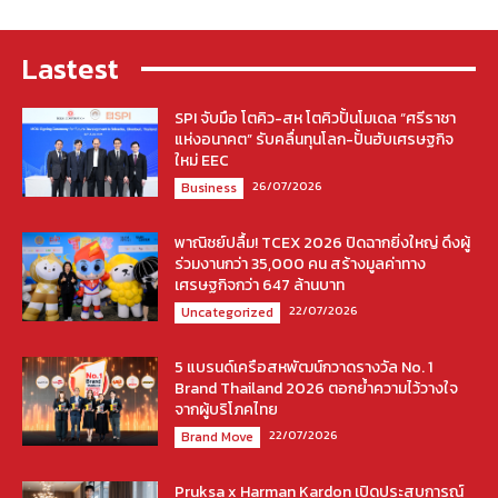
Lastest
SPI จับมือ โตคิว-สห โตคิวปั้นโมเดล “ศรีราชา
แห่งอนาคต” รับคลื่นทุนโลก-ปั้นฮับเศรษฐกิจ
ใหม่ EEC
26/07/2026
Business
พาณิชย์ปลื้ม! TCEX 2026 ปิดฉากยิ่งใหญ่ ดึงผู้
ร่วมงานกว่า 35,000 คน สร้างมูลค่าทาง
เศรษฐกิจกว่า 647 ล้านบาท
22/07/2026
Uncategorized
5 แบรนด์เครือสหพัฒน์กวาดรางวัล No. 1
Brand Thailand 2026 ตอกย้ำความไว้วางใจ
จากผู้บริโภคไทย
22/07/2026
Brand Move
Pruksa x Harman Kardon เปิดประสบการณ์