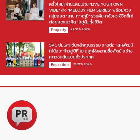
ครั้งใหม่! ผ่านแคมเปญ “LIVE YOUR OWN
VIBE” ส่ง “MELODY FILM SERIES” พร้อมควง
หนุ่มฮอต “มาย ภาคภูมิ” ร่วมค้นหาจังหวะชีวิตที่ใช่
ต่อยอดแนวคิด “อยู่ดี…ทั้งชีวิต”
22/07/2026
Property
SPC บ่มเพาะต้นกล้าคุณธรรม สานต่อ “สหพัฒน์
ให้น้อง” ก้าวสู่ปีที่ 10 ปลูกฝังความซื่อสัตย์ สร้าง
เยาวชนต้นแบบทั่วประเทศ
21/07/2026
Education