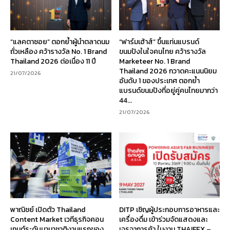
“แลคตาซอย” ตอกย้ำผู้นำตลาดนม
“ฟาร์มเฮ้าส์” ขึ้นแท่นแบรนด์
ถั่วเหลือง คว้ารางวัล No. 1 Brand
ขนมปังในใจคนไทย คว้ารางวัล
Thailand 2026 ต่อเนื่อง 11 ปี
Marketeer No. 1 Brand
Thailand 2026 กวาดคะแนนนิยม
21/07/2026
อันดับ 1 ของประเทศ ตอกย้ำ
แบรนด์ขนมปังที่อยู่คู่คนไทยมากว่า
44...
21/07/2026
พาณิชย์ เปิดตัว Thailand
DITP เชิญผู้ประกอบการอาหารและ
Content Market เวทีธุรกิจคอน
เครื่องดื่ม เข้าร่วมจัดแสดงและ
เทนต์ระดับนานาชาติงานแรกของ
เจรจาการค้า ในงาน THAIFEX –