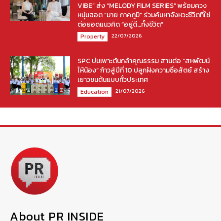
VIBE” ส่ง “MELODY FILM SERIES” พร้อมควง
หนุ่มฮอต “มาย ภาคภูมิ” ร่วมค้นหาจังหวะชีวิตที่ใช่
ต่อยอดแนวคิด “อยู่ดี…ทั้งชีวิต”
22/07/2026
Property
SPC บ่มเพาะต้นกล้าคุณธรรม สานต่อ “สหพัฒน์
ให้น้อง” ก้าวสู่ปีที่ 10 ปลูกฝังความซื่อสัตย์ สร้าง
เยาวชนต้นแบบทั่วประเทศ
21/07/2026
Education
About PR INSIDE