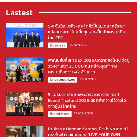
Lastest
SPI จับมือ โตคิว-สห โตคิวปั้นโมเดล “ศรีราชา
แห่งอนาคต” รับคลื่นทุนโลก-ปั้นฮับเศรษฐกิจ
ใหม่ EEC
26/07/2026
Business
พาณิชย์ปลื้ม! TCEX 2026 ปิดฉากยิ่งใหญ่ ดึงผู้
ร่วมงานกว่า 35,000 คน สร้างมูลค่าทาง
เศรษฐกิจกว่า 647 ล้านบาท
22/07/2026
Uncategorized
5 แบรนด์เครือสหพัฒน์กวาดรางวัล No. 1
Brand Thailand 2026 ตอกย้ำความไว้วางใจ
จากผู้บริโภคไทย
22/07/2026
Brand Move
Pruksa x Harman Kardon เปิดประสบการณ์
ครั้งใหม่! ผ่านแคมเปญ “LIVE YOUR OWN