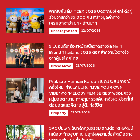
พาณิชย์ปลื้ม! TCEX 2026 ปิดฉากยิ่งใหญ่ ดึงผู้
ร่วมงานกว่า 35,000 คน สร้างมูลค่าทาง
เศรษฐกิจกว่า 647 ล้านบาท
22/07/2026
Uncategorized
5 แบรนด์เครือสหพัฒน์กวาดรางวัล No. 1
Brand Thailand 2026 ตอกย้ำความไว้วางใจ
จากผู้บริโภคไทย
22/07/2026
Brand Move
Pruksa x Harman Kardon เปิดประสบการณ์
ครั้งใหม่! ผ่านแคมเปญ “LIVE YOUR OWN
VIBE” ส่ง “MELODY FILM SERIES” พร้อมควง
หนุ่มฮอต “มาย ภาคภูมิ” ร่วมค้นหาจังหวะชีวิตที่ใช่
ต่อยอดแนวคิด “อยู่ดี…ทั้งชีวิต”
22/07/2026
Property
SPC บ่มเพาะต้นกล้าคุณธรรม สานต่อ “สหพัฒน์
ให้น้อง” ก้าวสู่ปีที่ 10 ปลูกฝังความซื่อสัตย์ สร้าง