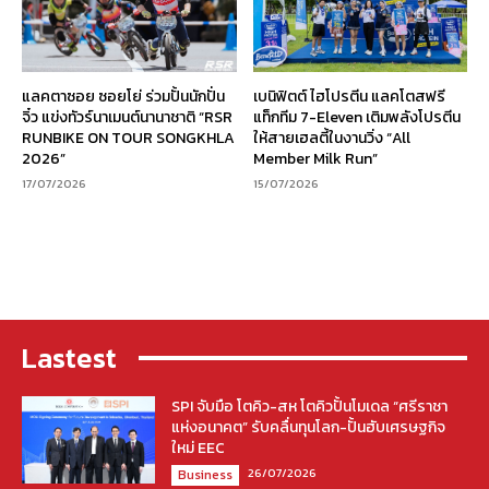
แลคตาซอย ซอยโย่ ร่วมปั้นนักปั่น
เบนิฟิตต์ ไฮโปรตีน แลคโตสฟรี
จิ๋ว แข่งทัวร์นาเมนต์นานาชาติ “RSR
แท็กทีม 7-Eleven เติมพลังโปรตีน
RUNBIKE ON TOUR SONGKHLA
ให้สายเฮลตี้ในงานวิ่ง “All
2026”
Member Milk Run”
17/07/2026
15/07/2026
Lastest
SPI จับมือ โตคิว-สห โตคิวปั้นโมเดล “ศรีราชา
แห่งอนาคต” รับคลื่นทุนโลก-ปั้นฮับเศรษฐกิจ
ใหม่ EEC
26/07/2026
Business