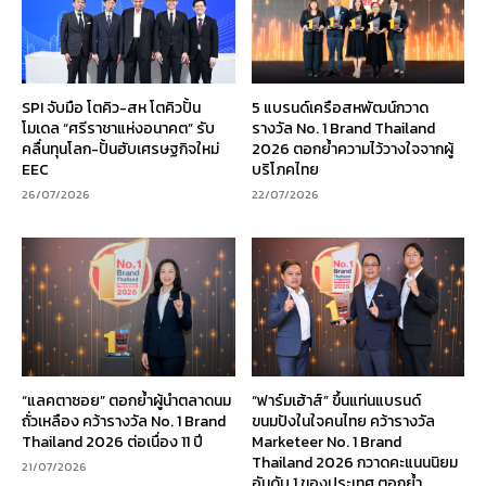
SPI จับมือ โตคิว-สห โตคิวปั้น
5 แบรนด์เครือสหพัฒน์กวาด
โมเดล “ศรีราชาแห่งอนาคต” รับ
รางวัล No. 1 Brand Thailand
คลื่นทุนโลก-ปั้นฮับเศรษฐกิจใหม่
2026 ตอกย้ำความไว้วางใจจากผู้
EEC
บริโภคไทย
26/07/2026
22/07/2026
“แลคตาซอย” ตอกย้ำผู้นำตลาดนม
“ฟาร์มเฮ้าส์” ขึ้นแท่นแบรนด์
ถั่วเหลือง คว้ารางวัล No. 1 Brand
ขนมปังในใจคนไทย คว้ารางวัล
Thailand 2026 ต่อเนื่อง 11 ปี
Marketeer No. 1 Brand
Thailand 2026 กวาดคะแนนนิยม
21/07/2026
อันดับ 1 ของประเทศ ตอกย้ำ