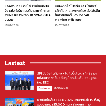
แลคตาซอย ซอยโย่ ร่วมปั้นนักปั่น
เบนิฟิตต์ ไฮโปรตีน แลคโตสฟรี
จิ๋ว แข่งทัวร์นาเมนต์นานาชาติ “RSR
แท็กทีม 7-Eleven เติมพลังโปรตีน
RUNBIKE ON TOUR SONGKHLA
ให้สายเฮลตี้ในงานวิ่ง “All
2026”
Member Milk Run”
17/07/2026
15/07/2026
Lastest
SPI จับมือ โตคิว-สห โตคิวปั้นโมเดล “ศรีราชา
แห่งอนาคต” รับคลื่นทุนโลก-ปั้นฮับเศรษฐกิจ
ใหม่ EEC
26/07/2026
Business
พาณิชย์ปลื้ม! TCEX 2026 ปิดฉากยิ่งใหญ่ ดึงผู้
ร่วมงานกว่า 35,000 คน สร้างมูลค่าทาง