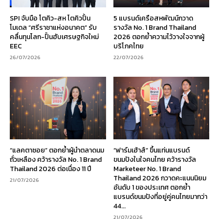
SPI จับมือ โตคิว-สห โตคิวปั้น
5 แบรนด์เครือสหพัฒน์กวาด
โมเดล “ศรีราชาแห่งอนาคต” รับ
รางวัล No. 1 Brand Thailand
คลื่นทุนโลก-ปั้นฮับเศรษฐกิจใหม่
2026 ตอกย้ำความไว้วางใจจากผู้
EEC
บริโภคไทย
26/07/2026
22/07/2026
“แลคตาซอย” ตอกย้ำผู้นำตลาดนม
“ฟาร์มเฮ้าส์” ขึ้นแท่นแบรนด์
ถั่วเหลือง คว้ารางวัล No. 1 Brand
ขนมปังในใจคนไทย คว้ารางวัล
Thailand 2026 ต่อเนื่อง 11 ปี
Marketeer No. 1 Brand
Thailand 2026 กวาดคะแนนนิยม
21/07/2026
อันดับ 1 ของประเทศ ตอกย้ำ
แบรนด์ขนมปังที่อยู่คู่คนไทยมากว่า
44...
21/07/2026