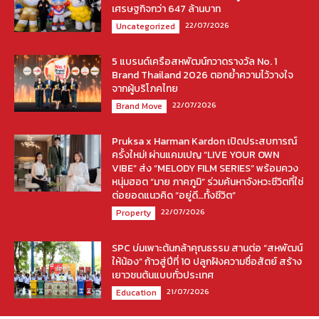
เศรษฐกิจกว่า 647 ล้านบาท
22/07/2026
Uncategorized
5 แบรนด์เครือสหพัฒน์กวาดรางวัล No. 1
Brand Thailand 2026 ตอกย้ำความไว้วางใจ
จากผู้บริโภคไทย
22/07/2026
Brand Move
Pruksa x Harman Kardon เปิดประสบการณ์
ครั้งใหม่! ผ่านแคมเปญ “LIVE YOUR OWN
VIBE” ส่ง “MELODY FILM SERIES” พร้อมควง
หนุ่มฮอต “มาย ภาคภูมิ” ร่วมค้นหาจังหวะชีวิตที่ใช่
ต่อยอดแนวคิด “อยู่ดี…ทั้งชีวิต”
22/07/2026
Property
SPC บ่มเพาะต้นกล้าคุณธรรม สานต่อ “สหพัฒน์
ให้น้อง” ก้าวสู่ปีที่ 10 ปลูกฝังความซื่อสัตย์ สร้าง
เยาวชนต้นแบบทั่วประเทศ
21/07/2026
Education