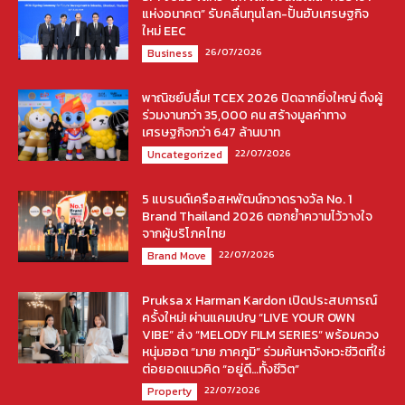
แห่งอนาคต” รับคลื่นทุนโลก-ปั้นฮับเศรษฐกิจ
ใหม่ EEC
26/07/2026
Business
พาณิชย์ปลื้ม! TCEX 2026 ปิดฉากยิ่งใหญ่ ดึงผู้
ร่วมงานกว่า 35,000 คน สร้างมูลค่าทาง
เศรษฐกิจกว่า 647 ล้านบาท
22/07/2026
Uncategorized
5 แบรนด์เครือสหพัฒน์กวาดรางวัล No. 1
Brand Thailand 2026 ตอกย้ำความไว้วางใจ
จากผู้บริโภคไทย
22/07/2026
Brand Move
Pruksa x Harman Kardon เปิดประสบการณ์
ครั้งใหม่! ผ่านแคมเปญ “LIVE YOUR OWN
VIBE” ส่ง “MELODY FILM SERIES” พร้อมควง
หนุ่มฮอต “มาย ภาคภูมิ” ร่วมค้นหาจังหวะชีวิตที่ใช่
ต่อยอดแนวคิด “อยู่ดี…ทั้งชีวิต”
22/07/2026
Property