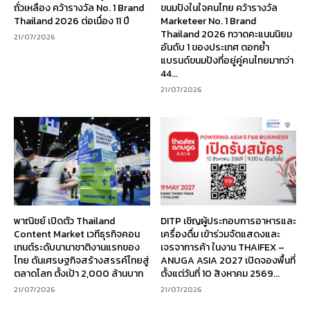
ถั่วเหลือง คว้ารางวัล No. 1 Brand
ขนมปังในใจคนไทย คว้ารางวัล
Thailand 2026 ต่อเนื่อง 11 ปี
Marketeer No. 1 Brand
Thailand 2026 กวาดคะแนนนิยม
21/07/2026
อันดับ 1 ของประเทศ ตอกย้ำ
แบรนด์ขนมปังที่อยู่คู่คนไทยมากว่า
44...
21/07/2026
พาณิชย์ เปิดตัว Thailand
DITP เชิญผู้ประกอบการอาหารและ
Content Market เวทีธุรกิจคอน
เครื่องดื่ม เข้าร่วมจัดแสดงและ
เทนต์ระดับนานาชาติงานแรกของ
เจรจาการค้า ในงาน THAIFEX –
ไทย ดันเศรษฐกิจสร้างสรรค์ไทยสู่
ANUGA ASIA 2027 เปิดจองพื้นที่
ตลาดโลก ตั้งเป้า 2,000 ล้านบาท
ตั้งแต่วันที่ 10 สิงหาคม 2569...
21/07/2026
21/07/2026