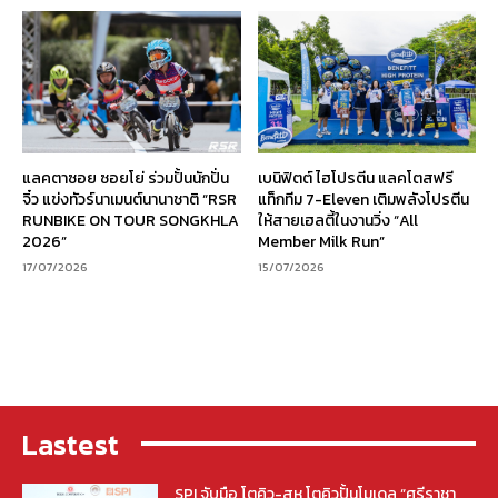
แลคตาซอย ซอยโย่ ร่วมปั้นนักปั่น
เบนิฟิตต์ ไฮโปรตีน แลคโตสฟรี
จิ๋ว แข่งทัวร์นาเมนต์นานาชาติ “RSR
แท็กทีม 7-Eleven เติมพลังโปรตีน
RUNBIKE ON TOUR SONGKHLA
ให้สายเฮลตี้ในงานวิ่ง “All
2026”
Member Milk Run”
17/07/2026
15/07/2026
Lastest
SPI จับมือ โตคิว-สห โตคิวปั้นโมเดล “ศรีราชา