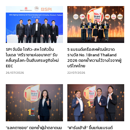
SPI จับมือ โตคิว-สห โตคิวปั้น
5 แบรนด์เครือสหพัฒน์กวาด
โมเดล “ศรีราชาแห่งอนาคต” รับ
รางวัล No. 1 Brand Thailand
คลื่นทุนโลก-ปั้นฮับเศรษฐกิจใหม่
2026 ตอกย้ำความไว้วางใจจากผู้
EEC
บริโภคไทย
26/07/2026
22/07/2026
“แลคตาซอย” ตอกย้ำผู้นำตลาดนม
“ฟาร์มเฮ้าส์” ขึ้นแท่นแบรนด์