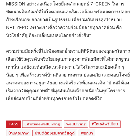
MISSION อย่างต่อเนื่อง โดยยึดหลักกลยุทธ์ 7-GREEN ในการ
พัฒนาผลิตภัณฑ์ที่ใส่ใจต่อคนและสิ่งแวดล้อม พร้อมลดการปล่อย
ก๊าซเรือนกระจกอย่างเป็นรูปธรรม เพื่อร่วมกันบรรลุเป้าหมาย
NET ZERO เพราะเราเชื่อว่าความร่วมมือจากทุกภาคส่วน คือ
หัวใจสำคัญที่จะเปลี่ยนแปลงโลกอย่างยั่งยืน”
ความร่วมมือครั้งนี้ไม่เพียงตอกย้ำความพิถีพิถันของพฤกษาในการ
เลือกใช้วัสดุระดับพรีเมียมคุณภาพสูงจากพันธมิตรที่ได้มาตรฐาน
เท่านั้น แต่ยังสะท้อนถึงแนวคิดความใส่ใจในรายละเอียดเล็ก ๆ
น้อย ๆ เพื่อสร้างสรรค์บ้านที่สวย ทนทาน ปลอดภัย และตอบโจทย์
อนาคตของการอยู่อาศัยอย่างแท้จริง สะท้อนแนวคิด “บ้านดี ต้อง
เริ่มจากวัสดุคุณภาพดี” ที่มุ่งมั่นเดินหน้าต่อเนื่องในทุกโครงการ
เพื่อส่งมอบบ้านดีสำหรับทุกครอบครัวไปตลอดชีวิต
TAGS
LifetimeWellLiving
WellLiving
ทีโอเอสีพรีเมียม
บ้านคุณภาพ
บ้านดีต้องเริ่มจากวัสดุดี
พฤกษา