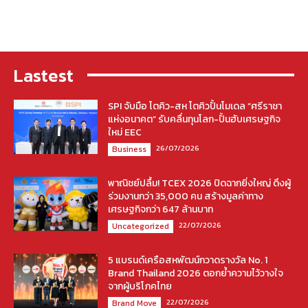
Lastest
SPI จับมือ โตคิว-สห โตคิวปั้นโมเดล “ศรีราชา
แห่งอนาคต” รับคลื่นทุนโลก-ปั้นฮับเศรษฐกิจ
ใหม่ EEC
26/07/2026
Business
พาณิชย์ปลื้ม! TCEX 2026 ปิดฉากยิ่งใหญ่ ดึงผู้
ร่วมงานกว่า 35,000 คน สร้างมูลค่าทาง
เศรษฐกิจกว่า 647 ล้านบาท
22/07/2026
Uncategorized
5 แบรนด์เครือสหพัฒน์กวาดรางวัล No. 1
Brand Thailand 2026 ตอกย้ำความไว้วางใจ
จากผู้บริโภคไทย
22/07/2026
Brand Move