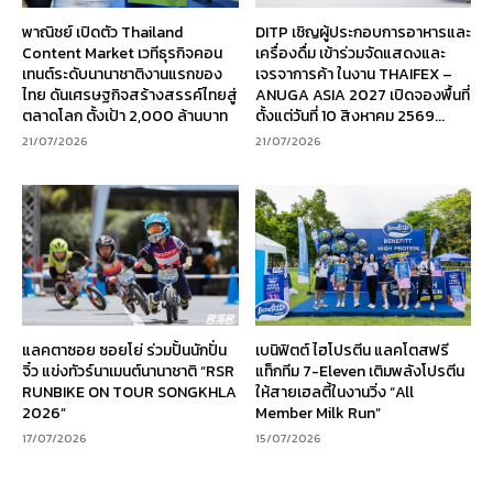
พาณิชย์ เปิดตัว Thailand
DITP เชิญผู้ประกอบการอาหารและ
Content Market เวทีธุรกิจคอน
เครื่องดื่ม เข้าร่วมจัดแสดงและ
เทนต์ระดับนานาชาติงานแรกของ
เจรจาการค้า ในงาน THAIFEX –
ไทย ดันเศรษฐกิจสร้างสรรค์ไทยสู่
ANUGA ASIA 2027 เปิดจองพื้นที่
ตลาดโลก ตั้งเป้า 2,000 ล้านบาท
ตั้งแต่วันที่ 10 สิงหาคม 2569...
21/07/2026
21/07/2026
แลคตาซอย ซอยโย่ ร่วมปั้นนักปั่น
เบนิฟิตต์ ไฮโปรตีน แลคโตสฟรี
จิ๋ว แข่งทัวร์นาเมนต์นานาชาติ “RSR
แท็กทีม 7-Eleven เติมพลังโปรตีน
RUNBIKE ON TOUR SONGKHLA
ให้สายเฮลตี้ในงานวิ่ง “All
2026”
Member Milk Run”
17/07/2026
15/07/2026