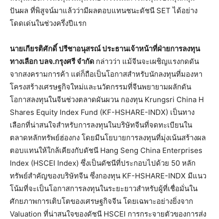
ปันผล ที่พิสูจน์มาแล้วว่ามีผลตอบแทนชนะดัชนี SET ได้อย่าง
โดดเด่นในช่วงครึ่งปีแรก
นายเกียรติศักดิ์ ปรีชาอนุสรณ์ ประธานเจ้าหน้าที่ฝ่ายการลงทุน
ทางเลือก บลจ.กรุงศรี จำกัด
กล่าวว่า แม้จีนจะเผชิญแรงกดดัน
จากสงครามการค้า แต่ก็ถือเป็นโอกาสสำหรับนักลงทุนที่มองหา
โครงสร้างเศรษฐกิจใหม่และนวัตกรรมที่จีนพยายามผลักดัน
โอกาสลงทุนในจีนช่วงตลาดผันผวน กองทุน Krungsri China H
Shares Equity Index Fund (KF-HSHARE-INDX) เป็นทาง
เลือกที่น่าสนใจสำหรับการลงทุนในบริษัทจีนที่จดทะเบียนใน
ตลาดหลักทรัพย์ฮ่องกง โดยมีนโยบายการลงทุนที่มุ่งเน้นสร้างผล
ตอบแทนให้ใกล้เคียงกับดัชนี Hang Seng China Enterprises
Index (HSCEI Index) ซึ่งเป็นดัชนีที่ประกอบไปด้วย 50 หลัก
ทรัพย์สำคัญของบริษัทจีน ซึ่งกองทุน KF-HSHARE-INDX มีแนว
โน้มที่จะเป็นโอกาสการลงทุนในระยะยาวสำหรับผู้ที่เชื่อมั่นใน
ศักยภาพการเติบโตของเศรษฐกิจจีน โดยเฉพาะอย่างยิ่งจาก
Valuation ที่น่าสนใจของดัชนี HSCEI การกระจายตัวของการส่ง