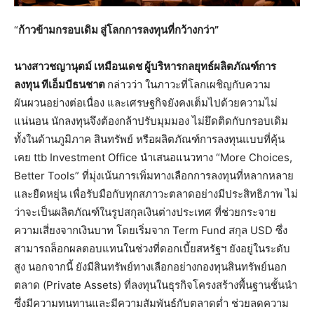
“
ก้าวข้ามกรอบเดิม สู่โลกการลงทุนที่กว้างกว่า”
นางสาวชญานุตม์ เหมือนเดช ผู้บริหารกลยุทธ์ผลิตภัณฑ์การ
ลงทุน ทีเอ็มบีธนชาต
กล่าวว่า ในภาวะที่โลกเผชิญกับความ
ผันผวนอย่างต่อเนื่อง และเศรษฐกิจยังคงเต็มไปด้วยความไม่
แน่นอน นักลงทุนจึงต้องกล้าปรับมุมมอง ไม่ยึดติดกับกรอบเดิม
ทั้งในด้านภูมิภาค สินทรัพย์ หรือผลิตภัณฑ์การลงทุนแบบที่คุ้น
เคย ttb Investment Office นำเสนอแนวทาง “More Choices,
Better Tools” ที่มุ่งเน้นการเพิ่มทางเลือกการลงทุนที่หลากหลาย
และยืดหยุ่น เพื่อรับมือกับทุกสภาวะตลาดอย่างมีประสิทธิภาพ ไม่
ว่าจะเป็นผลิตภัณฑ์ในรูปสกุลเงินต่างประเทศ ที่ช่วยกระจาย
ความเสี่ยงจากเงินบาท โดยเริ่มจาก Term Fund สกุล USD ซึ่ง
สามารถล็อกผลตอบแทนในช่วงที่ดอกเบี้ยสหรัฐฯ ยังอยู่ในระดับ
สูง นอกจากนี้ ยังมีสินทรัพย์ทางเลือกอย่างกองทุนสินทรัพย์นอก
ตลาด (Private Assets) ที่ลงทุนในธุรกิจโครงสร้างพื้นฐานชั้นนำ
ซึ่งมีความทนทานและมีความสัมพันธ์กับตลาดต่ำ ช่วยลดความ