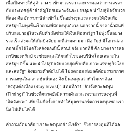
เพื่อเปิดทางให้คู่ค้าต่าง ๆ เข้ามาเจรจา และเรามองว่าการเจรจา
กับประเทศคู่ค้าสำคัญโดยเฉพาะจีนจะบรรลุผล นำไปสู่ปัจจัยบวก
ที่สอง คือ อัตราภาษีนำเข้าไม่ขึ้นอย่างรุนแรง ส่งผลให้เงินเฟ้อ
สหรัฐฯ ไม่พุ่งขึ้นเร็วตามที่นักลงทุนกังวล นอกจากนี้ ราคาน้ำมันที่
ปรับลงมาอยู่ในระดับต่ำ ยังช่วยให้เงินเฟ้อสหรัฐฯ ไม่พุ่งขึ้นอย่าง
รวดเร็ว ส่งผลให้เกิดปัจจัยบวกที่สามตามมา คือ Fed มีโอกาสลด
ดอกเบี้ยได้ในครึ่งหลังของปีนี้ ส่วนปัจจัยบวกที่สี่ คือ มาตรการลด
ภาษีของทรัมป์ จะช่วยหนุนให้ผลกำไรของบริษัทโดยเฉพาะใน
สหรัฐฯ ดีขึ้น และนำไปสู่ปัจจัยบวกสุดท้ายคือ ภาวะเศรษฐกิจโลก
และสหรัฐฯ ยังขยายตัวต่อไปได้ ไม่ถดถอย ส่งผลดีต่อบรรยากาศ
การลงทุนในตลาดหุ้นนั่นเอง จึงเป็นเหตุผลว่าทำไมเราต้อง
“ลงทุนต่อเนื่อง (Stay Invest)” แทนที่การ “จับจังหวะลงทุน
(Timing)” ในช่วงที่ตลาดยังมีความผันผวน เพราะการลงทุนที่
“ผิดจังหวะ” เพียงไม่กี่ครั้งอาจทำให้มูลค่าพอร์ตการลงทุนของเรา
นิ่ง ไม่เติบโตได้
คำถามถัดมาคือ “เราจะลงทุนอย่างไรดี?” ซึ่งการลงทุนที่ได้ผล