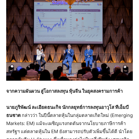
จากความผันผวน สู่โอกาสลงทุน หุ้นจีน ในยุคสงครามการค้า
นายภูริพัฒน์ ละเอียดธนะกิจ นักกลยุทธ์การลงทุนอาวุโส ทีเอ็มบี
ธนชาต
กล่าวว่า ในปีนี้ตลาดหุ้นในกลุ่มตลาดเกิดใหม่ (Emerging
Markets: EM) แม้จะเผชิญแรงกดดันจากนโยบายภาษีการค้า
สหรัฐฯ แต่ตลาดหุ้นใน EM ยังสามารถปรับตัวเพิ่มขึ้นได้ดี นำโดย