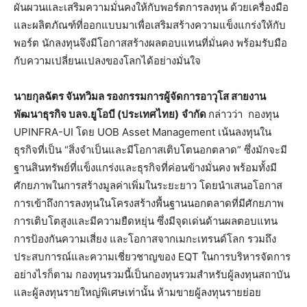
ผันผวนและเสริมความมั่นคงให้กับพอร์ตการลงทุน ด้วยเครื่องมือ
และผลิตภัณฑ์ที่ออกแบบมาเพื่อเสริมสร้างความแข็งแกร่งให้กับ
พอร์ต นักลงทุนจึงมีโอกาสสร้างผลตอบแทนที่มั่นคง พร้อมรับมือ
กับความเปลี่ยนแปลงของโลกได้อย่างมั่นใจ
นายกุลฉัตร จันทวิมล รองกรรมการผู้จัดการอาวุโส สายงาน
พัฒนาธุรกิจ บลจ.ยูโอบี (ประเทศไทย)
จำกัด
กล่าวว่า กองทุน
UPINFRA-UI โดย UOB Asset Management เน้นลงทุนใน
ธุรกิจที่เป็น “สิ่งจำเป็นและมีโอกาสเติบโตนอกตลาด” ซึ่งมักจะมี
ฐานสินทรัพย์ที่แข็งแกร่งและธุรกิจที่ค่อนข้างมั่นคง พร้อมทั้งมี
ศักยภาพในการสร้างมูลค่าเพิ่มในระยะยาว โดยนำเสนอโอกาส
การเข้าถึงการลงทุนในโครงสร้างพื้นฐานนอกตลาดที่มีศักยภาพ
การเติบโตสูงและมีความยืดหยุ่น ซึ่งมีจุดเด่นด้านผลตอบแทน
การป้องกันความเสี่ยง และโอกาสจากเมกะเทรนด์โลก รวมถึง
ประสบการณ์และความเชี่ยวชาญของ EQT ในการบริหารจัดการ
อย่างไรก็ตาม กองทุนรวมนี้เป็นกองทุนรวมสำหรับผู้ลงทุนสถาบัน
และผู้ลงทุนรายใหญ่พิเศษเท่านั้น ห้ามขายผู้ลงทุนรายย่อย