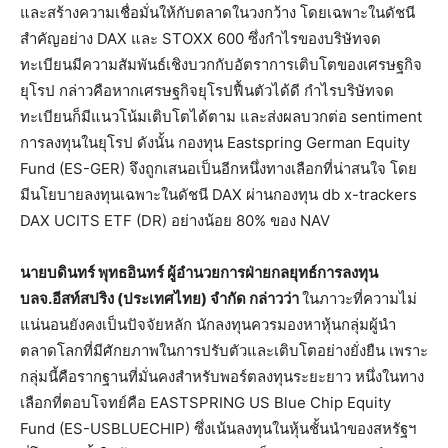
และสร้างความเชื่อมั่นให้กับตลาดในวงกว้าง โดยเฉพาะในดัชนี
สำคัญอย่าง DAX และ STOXX 600 ซึ่งกำไรของบริษัทจด
ทะเบียนมีความสัมพันธ์เชิงบวกกับอัตราการเติบโตของเศรษฐกิจ
ยุโรป กล่าวคือหากเศรษฐกิจยุโรปฟื้นตัวได้ดี กำไรบริษัทจด
ทะเบียนก็มีแนวโน้มเติบโตได้ตาม และส่งผลบวกต่อ sentiment
การลงทุนในยุโรป ดังนั้น กองทุน Eastspring German Equity
Fund (ES-GER) จึงถูกเสนอเป็นอีกหนึ่งทางเลือกที่น่าสนใจ โดย
มีนโยบายลงทุนเฉพาะในดัชนี DAX ผ่านกองทุน db x-trackers
DAX UCITS ETF (DR) อย่างน้อย 80% ของ NAV
นายบดินทร์ พุทธอินทร์ ผู้อำนวยการฝ่ายกลยุทธ์การลงทุน
บลจ.อีสท์สปริง (ประเทศไทย) จำกัด กล่าวว่า
ในภาวะที่ความไม่
แน่นอนยังคงเป็นปัจจัยหลัก นักลงทุนควรมองหาหุ้นกลุ่มผู้นำ
ตลาดโลกที่มีศักยภาพในการปรับตัวและเติบโตอย่างยั่งยืน เพราะ
กลุ่มนี้คือรากฐานที่มั่นคงสำหรับพอร์ตลงทุนระยะยาว หนึ่งในทาง
เลือกที่ตอบโจทย์คือ EASTSPRING US Blue Chip Equity
Fund (ES-USBLUECHIP) ซึ่งเน้นลงทุนในหุ้นชั้นนำของสหรัฐฯ