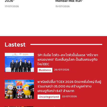
2026”
Member Milk Run”
17/07/2026
15/07/2026
Lastest
SPI จับมือ โตคิว-สห โตคิวปั้นโมเดล “ศรีราชา
แห่งอนาคต” รับคลื่นทุนโลก-ปั้นฮับเศรษฐกิจ
ใหม่ EEC
26/07/2026
Business
พาณิชย์ปลื้ม! TCEX 2026 ปิดฉากยิ่งใหญ่ ดึงผู้
ร่วมงานกว่า 35,000 คน สร้างมูลค่าทาง
เศรษฐกิจกว่า 647 ล้านบาท
22/07/2026
Uncategorized