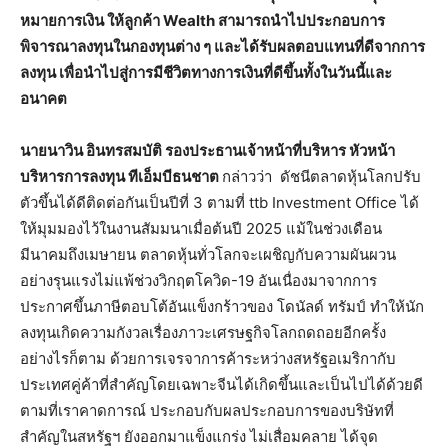
หมายการเงิน ให้ลูกค้า Wealth สามารถนำไปประกอบการ
พิจารณาลงทุนในกองทุนต่าง ๆ และได้รับผลตอบแทนที่ดีจากการ
ลงทุน เพื่อนำไปสู่การมีชีวิตทางการเงินที่ดีขึ้นทั้งในวันนี้และ
อนาคต
นายนาวิน อินทรสมบัติ รองประธานเจ้าหน้าที่บริหาร หัวหน้า
บริหารการลงทุน ทีเอ็มบีธนชาต
กล่าวว่า ดัชนีตลาดหุ้นโลกปรับ
ตัวขึ้นได้ดีติดต่อกันเป็นปีที่ 3 ตามที่ ttb Investment Office ได้
ให้มุมมองไว้ในงานสัมมนาเมื่อต้นปี 2025 แม้ในช่วงเดือน
มีนาคมถึงเมษายน ตลาดหุ้นทั่วโลกจะเผชิญกับความผันผวน
อย่างรุนแรงไม่แพ้ช่วงวิกฤตโควิด-19 อันเนื่องมาจากการ
ประกาศขึ้นภาษีตอบโต้อันแข็งกร้าวของ โดนัลด์ ทรัมป์ ทำให้นัก
ลงทุนเกิดความกังวลเรื่องภาวะเศรษฐกิจโลกถดถอยอีกครั้ง
อย่างไรก็ตาม ด้วยการเจรจาการค้าระหว่างสหรัฐอเมริกากับ
ประเทศคู่ค้าที่สำคัญโดยเฉพาะจีนได้เกิดขึ้นและเป็นไปได้ด้วยดี
ตามที่เราคาดการณ์ ประกอบกับผลประกอบการของบริษัทที่
สำคัญในสหรัฐฯ ยังออกมาแข็งแกร่ง ไม่เสื่อมคลาย ได้จุด