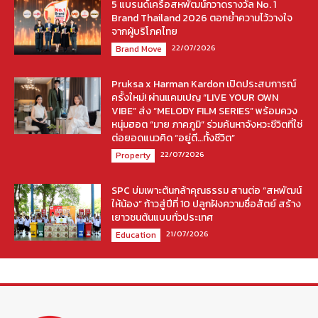
5 แบรนด์เครือสหพัฒน์กวาดรางวัล No. 1
Brand Thailand 2026 ตอกย้ำความไว้วางใจ
จากผู้บริโภคไทย
22/07/2026
Brand Move
Pruksa x Harman Kardon เปิดประสบการณ์
ครั้งใหม่! ผ่านแคมเปญ “LIVE YOUR OWN
VIBE” ส่ง “MELODY FILM SERIES” พร้อมควง
หนุ่มฮอต “มาย ภาคภูมิ” ร่วมค้นหาจังหวะชีวิตที่ใช่
ต่อยอดแนวคิด “อยู่ดี…ทั้งชีวิต”
22/07/2026
Property
SPC บ่มเพาะต้นกล้าคุณธรรม สานต่อ “สหพัฒน์
ให้น้อง” ก้าวสู่ปีที่ 10 ปลูกฝังความซื่อสัตย์ สร้าง
เยาวชนต้นแบบทั่วประเทศ
21/07/2026
Education