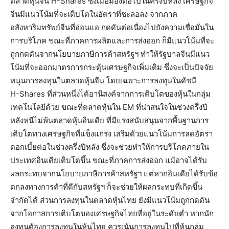
ตลาดหุ้นจีน H-Shares ซึ่งเมื่อมองต่อไปในครึ่งปีหลัง เศรษฐกิจ
จีนมีแนวโน้มที่จะเติบโตในอัตราที่ชะลอลง จากภาค
อสังหาริมทรัพย์จีนที่อ่อนแอ กดดันต่อเนื่องไปยังความเชื่อมั่นใน
การบริโภค ขณะที่ภาคการผลิตและการส่งออก ก็มีแนวโน้มที่จะ
ถูกกดดันจากนโยบายภาษีการค้าสหรัฐฯ ทำให้รัฐบาลจีนมีแนว
โน้มที่จะออกมาตรการกระตุ้นเศรษฐกิจเพิ่มเติม ซึ่งจะเป็นปัจจัย
หนุนการลงทุนในตลาดหุ้นจีน โดยเฉพาะการลงทุนในดัชนี
H-Shares ที่ส่วนหนึ่งได้อานิสงค์จากการเติบโตของหุ้นในกลุ่ม
เทคโนโลยีด้วย ขณะที่ตลาดหุ้นใน EM ที่น่าสนใจในช่วงครึ่งปี
หลังหนีไม่พ้นตลาดหุ้นอินเดีย ที่มีแรงสนับสนุนจากพื้นฐานการ
เติบโตทางเศรษฐกิจที่แข็งแกร่ง เสริมด้วยแนวโน้มการลดอัตรา
ดอกเบี้ยต่อในช่วงครึ่งปีหลัง ซึ่งจะช่วยทำให้การบริโภคภายใน
ประเทศอินเดียเติบโตขึ้น ขณะที่ภาคการส่งออก แม้อาจได้รับ
ผลกระทบจากนโยบายภาษีการค้าสหรัฐฯ แต่หากอินเดียได้รับข้อ
ตกลงทางการค้าที่ดีกับสหรัฐฯ ก็จะช่วยให้ผลกระทบที่เกิดขึ้น
จำกัดได้ ส่วนการลงทุนในตลาดหุ้นไทย ยังมีแนวโน้มถูกกดดัน
จากโอกาสการเติบโตของเศรษฐกิจไทยที่อยู่ในระดับต่ำ หากนัก
ลงทุนต้องการลงทุนในหุ้นไทย ควรเน้นการลงทุนไปที่หุ้นกลุ่ม