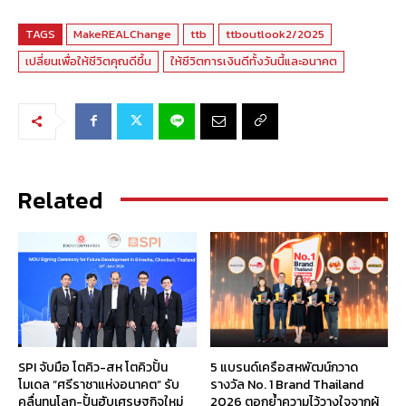
TAGS
MakeREALChange
ttb
ttboutlook2/2025
เปลี่ยนเพื่อให้ชีวิตคุณดีขึ้น
ให้ชีวิตการเงินดีทั้งวันนี้และอนาคต
Related
SPI จับมือ โตคิว-สห โตคิวปั้น
5 แบรนด์เครือสหพัฒน์กวาด
โมเดล “ศรีราชาแห่งอนาคต” รับ
รางวัล No. 1 Brand Thailand
คลื่นทุนโลก-ปั้นฮับเศรษฐกิจใหม่
2026 ตอกย้ำความไว้วางใจจากผู้