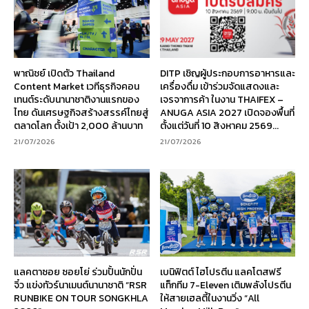
พาณิชย์ เปิดตัว Thailand
DITP เชิญผู้ประกอบการอาหารและ
Content Market เวทีธุรกิจคอน
เครื่องดื่ม เข้าร่วมจัดแสดงและ
เทนต์ระดับนานาชาติงานแรกของ
เจรจาการค้า ในงาน THAIFEX –
ไทย ดันเศรษฐกิจสร้างสรรค์ไทยสู่
ANUGA ASIA 2027 เปิดจองพื้นที่
ตลาดโลก ตั้งเป้า 2,000 ล้านบาท
ตั้งแต่วันที่ 10 สิงหาคม 2569...
21/07/2026
21/07/2026
แลคตาซอย ซอยโย่ ร่วมปั้นนักปั่น
เบนิฟิตต์ ไฮโปรตีน แลคโตสฟรี
จิ๋ว แข่งทัวร์นาเมนต์นานาชาติ “RSR
แท็กทีม 7-Eleven เติมพลังโปรตีน
RUNBIKE ON TOUR SONGKHLA
ให้สายเฮลตี้ในงานวิ่ง “All