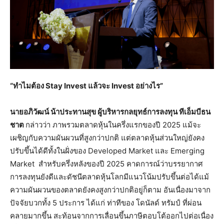
“ทำไมต้อง
Stay Invest แล้วจะ Invest อย่างไร”
นายอภิวัฒน์ น้าประทานสุข ผู้บริหารกลยุทธ์การลงทุน ทีเอ็มบีธน
ชาต
กล่าวว่า ภาพรวมตลาดหุ้นในครึ่งแรกของปี 2025 แม้จะ
เผชิญกับความผันผวนที่สูงกว่าปกติ แต่ตลาดหุ้นส่วนใหญ่ยังคง
ปรับขึ้นได้ดีทั้งในฝั่งของ Developed Market และ Emerging
Market สำหรับครึ่งหลังของปี 2025 คาดการณ์ว่าบรรยากาศ
การลงทุนยังดีและดัชนีตลาดหุ้นโลกมีแนวโน้มปรับขึ้นต่อได้แม้
ความผันผวนของตลาดยังคงสูงกว่าปกติอยู่ก็ตาม อันเนื่องมาจาก
ปัจจัยบวกทั้ง 5 ประการ ได้แก่ ท่าทีของ โดนัลด์ ทรัมป์ ที่ผ่อน
คลายมากขึ้น สะท้อนจากการเลื่อนขึ้นภาษีตอบโต้ออกไปต่อเนื่อง