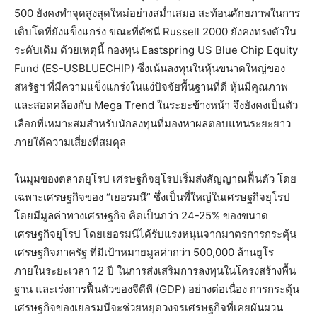
500 ยังคงทำจุดสูงสุดใหม่อย่างสม่ำเสมอ สะท้อนศักยภาพในการ
เติบโตที่ยังแข็งแกร่ง ขณะที่ดัชนี Russell 2000 ยังคงทรงตัวใน
ระดับเดิม ด้วยเหตุนี้ กองทุน Eastspring US Blue Chip Equity
Fund (ES-USBLUECHIP) ซึ่งเน้นลงทุนในหุ้นขนาดใหญ่ของ
สหรัฐฯ ที่มีความแข็งแกร่งในแง่ปัจจัยพื้นฐานที่ดี หุ้นมีคุณภาพ
และสอดคล้องกับ Mega Trend ในระยะข้างหน้า จึงยังคงเป็นตัว
เลือกที่เหมาะสมสำหรับนักลงทุนที่มองหาผลตอบแทนระยะยาว
ภายใต้ความเสี่ยงที่สมดุล
ในมุมของตลาดยุโรป เศรษฐกิจยุโรปเริ่มส่งสัญญาณฟื้นตัว โดย
เฉพาะเศรษฐกิจของ “เยอรมนี” ซึ่งเป็นพี่ใหญ่ในเศรษฐกิจยุโรป
โดยมีมูลค่าทางเศรษฐกิจ คิดเป็นกว่า 24-25% ของขนาด
เศรษฐกิจยุโรป โดยเยอรมนีได้รับแรงหนุนจากมาตรการกระตุ้น
เศรษฐกิจภาครัฐ ที่มีเป้าหมายมูลค่ากว่า 500,000 ล้านยูโร
ภายในระยะเวลา 12 ปี ในการส่งเสริมการลงทุนในโครงสร้างพื้น
ฐาน และเร่งการฟื้นตัวของจีดีพี (GDP) อย่างต่อเนื่อง การกระตุ้น
เศรษฐกิจของเยอรมนีจะช่วยหยุดวงจรเศรษฐกิจที่เคยผันผวน