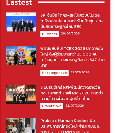
Lastest
SPI จับมือ โตคิว-สห โตคิวปั้นโมเดล
“ศรีราชาแห่งอนาคต” รับคลื่นทุนโลก-
ปั้นฮับเศรษฐกิจใหม่ EEC
26/07/2026
Business
พาณิชย์ปลื้ม! TCEX 2026 ปิดฉากยิ่ง
ใหญ่ ดึงผู้ร่วมงานกว่า 35,000 คน
สร้างมูลค่าทางเศรษฐกิจกว่า 647 ล้าน
บาท
22/07/2026
Uncategorized
5 แบรนด์เครือสหพัฒน์กวาดรางวัล
No. 1 Brand Thailand 2026 ตอกย้ำ
ความไว้วางใจจากผู้บริโภคไทย
22/07/2026
Brand Move
Pruksa x Harman Kardon เปิด
ประสบการณ์ครั้งใหม่! ผ่านแคมเปญ
“LIVE YOUR OWN VIBE” ส่ง