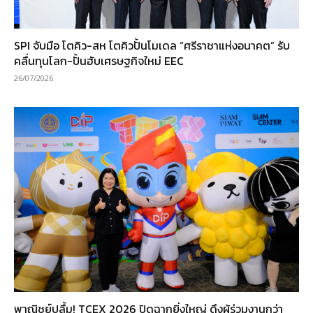
SPI จับมือ โตคิว-สห โตคิวปั้นโมเดล “ศรีราชาแห่งอนาคต” รับ
คลื่นทุนโลก-ปั้นฮับเศรษฐกิจใหม่ EEC
26/07/2026
พาณิชย์ปลื้ม! TCEX 2026 ปิดฉากยิ่งใหญ่ ดึงผู้ร่วมงานกว่า