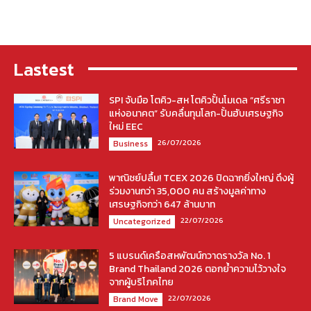
Lastest
SPI จับมือ โตคิว-สห โตคิวปั้นโมเดล “ศรีราชา
แห่งอนาคต” รับคลื่นทุนโลก-ปั้นฮับเศรษฐกิจ
ใหม่ EEC
26/07/2026
Business
พาณิชย์ปลื้ม! TCEX 2026 ปิดฉากยิ่งใหญ่ ดึงผู้
ร่วมงานกว่า 35,000 คน สร้างมูลค่าทาง
เศรษฐกิจกว่า 647 ล้านบาท
22/07/2026
Uncategorized
5 แบรนด์เครือสหพัฒน์กวาดรางวัล No. 1
Brand Thailand 2026 ตอกย้ำความไว้วางใจ
จากผู้บริโภคไทย
22/07/2026
Brand Move