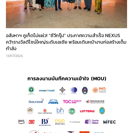
อสังหาฯ ภูเก็ตไม่แผ่ว! “ซีวีกรุ๊ป” ประกาศความสำเร็จ NEXUS
คว้ารางวัลดีไซน์ใหญ่ระดับเอเชีย พร้อมเดินหน้างานก่อสร้างเต็ม
กำลัง
13/07/2026