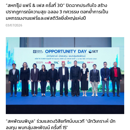
“สหกรุ๊ป แฟร์ & เฟส ครั้งที่ 30” ปิดฉากประทับใจ สร้าง
ปรากฏการณ์ความสุข ฉลอง 3 ทศวรรษ ตอกย้ำการเป็น
มหกรรมงานแฟร์และเฟสติวัลยิ่งใหญ่แห่งปี
03/07/2026
“สหพัฒนพิบูล” ร่วมแสดงวิสัยทัศน์บนเวที “นักวิเคราะห์ นัก
ลงทุน พบกลุ่มสหพัฒน์ ครั้งที่ 15”