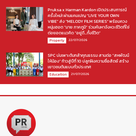
Pruksa x Harman Kardon เปิดประสบการณ์
ครั้งใหม่! ผ่านแคมเปญ “LIVE YOUR OWN
VIBE” ส่ง “MELODY FILM SERIES” พร้อมควง
หนุ่มฮอต “มาย ภาคภูมิ” ร่วมค้นหาจังหวะชีวิตที่ใช่
ต่อยอดแนวคิด “อยู่ดี…ทั้งชีวิต”
22/07/2026
Property
SPC บ่มเพาะต้นกล้าคุณธรรม สานต่อ “สหพัฒน์
ให้น้อง” ก้าวสู่ปีที่ 10 ปลูกฝังความซื่อสัตย์ สร้าง
เยาวชนต้นแบบทั่วประเทศ
21/07/2026
Education