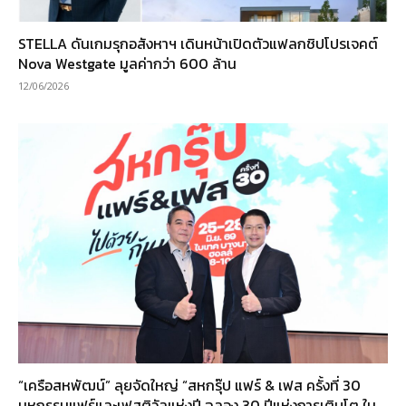
STELLA ดันเกมรุกอสังหาฯ เดินหน้าเปิดตัวแฟลกชิปโปรเจคต์
Nova Westgate มูลค่ากว่า 600 ล้าน
12/06/2026
“เครือสหพัฒน์” ลุยจัดใหญ่ “สหกรุ๊ป แฟร์ & เฟส ครั้งที่ 30
มหกรรมแฟร์และเฟสติวัลแห่งปี ฉลอง 30 ปีแห่งการเติบโต ใน