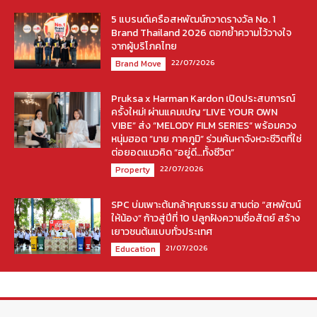
5 แบรนด์เครือสหพัฒน์กวาดรางวัล No. 1
Brand Thailand 2026 ตอกย้ำความไว้วางใจ
จากผู้บริโภคไทย
22/07/2026
Brand Move
Pruksa x Harman Kardon เปิดประสบการณ์
ครั้งใหม่! ผ่านแคมเปญ “LIVE YOUR OWN
VIBE” ส่ง “MELODY FILM SERIES” พร้อมควง
หนุ่มฮอต “มาย ภาคภูมิ” ร่วมค้นหาจังหวะชีวิตที่ใช่
ต่อยอดแนวคิด “อยู่ดี…ทั้งชีวิต”
22/07/2026
Property
SPC บ่มเพาะต้นกล้าคุณธรรม สานต่อ “สหพัฒน์
ให้น้อง” ก้าวสู่ปีที่ 10 ปลูกฝังความซื่อสัตย์ สร้าง
เยาวชนต้นแบบทั่วประเทศ
21/07/2026
Education