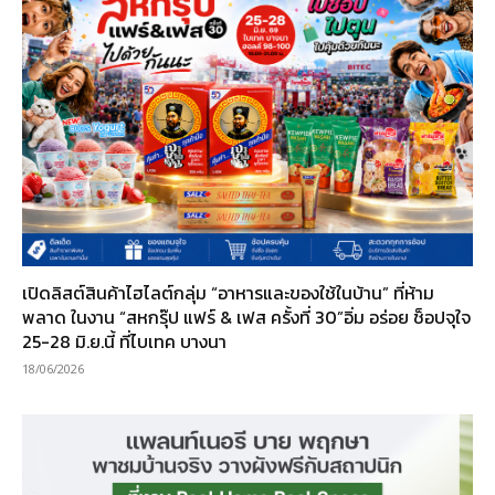
เปิดลิสต์สินค้าไฮไลต์กลุ่ม “อาหารและของใช้ในบ้าน” ที่ห้าม
พลาด ในงาน “สหกรุ๊ป แฟร์ & เฟส ครั้งที่ 30”อิ่ม อร่อย ช็อปจุใจ
25-28 มิ.ย.นี้ ที่ไบเทค บางนา
18/06/2026