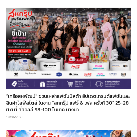
“เครือสหพัฒน์” ชวนเหล่าแฟชั่นนิสต้า อัปเดตเทรนด์แฟชั่นและ
สินค้าไลฟ์สไตล์ ในงาน “สหกรุ๊ป แฟร์ & เฟส ครั้งที่ 30” 25-28
มิ.ย.นี้ ที่ฮอลล์ 98-100 ไบเทค บางนา
19/06/2026