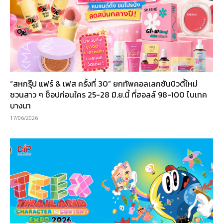
“สหกรุ๊ป แฟร์ & เฟส ครั้งที่ 30” ยกทัพคอลเลกชันบิวตี้ใหม่
ชวนสาว ๆ ช็อปก่อนใคร 25-28 มิ.ย.นี้ ที่ฮอลล์ 98-100 ไบเทค
บางนา
17/06/2026