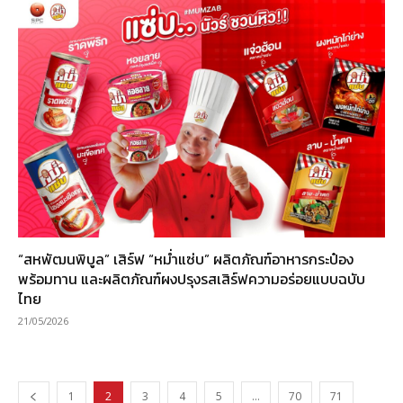
“สหพัฒนพิบูล” เสิร์ฟ “หม่ำแซ่บ” ผลิตภัณฑ์อาหารกระป๋อง
พร้อมทาน และผลิตภัณฑ์ผงปรุงรสเสิร์ฟความอร่อยแบบฉบับ
ไทย
21/05/2026
1
2
3
4
5
…
70
71