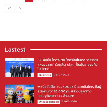
72
Lastest
SPI จับมือ โตคิว-สห โตคิวปั้นโมเดล “ศรีราชา
แห่งอนาคต” รับคลื่นทุนโลก-ปั้นฮับเศรษฐกิจ
ใหม่ EEC
26/07/2026
Business
พาณิชย์ปลื้ม! TCEX 2026 ปิดฉากยิ่งใหญ่ ดึงผู้
ร่วมงานกว่า 35,000 คน สร้างมูลค่าทาง
เศรษฐกิจกว่า 647 ล้านบาท
22/07/2026
Uncategorized