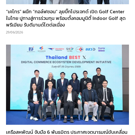
“เคโทร” ผนึก “กอล์ฟซอน” ลุยบิ๊กโปรเจกต์ เปิด Golf Center
ในไทย ปูทางสู่การร่วมทุน พร้อมตั้งคอมมูนิตี้ Indoor Golf สุด
พรีเมียม รับดีมานด์โตต่อเนื่อง
29/06/2026
เครือสหพัฒน์ จับมือ 6 พันธมิตร ประกาศเจตนารมณ์ขับเคลื่อน