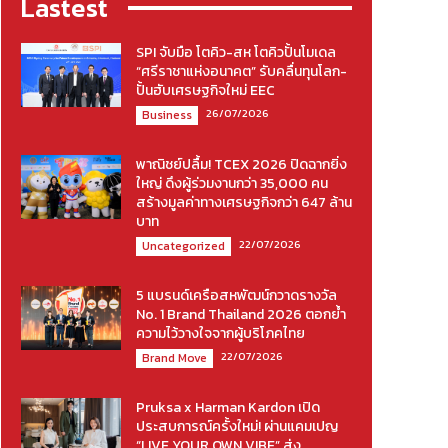
Lastest
SPI จับมือ โตคิว-สห โตคิวปั้นโมเดล
“ศรีราชาแห่งอนาคต” รับคลื่นทุนโลก-
ปั้นฮับเศรษฐกิจใหม่ EEC
26/07/2026
Business
พาณิชย์ปลื้ม! TCEX 2026 ปิดฉากยิ่ง
ใหญ่ ดึงผู้ร่วมงานกว่า 35,000 คน
สร้างมูลค่าทางเศรษฐกิจกว่า 647 ล้าน
บาท
22/07/2026
Uncategorized
5 แบรนด์เครือสหพัฒน์กวาดรางวัล
No. 1 Brand Thailand 2026 ตอกย้ำ
ความไว้วางใจจากผู้บริโภคไทย
22/07/2026
Brand Move
Pruksa x Harman Kardon เปิด
ประสบการณ์ครั้งใหม่! ผ่านแคมเปญ
“LIVE YOUR OWN VIBE” ส่ง