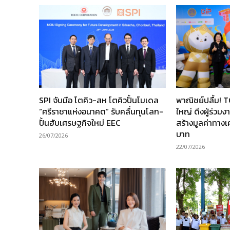
SPI จับมือ โตคิว-สห โตคิวปั้นโมเดล
พาณิชย์ปลื้ม! 
“ศรีราชาแห่งอนาคต” รับคลื่นทุนโลก-
ใหญ่ ดึงผู้ร่วม
ปั้นฮับเศรษฐกิจใหม่ EEC
สร้างมูลค่าทาง
บาท
26/07/2026
22/07/2026