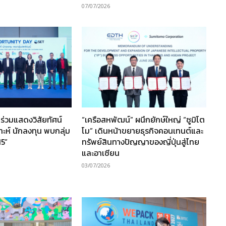
07/07/2026
ร่วมแสดงวิสัยทัศน์
“เครือสหพัฒน์” ผนึกยักษ์ใหญ่ “ซูมิโต
ราะห์ นักลงทุน พบกลุ่ม
โม” เดินหน้าขยายธุรกิจคอนเทนต์และ
15”
ทรัพย์สินทางปัญญาของญี่ปุ่นสู่ไทย
และอาเซียน
03/07/2026