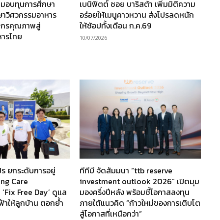
 มอบทุนการศึกษา
เบนิฟิตต์ ซอย บาริสต้า เพิ่มมิติความ
กษาวิศวกรรมอาหาร
อร่อยให้เมนูคาวหวาน ส่งโปรลดหนัก
ากรคุณภาพสู่
ให้ช้อปทั้งเดือน ก.ค.69
หารไทย
10/07/2026
ร ยกระดับการอยู่
ทีทีบี จัดสัมมนา “ttb reserve
ving Care
investment outlook 2026” เปิดมุม
 ‘Fix Free Day’ ดูแล
มองครึ่งปีหลัง พร้อมชี้โอกาสลงทุน
ฟ้าให้ลูกบ้าน ตอกย้ำ
ภายใต้แนวคิด “ก้าวใหม่ของการเติบโต
สู่โอกาสที่เหนือกว่า”