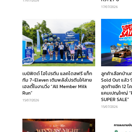
17/07/2026
17/07/2026
เบนิฟิตต์ ไฮโปรตีน แลคโตสฟรี แท็ก
ลูกค้าเลือกบ้
ทีม 7-Eleven เติมพลังโปรตีนให้สาย
Sold Out แล้ว 9
เฮลตี้ในงานวิ่ง “All Member Milk
สุดท้ายอีก 12 
Run”
แคมเปญใหญ่ 
SUPER SALE”
15/07/2026
15/07/2026