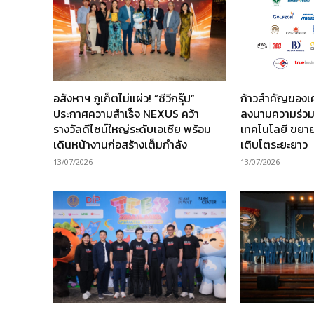
อสังหาฯ ภูเก็ตไม่แผ่ว! “ซีวีกรุ๊ป”
ก้าวสำคัญของเ
ประกาศความสำเร็จ NEXUS คว้า
ลงนามความร่วม
รางวัลดีไซน์ใหญ่ระดับเอเชีย พร้อม
เทคโนโลยี ขยาย
เดินหน้างานก่อสร้างเต็มกำลัง
เติบโตระยะยาว
13/07/2026
13/07/2026