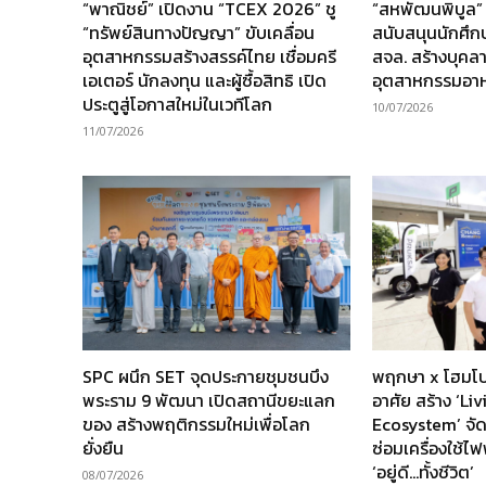
“พาณิชย์” เปิดงาน “TCEX 2026” ชู
“สหพัฒนพิบูล”
“ทรัพย์สินทางปัญญา” ขับเคลื่อน
สนับสนุนนักศึ
อุตสาหกรรมสร้างสรรค์ไทย เชื่อมครี
สจล. สร้างบุคล
เอเตอร์ นักลงทุน และผู้ซื้อสิทธิ เปิด
อุตสาหกรรมอา
ประตูสู่โอกาสใหม่ในเวทีโลก
10/07/2026
11/07/2026
SPC ผนึก SET จุดประกายชุมชนบึง
พฤกษา x โฮมโป
พระราม 9 พัฒนา เปิดสถานีขยะแลก
อาศัย สร้าง ‘Li
ของ สร้างพฤติกรรมใหม่เพื่อโลก
Ecosystem’ จัด
ยั่งยืน
ซ่อมเครื่องใช้ไฟ
‘อยู่ดี…ทั้งชีวิต’
08/07/2026