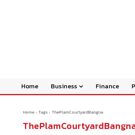
Home
Business
Finance
Home
Tags
ThePlamCourtyardBangna
ThePlamCourtyardBangn