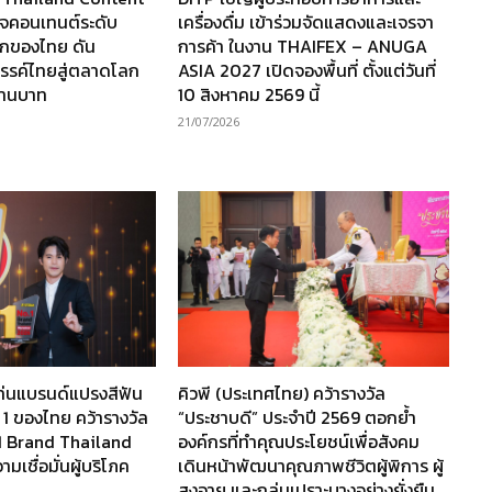
กิจคอนเทนต์ระดับ
เครื่องดื่ม เข้าร่วมจัดแสดงและเจรจา
กของไทย ดัน
การค้า ในงาน THAIFEX – ANUGA
รรค์ไทยสู่ตลาดโลก
ASIA 2027 เปิดจองพื้นที่ ตั้งแต่วันที่
ล้านบาท
10 สิงหาคม 2569 นี้
21/07/2026
ท่นแบรนด์แปรงสีฟัน
คิวพี (ประเทศไทย) คว้ารางวัล
 1 ของไทย คว้ารางวัล
“ประชาบดี” ประจำปี 2569 ตอกย้ำ
1 Brand Thailand
องค์กรที่ทำคุณประโยชน์เพื่อสังคม
เชื่อมั่นผู้บริโภค
เดินหน้าพัฒนาคุณภาพชีวิตผู้พิการ ผู้
สูงอายุ และกลุ่มเปราะบางอย่างยั่งยืน