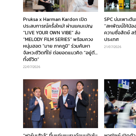
Pruksa x Harman Kardon เปิด
SPC บ่มเพาะต้
ประสบการณ์ครั้งใหม่! ผ่านแคมเปญ
“สหพัฒน์ให้น้อง” 
“LIVE YOUR OWN VIBE” ส่ง
ความซื่อสัตย์ ส
“MELODY FILM SERIES” พร้อมควง
ประเทศ
หนุ่มฮอต “มาย ภาคภูมิ” ร่วมค้นหา
21/07/2026
จังหวะชีวิตที่ใช่ ต่อยอดแนวคิด “อยู่ดี…
ทั้งชีวิต”
22/07/2026
“ฟาร์มเฮ้าส์” ขึ้นแท่นแบรนด์ขนมปังใน
พาณิชย์ เปิดตั