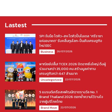
Lastest
SPI จับมือ โตคิว-สห โตคิวปั้นโมเดล “ศรีราชา
แห่งอนาคต” รับคลื่นทุนโลก-ปั้นฮับเศรษฐกิจ
ใหม่ EEC
26/07/2026
Business
พาณิชย์ปลื้ม! TCEX 2026 ปิดฉากยิ่งใหญ่ ดึงผู้
ร่วมงานกว่า 35,000 คน สร้างมูลค่าทาง
เศรษฐกิจกว่า 647 ล้านบาท
22/07/2026
Uncategorized
5 แบรนด์เครือสหพัฒน์กวาดรางวัล No. 1
Brand Thailand 2026 ตอกย้ำความไว้วางใจ
จากผู้บริโภคไทย
22/07/2026
Brand Move