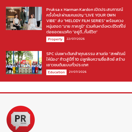
Pruksa x Harman Kardon เปิดประสบการณ์
ครั้งใหม่! ผ่านแคมเปญ “LIVE YOUR OWN
VIBE” ส่ง “MELODY FILM SERIES” พร้อมควง
หนุ่มฮอต “มาย ภาคภูมิ” ร่วมค้นหาจังหวะชีวิตที่ใช่
ต่อยอดแนวคิด “อยู่ดี…ทั้งชีวิต”
22/07/2026
Property
SPC บ่มเพาะต้นกล้าคุณธรรม สานต่อ “สหพัฒน์
ให้น้อง” ก้าวสู่ปีที่ 10 ปลูกฝังความซื่อสัตย์ สร้าง
เยาวชนต้นแบบทั่วประเทศ
21/07/2026
Education