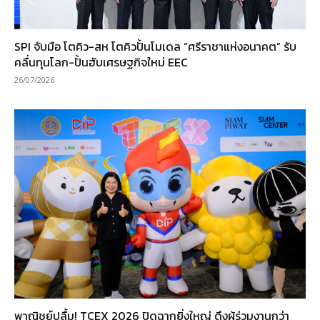
SPI จับมือ โตคิว-สห โตคิวปั้นโมเดล “ศรีราชาแห่งอนาคต” รับ
คลื่นทุนโลก-ปั้นฮับเศรษฐกิจใหม่ EEC
26/07/2026
พาณิชย์ปลื้ม! TCEX 2026 ปิดฉากยิ่งใหญ่ ดึงผู้ร่วมงานกว่า