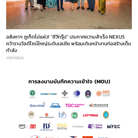
อสังหาฯ ภูเก็ตไม่แผ่ว! “ซีวีกรุ๊ป” ประกาศความสำเร็จ NEXUS
คว้ารางวัลดีไซน์ใหญ่ระดับเอเชีย พร้อมเดินหน้างานก่อสร้างเต็ม
กำลัง
13/07/2026