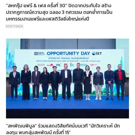
“สหกรุ๊ป แฟร์ & เฟส ครั้งที่ 30” ปิดฉากประทับใจ สร้าง
ปรากฏการณ์ความสุข ฉลอง 3 ทศวรรษ ตอกย้ำการเป็น
มหกรรมงานแฟร์และเฟสติวัลยิ่งใหญ่แห่งปี
03/07/2026
“สหพัฒนพิบูล” ร่วมแสดงวิสัยทัศน์บนเวที “นักวิเคราะห์ นัก
ลงทุน พบกลุ่มสหพัฒน์ ครั้งที่ 15”