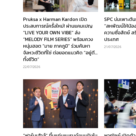
Pruksa x Harman Kardon เปิด
SPC บ่มเพาะต้
ประสบการณ์ครั้งใหม่! ผ่านแคมเปญ
“สหพัฒน์ให้น้อง” 
“LIVE YOUR OWN VIBE” ส่ง
ความซื่อสัตย์ ส
“MELODY FILM SERIES” พร้อมควง
ประเทศ
หนุ่มฮอต “มาย ภาคภูมิ” ร่วมค้นหา
21/07/2026
จังหวะชีวิตที่ใช่ ต่อยอดแนวคิด “อยู่ดี…
ทั้งชีวิต”
22/07/2026
“ฟาร์มเฮ้าส์” ขึ้นแท่นแบรนด์ขนมปังใน
พาณิชย์ เปิดตั