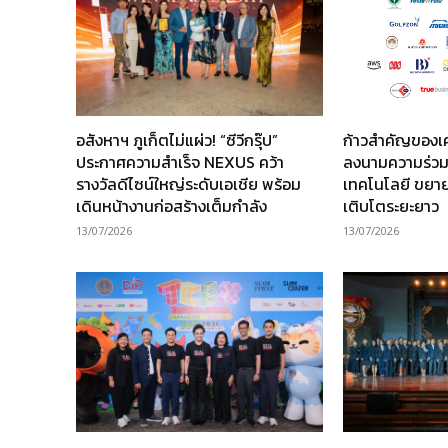
อสังหาฯ ภูเก็ตไม่แผ่ว! “ซีวีกรุ๊ป”
ก้าวสำคัญของเ
ประกาศความสำเร็จ NEXUS คว้า
ลงนามความร่วม
รางวัลดีไซน์ใหญ่ระดับเอเชีย พร้อม
เทคโนโลยี ขยาย
เดินหน้างานก่อสร้างเต็มกำลัง
เติบโตระยะยาว
13/07/2026
13/07/2026