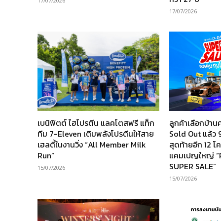
17/07/2026
17/07/2026
เบนิฟิตต์ ไฮโปรตีน แลคโตสฟรี แท็ก
ลูกค้าเลือกบ้
ทีม 7-Eleven เติมพลังโปรตีนให้สาย
Sold Out แล้ว 9
เฮลตี้ในงานวิ่ง “All Member Milk
สุดท้ายอีก 12 
Run”
แคมเปญใหญ่ 
SUPER SALE”
15/07/2026
15/07/2026