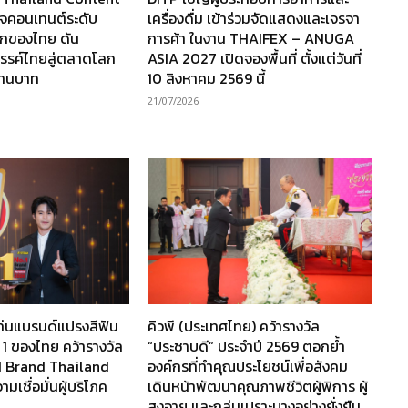
กิจคอนเทนต์ระดับ
เครื่องดื่ม เข้าร่วมจัดแสดงและเจรจา
กของไทย ดัน
การค้า ในงาน THAIFEX – ANUGA
รรค์ไทยสู่ตลาดโลก
ASIA 2027 เปิดจองพื้นที่ ตั้งแต่วันที่
ล้านบาท
10 สิงหาคม 2569 นี้
21/07/2026
ท่นแบรนด์แปรงสีฟัน
คิวพี (ประเทศไทย) คว้ารางวัล
 1 ของไทย คว้ารางวัล
“ประชาบดี” ประจำปี 2569 ตอกย้ำ
1 Brand Thailand
องค์กรที่ทำคุณประโยชน์เพื่อสังคม
เชื่อมั่นผู้บริโภค
เดินหน้าพัฒนาคุณภาพชีวิตผู้พิการ ผู้
สูงอายุ และกลุ่มเปราะบางอย่างยั่งยืน