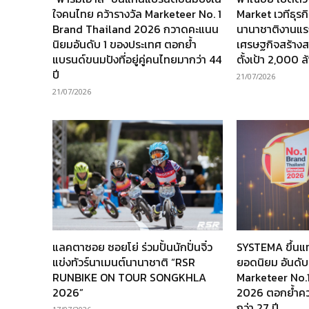
ใจคนไทย คว้ารางวัล Marketeer No. 1
Market เวทีธุร
Brand Thailand 2026 กวาดคะแนน
นานาชาติงานแร
นิยมอันดับ 1 ของประเทศ ตอกย้ำ
เศรษฐกิจสร้างส
แบรนด์ขนมปังที่อยู่คู่คนไทยมากว่า 44
ตั้งเป้า 2,000 
ปี
21/07/2026
21/07/2026
แลคตาซอย ซอยโย่ ร่วมปั้นนักปั่นจิ๋ว
SYSTEMA ขึ้นแ
แข่งทัวร์นาเมนต์นานาชาติ “RSR
ยอดนิยม อันดับ
RUNBIKE ON TOUR SONGKHLA
Marketeer No.
2026”
2026 ตอกย้ำความ
กว่า 27 ปี