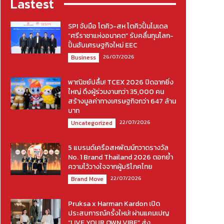
Lastest
SPI จับมือ โตคิว-สห โตคิวปั้นโมเดล
“ศรีราชาแห่งอนาคต” รับคลื่นทุนโลก-
ปั้นฮับเศรษฐกิจใหม่ EEC
26/07/2026
Business
พาณิชย์ปลื้ม! TCEX 2026 ปิดฉากยิ่ง
ใหญ่ ดึงผู้ร่วมงานกว่า 35,000 คน
สร้างมูลค่าทางเศรษฐกิจกว่า 647 ล้าน
บาท
22/07/2026
Uncategorized
5 แบรนด์เครือสหพัฒน์กวาดรางวัล
No. 1 Brand Thailand 2026 ตอกย้ำ
ความไว้วางใจจากผู้บริโภคไทย
22/07/2026
Brand Move
Pruksa x Harman Kardon เปิด
ประสบการณ์ครั้งใหม่! ผ่านแคมเปญ
“LIVE YOUR OWN VIBE” ส่ง