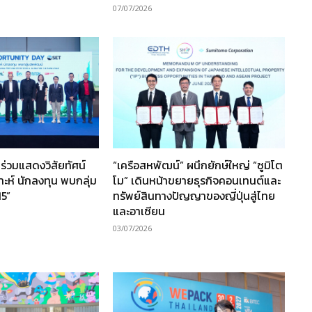
07/07/2026
ร่วมแสดงวิสัยทัศน์
“เครือสหพัฒน์” ผนึกยักษ์ใหญ่ “ซูมิโต
ราะห์ นักลงทุน พบกลุ่ม
โม” เดินหน้าขยายธุรกิจคอนเทนต์และ
15”
ทรัพย์สินทางปัญญาของญี่ปุ่นสู่ไทย
และอาเซียน
03/07/2026