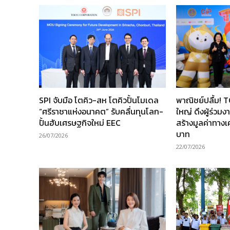
SPI จับมือ โตคิว-สห โตคิวปั้นโมเดล
พาณิชย์ปลื้ม! 
“ศรีราชาแห่งอนาคต” รับคลื่นทุนโลก-
ใหญ่ ดึงผู้ร่วม
ปั้นฮับเศรษฐกิจใหม่ EEC
สร้างมูลค่าทาง
บาท
26/07/2026
22/07/2026