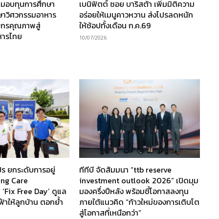
 มอบทุนการศึกษา
เบนิฟิตต์ ซอย บาริสต้า เพิ่มมิติความ
กษาวิศวกรรมอาหาร
อร่อยให้เมนูคาวหวาน ส่งโปรลดหนัก
ากรคุณภาพสู่
ให้ช้อปทั้งเดือน ก.ค.69
หารไทย
10/07/2026
ร ยกระดับการอยู่
ทีทีบี จัดสัมมนา “ttb reserve
ving Care
investment outlook 2026” เปิดมุม
 ‘Fix Free Day’ ดูแล
มองครึ่งปีหลัง พร้อมชี้โอกาสลงทุน
ฟ้าให้ลูกบ้าน ตอกย้ำ
ภายใต้แนวคิด “ก้าวใหม่ของการเติบโต
สู่โอกาสที่เหนือกว่า”