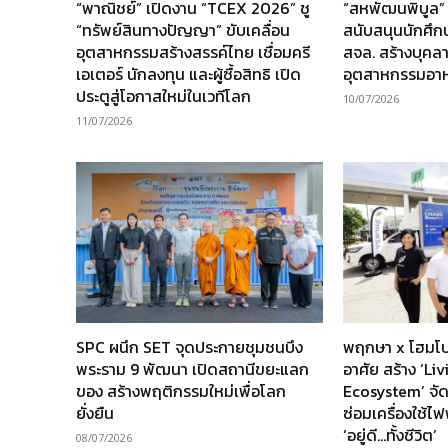
“พาณิชย์” เปิดงาน “TCEX 2026” ชู
“สหพัฒนพิบูล”
“ทรัพย์สินทางปัญญา” ขับเคลื่อน
สนับสนุนนักศึ
อุตสาหกรรมสร้างสรรค์ไทย เชื่อมครี
สจล. สร้างบุคล
เอเตอร์ นักลงทุน และผู้ซื้อสิทธิ เปิด
อุตสาหกรรมอา
ประตูสู่โอกาสใหม่ในเวทีโลก
10/07/2026
11/07/2026
SPC ผนึก SET จุดประกายชุมชนบึง
พฤกษา x โฮมโป
พระราม 9 พัฒนา เปิดสถานีขยะแลก
อาศัย สร้าง ‘Li
ของ สร้างพฤติกรรมใหม่เพื่อโลก
Ecosystem’ จัด
ยั่งยืน
ซ่อมเครื่องใช้ไฟ
‘อยู่ดี…ทั้งชีวิต’
08/07/2026