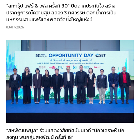
“สหกรุ๊ป แฟร์ & เฟส ครั้งที่ 30” ปิดฉากประทับใจ สร้าง
ปรากฏการณ์ความสุข ฉลอง 3 ทศวรรษ ตอกย้ำการเป็น
มหกรรมงานแฟร์และเฟสติวัลยิ่งใหญ่แห่งปี
03/07/2026
“สหพัฒนพิบูล” ร่วมแสดงวิสัยทัศน์บนเวที “นักวิเคราะห์ นัก
ลงทุน พบกลุ่มสหพัฒน์ ครั้งที่ 15”