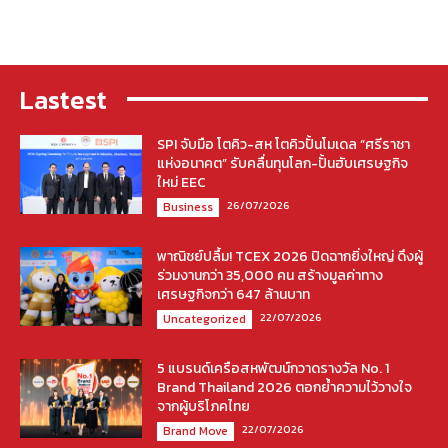
Lastest
SPI จับมือ โตคิว-สห โตคิวปั้นโมเดล “ศรีราชา
แห่งอนาคต” รับคลื่นทุนโลก-ปั้นฮับเศรษฐกิจ
ใหม่ EEC
26/07/2026
Business
พาณิชย์ปลื้ม! TCEX 2026 ปิดฉากยิ่งใหญ่ ดึงผู้
ร่วมงานกว่า 35,000 คน สร้างมูลค่าทาง
เศรษฐกิจกว่า 647 ล้านบาท
22/07/2026
Uncategorized
5 แบรนด์เครือสหพัฒน์กวาดรางวัล No. 1
Brand Thailand 2026 ตอกย้ำความไว้วางใจ
จากผู้บริโภคไทย
22/07/2026
Brand Move