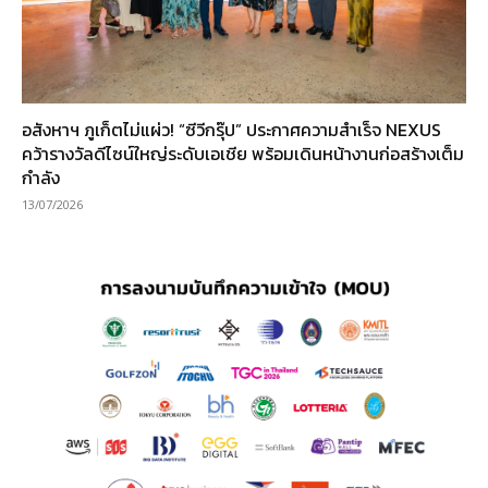
อสังหาฯ ภูเก็ตไม่แผ่ว! “ซีวีกรุ๊ป” ประกาศความสำเร็จ NEXUS
คว้ารางวัลดีไซน์ใหญ่ระดับเอเชีย พร้อมเดินหน้างานก่อสร้างเต็ม
กำลัง
13/07/2026