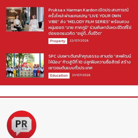
Pruksa x Harman Kardon เปิดประสบการณ์
ครั้งใหม่! ผ่านแคมเปญ “LIVE YOUR OWN
VIBE” ส่ง “MELODY FILM SERIES” พร้อมควง
หนุ่มฮอต “มาย ภาคภูมิ” ร่วมค้นหาจังหวะชีวิตที่ใช่
ต่อยอดแนวคิด “อยู่ดี…ทั้งชีวิต”
22/07/2026
Property
SPC บ่มเพาะต้นกล้าคุณธรรม สานต่อ “สหพัฒน์
ให้น้อง” ก้าวสู่ปีที่ 10 ปลูกฝังความซื่อสัตย์ สร้าง
เยาวชนต้นแบบทั่วประเทศ
21/07/2026
Education