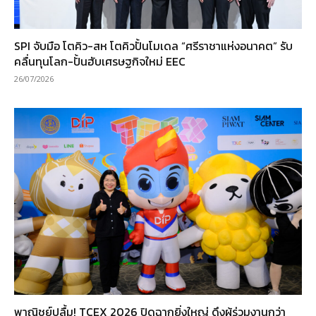
SPI จับมือ โตคิว-สห โตคิวปั้นโมเดล “ศรีราชาแห่งอนาคต” รับ
คลื่นทุนโลก-ปั้นฮับเศรษฐกิจใหม่ EEC
26/07/2026
พาณิชย์ปลื้ม! TCEX 2026 ปิดฉากยิ่งใหญ่ ดึงผู้ร่วมงานกว่า