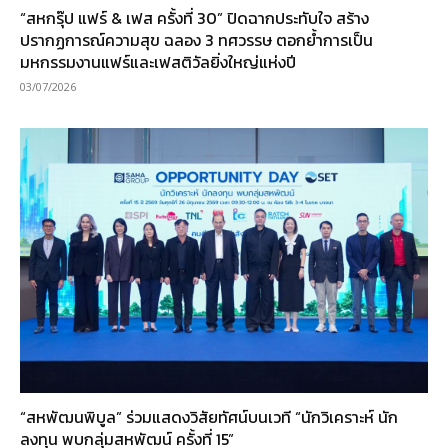
“สหกรุ๊ป แฟร์ & เฟส ครั้งที่ 30” ปิดฉากประทับใจ สร้าง
ปรากฏการณ์ความสุข ฉลอง 3 ทศวรรษ ตอกย้ำการเป็น
มหกรรมงานแฟร์และเฟสติวัลยิ่งใหญ่แห่งปี
03/07/2026
“สหพัฒนพิบูล” ร่วมแสดงวิสัยทัศน์บนเวที “นักวิเคราะห์ นัก
ลงทุน พบกลุ่มสหพัฒน์ ครั้งที่ 15”