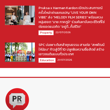
Pruksa x Harman Kardon เปิดประสบการณ์
ครั้งใหม่! ผ่านแคมเปญ “LIVE YOUR OWN
VIBE” ส่ง “MELODY FILM SERIES” พร้อมควง
หนุ่มฮอต “มาย ภาคภูมิ” ร่วมค้นหาจังหวะชีวิตที่ใช่
ต่อยอดแนวคิด “อยู่ดี…ทั้งชีวิต”
22/07/2026
Property
SPC บ่มเพาะต้นกล้าคุณธรรม สานต่อ “สหพัฒน์
ให้น้อง” ก้าวสู่ปีที่ 10 ปลูกฝังความซื่อสัตย์ สร้าง
เยาวชนต้นแบบทั่วประเทศ
21/07/2026
Education