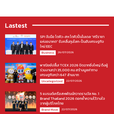
Lastest
SPI จับมือ โตคิว-สห โตคิวปั้นโมเดล “ศรีราชา
แห่งอนาคต” รับคลื่นทุนโลก-ปั้นฮับเศรษฐกิจ
ใหม่ EEC
26/07/2026
Business
พาณิชย์ปลื้ม! TCEX 2026 ปิดฉากยิ่งใหญ่ ดึงผู้
ร่วมงานกว่า 35,000 คน สร้างมูลค่าทาง
เศรษฐกิจกว่า 647 ล้านบาท
22/07/2026
Uncategorized
5 แบรนด์เครือสหพัฒน์กวาดรางวัล No. 1
Brand Thailand 2026 ตอกย้ำความไว้วางใจ
จากผู้บริโภคไทย
22/07/2026
Brand Move