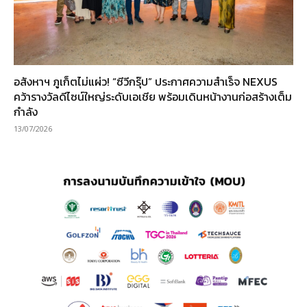
อสังหาฯ ภูเก็ตไม่แผ่ว! “ซีวีกรุ๊ป” ประกาศความสำเร็จ NEXUS
คว้ารางวัลดีไซน์ใหญ่ระดับเอเชีย พร้อมเดินหน้างานก่อสร้างเต็ม
กำลัง
13/07/2026