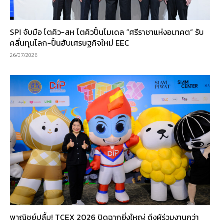
SPI จับมือ โตคิว-สห โตคิวปั้นโมเดล “ศรีราชาแห่งอนาคต” รับ
คลื่นทุนโลก-ปั้นฮับเศรษฐกิจใหม่ EEC
26/07/2026
พาณิชย์ปลื้ม! TCEX 2026 ปิดฉากยิ่งใหญ่ ดึงผู้ร่วมงานกว่า