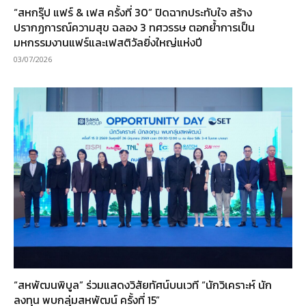
“สหกรุ๊ป แฟร์ & เฟส ครั้งที่ 30” ปิดฉากประทับใจ สร้าง
ปรากฏการณ์ความสุข ฉลอง 3 ทศวรรษ ตอกย้ำการเป็น
มหกรรมงานแฟร์และเฟสติวัลยิ่งใหญ่แห่งปี
03/07/2026
“สหพัฒนพิบูล” ร่วมแสดงวิสัยทัศน์บนเวที “นักวิเคราะห์ นัก
ลงทุน พบกลุ่มสหพัฒน์ ครั้งที่ 15”