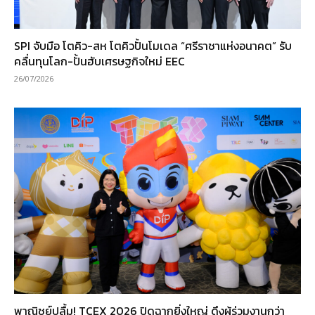
SPI จับมือ โตคิว-สห โตคิวปั้นโมเดล “ศรีราชาแห่งอนาคต” รับ
คลื่นทุนโลก-ปั้นฮับเศรษฐกิจใหม่ EEC
26/07/2026
พาณิชย์ปลื้ม! TCEX 2026 ปิดฉากยิ่งใหญ่ ดึงผู้ร่วมงานกว่า