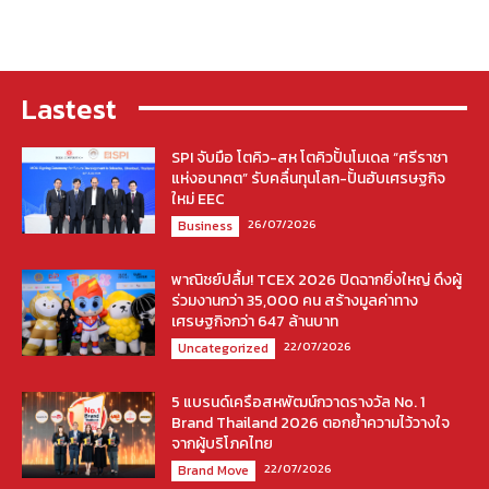
Lastest
SPI จับมือ โตคิว-สห โตคิวปั้นโมเดล “ศรีราชา
แห่งอนาคต” รับคลื่นทุนโลก-ปั้นฮับเศรษฐกิจ
ใหม่ EEC
26/07/2026
Business
พาณิชย์ปลื้ม! TCEX 2026 ปิดฉากยิ่งใหญ่ ดึงผู้
ร่วมงานกว่า 35,000 คน สร้างมูลค่าทาง
เศรษฐกิจกว่า 647 ล้านบาท
22/07/2026
Uncategorized
5 แบรนด์เครือสหพัฒน์กวาดรางวัล No. 1
Brand Thailand 2026 ตอกย้ำความไว้วางใจ
จากผู้บริโภคไทย
22/07/2026
Brand Move