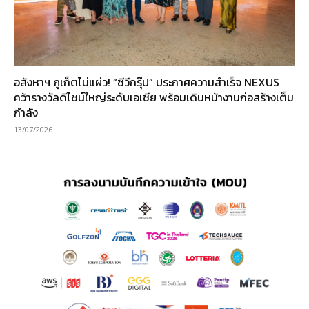
อสังหาฯ ภูเก็ตไม่แผ่ว! “ซีวีกรุ๊ป” ประกาศความสำเร็จ NEXUS
คว้ารางวัลดีไซน์ใหญ่ระดับเอเชีย พร้อมเดินหน้างานก่อสร้างเต็ม
กำลัง
13/07/2026