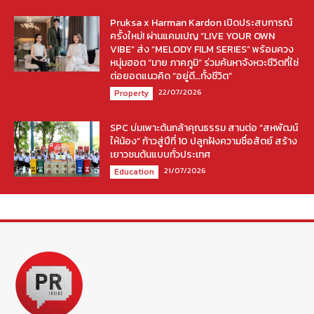
Pruksa x Harman Kardon เปิดประสบการณ์
ครั้งใหม่! ผ่านแคมเปญ “LIVE YOUR OWN
VIBE” ส่ง “MELODY FILM SERIES” พร้อมควง
หนุ่มฮอต “มาย ภาคภูมิ” ร่วมค้นหาจังหวะชีวิตที่ใช่
ต่อยอดแนวคิด “อยู่ดี…ทั้งชีวิต”
22/07/2026
Property
SPC บ่มเพาะต้นกล้าคุณธรรม สานต่อ “สหพัฒน์
ให้น้อง” ก้าวสู่ปีที่ 10 ปลูกฝังความซื่อสัตย์ สร้าง
เยาวชนต้นแบบทั่วประเทศ
21/07/2026
Education