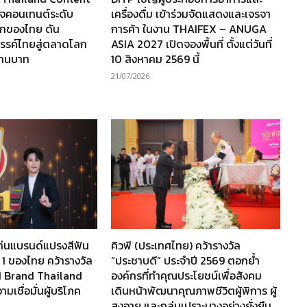
กิจคอนเทนต์ระดับ
เครื่องดื่ม เข้าร่วมจัดแสดงและเจรจา
กของไทย ดัน
การค้า ในงาน THAIFEX – ANUGA
รรค์ไทยสู่ตลาดโลก
ASIA 2027 เปิดจองพื้นที่ ตั้งแต่วันที่
ล้านบาท
10 สิงหาคม 2569 นี้
21/07/2026
ท่นแบรนด์แปรงสีฟัน
คิวพี (ประเทศไทย) คว้ารางวัล
 1 ของไทย คว้ารางวัล
“ประชาบดี” ประจำปี 2569 ตอกย้ำ
1 Brand Thailand
องค์กรที่ทำคุณประโยชน์เพื่อสังคม
เชื่อมั่นผู้บริโภค
เดินหน้าพัฒนาคุณภาพชีวิตผู้พิการ ผู้
สูงอายุ และกลุ่มเปราะบางอย่างยั่งยืน