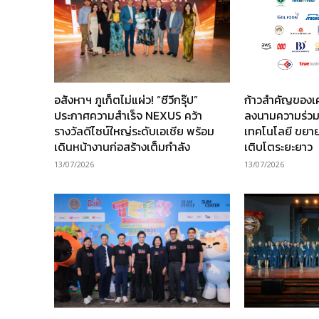
อสังหาฯ ภูเก็ตไม่แผ่ว! “ซีวีกรุ๊ป”
ก้าวสำคัญของเ
ประกาศความสำเร็จ NEXUS คว้า
ลงนามความร่วม
รางวัลดีไซน์ใหญ่ระดับเอเชีย พร้อม
เทคโนโลยี ขยาย
เดินหน้างานก่อสร้างเต็มกำลัง
เติบโตระยะยาว
13/07/2026
13/07/2026