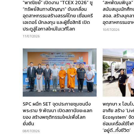
“พาณิชย์” เปิดงาน “TCEX 2026” ชู
“สหพัฒนพิบูล”
“ทรัพย์สินทางปัญญา” ขับเคลื่อน
สนับสนุนนักศึ
อุตสาหกรรมสร้างสรรค์ไทย เชื่อมครี
สจล. สร้างบุคล
เอเตอร์ นักลงทุน และผู้ซื้อสิทธิ เปิด
อุตสาหกรรมอา
ประตูสู่โอกาสใหม่ในเวทีโลก
10/07/2026
11/07/2026
SPC ผนึก SET จุดประกายชุมชนบึง
พฤกษา x โฮมโป
พระราม 9 พัฒนา เปิดสถานีขยะแลก
อาศัย สร้าง ‘Li
ของ สร้างพฤติกรรมใหม่เพื่อโลก
Ecosystem’ จัด
ยั่งยืน
ซ่อมเครื่องใช้ไฟ
‘อยู่ดี…ทั้งชีวิต’
08/07/2026