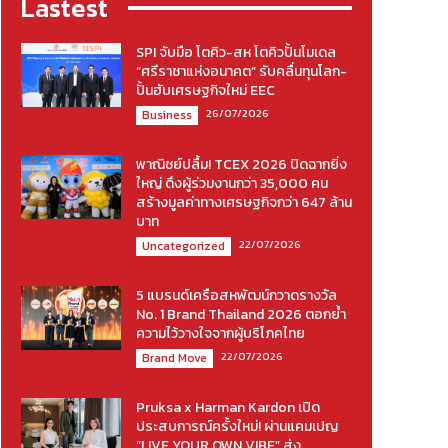
Lastest
SPI จับมือ โตคิว-สห โตคิวปั้นโมเดล
“ศรีราชาแห่งอนาคต” รับคลื่นทุนโลก-
ปั้นฮับเศรษฐกิจใหม่ EEC
26/07/2026
Business
พาณิชย์ปลื้ม! TCEX 2026 ปิดฉากยิ่ง
ใหญ่ ดึงผู้ร่วมงานกว่า 35,000 คน
สร้างมูลค่าทางเศรษฐกิจกว่า 647 ล้าน
บาท
22/07/2026
Uncategorized
5 แบรนด์เครือสหพัฒน์กวาดรางวัล
No. 1 Brand Thailand 2026 ตอกย้ำ
ความไว้วางใจจากผู้บริโภคไทย
22/07/2026
Brand Move
Pruksa x Harman Kardon เปิด
ประสบการณ์ครั้งใหม่! ผ่านแคมเปญ
“LIVE YOUR OWN VIBE” ส่ง