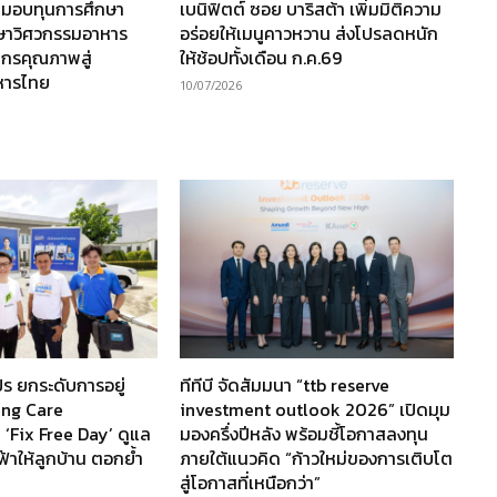
 มอบทุนการศึกษา
เบนิฟิตต์ ซอย บาริสต้า เพิ่มมิติความ
กษาวิศวกรรมอาหาร
อร่อยให้เมนูคาวหวาน ส่งโปรลดหนัก
ากรคุณภาพสู่
ให้ช้อปทั้งเดือน ก.ค.69
หารไทย
10/07/2026
ร ยกระดับการอยู่
ทีทีบี จัดสัมมนา “ttb reserve
ving Care
investment outlook 2026” เปิดมุม
 ‘Fix Free Day’ ดูแล
มองครึ่งปีหลัง พร้อมชี้โอกาสลงทุน
ฟ้าให้ลูกบ้าน ตอกย้ำ
ภายใต้แนวคิด “ก้าวใหม่ของการเติบโต
สู่โอกาสที่เหนือกว่า”