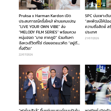
Pruksa x Harman Kardon เปิด
SPC บ่มเพาะต้
ประสบการณ์ครั้งใหม่! ผ่านแคมเปญ
“สหพัฒน์ให้น้อง” 
“LIVE YOUR OWN VIBE” ส่ง
ความซื่อสัตย์ ส
“MELODY FILM SERIES” พร้อมควง
ประเทศ
หนุ่มฮอต “มาย ภาคภูมิ” ร่วมค้นหา
21/07/2026
จังหวะชีวิตที่ใช่ ต่อยอดแนวคิด “อยู่ดี…
ทั้งชีวิต”
22/07/2026
“ฟาร์มเฮ้าส์” ขึ้นแท่นแบรนด์ขนมปังใน
พาณิชย์ เปิดตั