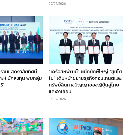
07/07/2026
ร่วมแสดงวิสัยทัศน์
“เครือสหพัฒน์” ผนึกยักษ์ใหญ่ “ซูมิโต
ราะห์ นักลงทุน พบกลุ่ม
โม” เดินหน้าขยายธุรกิจคอนเทนต์และ
15”
ทรัพย์สินทางปัญญาของญี่ปุ่นสู่ไทย
และอาเซียน
03/07/2026