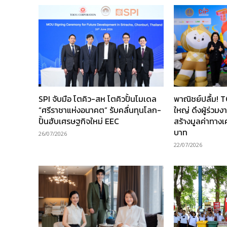
SPI จับมือ โตคิว-สห โตคิวปั้นโมเดล
พาณิชย์ปลื้ม! 
“ศรีราชาแห่งอนาคต” รับคลื่นทุนโลก-
ใหญ่ ดึงผู้ร่วม
ปั้นฮับเศรษฐกิจใหม่ EEC
สร้างมูลค่าทาง
บาท
26/07/2026
22/07/2026