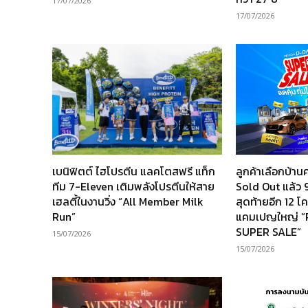
17/07/2026
17/07/2026
เบนิฟิตต์ ไฮโปรตีน แลคโตสฟรี แท็ก
ลูกค้าเลือกบ้
ทีม 7-Eleven เติมพลังโปรตีนให้สาย
Sold Out แล้ว 9
เฮลตี้ในงานวิ่ง “All Member Milk
สุดท้ายอีก 12 
Run”
แคมเปญใหญ่ 
SUPER SALE”
15/07/2026
15/07/2026