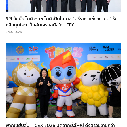
SPI จับมือ โตคิว-สห โตคิวปั้นโมเดล “ศรีราชาแห่งอนาคต” รับ
คลื่นทุนโลก-ปั้นฮับเศรษฐกิจใหม่ EEC
26/07/2026
พาณิชย์ปลื้ม! TCEX 2026 ปิดฉากยิ่งใหญ่ ดึงผู้ร่วมงานกว่า