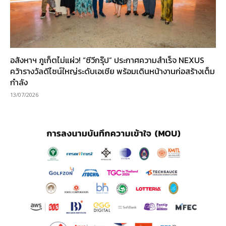
อสังหาฯ ภูเก็ตไม่แผ่ว! “ซีวีกรุ๊ป” ประกาศความสำเร็จ NEXUS
คว้ารางวัลดีไซน์ใหญ่ระดับเอเชีย พร้อมเดินหน้างานก่อสร้างเต็ม
กำลัง
13/07/2026