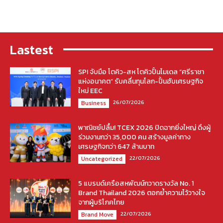
Lastest
SPI จับมือ โตคิว-สห โตคิวปั้นโมเดล “ศรีราชา
แห่งอนาคต” รับคลื่นทุนโลก-ปั้นฮับเศรษฐกิจ
ใหม่ EEC
26/07/2026
Business
พาณิชย์ปลื้ม! TCEX 2026 ปิดฉากยิ่งใหญ่ ดึงผู้
ร่วมงานกว่า 35,000 คน สร้างมูลค่าทาง
เศรษฐกิจกว่า 647 ล้านบาท
22/07/2026
Uncategorized
5 แบรนด์เครือสหพัฒน์กวาดรางวัล No. 1
Brand Thailand 2026 ตอกย้ำความไว้วางใจ
จากผู้บริโภคไทย
22/07/2026
Brand Move