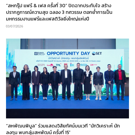
“สหกรุ๊ป แฟร์ & เฟส ครั้งที่ 30” ปิดฉากประทับใจ สร้าง
ปรากฏการณ์ความสุข ฉลอง 3 ทศวรรษ ตอกย้ำการเป็น
มหกรรมงานแฟร์และเฟสติวัลยิ่งใหญ่แห่งปี
03/07/2026
“สหพัฒนพิบูล” ร่วมแสดงวิสัยทัศน์บนเวที “นักวิเคราะห์ นัก
ลงทุน พบกลุ่มสหพัฒน์ ครั้งที่ 15”