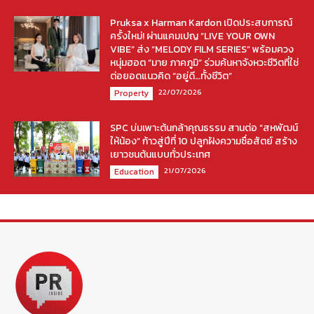
Pruksa x Harman Kardon เปิดประสบการณ์
ครั้งใหม่! ผ่านแคมเปญ “LIVE YOUR OWN
VIBE” ส่ง “MELODY FILM SERIES” พร้อมควง
หนุ่มฮอต “มาย ภาคภูมิ” ร่วมค้นหาจังหวะชีวิตที่ใช่
ต่อยอดแนวคิด “อยู่ดี…ทั้งชีวิต”
22/07/2026
Property
SPC บ่มเพาะต้นกล้าคุณธรรม สานต่อ “สหพัฒน์
ให้น้อง” ก้าวสู่ปีที่ 10 ปลูกฝังความซื่อสัตย์ สร้าง
เยาวชนต้นแบบทั่วประเทศ
21/07/2026
Education