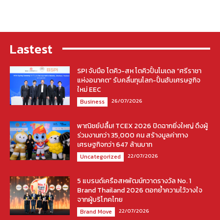
Lastest
SPI จับมือ โตคิว-สห โตคิวปั้นโมเดล “ศรีราชา
แห่งอนาคต” รับคลื่นทุนโลก-ปั้นฮับเศรษฐกิจ
ใหม่ EEC
26/07/2026
Business
พาณิชย์ปลื้ม! TCEX 2026 ปิดฉากยิ่งใหญ่ ดึงผู้
ร่วมงานกว่า 35,000 คน สร้างมูลค่าทาง
เศรษฐกิจกว่า 647 ล้านบาท
22/07/2026
Uncategorized
5 แบรนด์เครือสหพัฒน์กวาดรางวัล No. 1
Brand Thailand 2026 ตอกย้ำความไว้วางใจ
จากผู้บริโภคไทย
22/07/2026
Brand Move