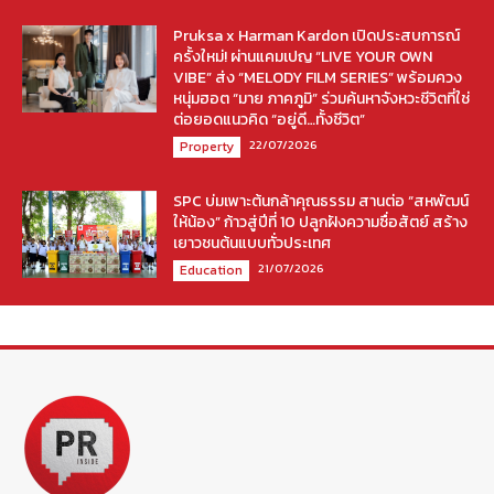
Pruksa x Harman Kardon เปิดประสบการณ์
ครั้งใหม่! ผ่านแคมเปญ “LIVE YOUR OWN
VIBE” ส่ง “MELODY FILM SERIES” พร้อมควง
หนุ่มฮอต “มาย ภาคภูมิ” ร่วมค้นหาจังหวะชีวิตที่ใช่
ต่อยอดแนวคิด “อยู่ดี…ทั้งชีวิต”
22/07/2026
Property
SPC บ่มเพาะต้นกล้าคุณธรรม สานต่อ “สหพัฒน์
ให้น้อง” ก้าวสู่ปีที่ 10 ปลูกฝังความซื่อสัตย์ สร้าง
เยาวชนต้นแบบทั่วประเทศ
21/07/2026
Education