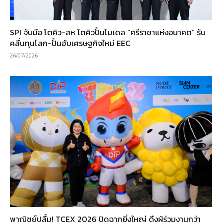
SPI จับมือ โตคิว-สห โตคิวปั้นโมเดล “ศรีราชาแห่งอนาคต” รับ
คลื่นทุนโลก-ปั้นฮับเศรษฐกิจใหม่ EEC
26/07/2026
พาณิชย์ปลื้ม! TCEX 2026 ปิดฉากยิ่งใหญ่ ดึงผู้ร่วมงานกว่า