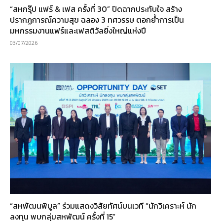
“สหกรุ๊ป แฟร์ & เฟส ครั้งที่ 30” ปิดฉากประทับใจ สร้าง
ปรากฏการณ์ความสุข ฉลอง 3 ทศวรรษ ตอกย้ำการเป็น
มหกรรมงานแฟร์และเฟสติวัลยิ่งใหญ่แห่งปี
03/07/2026
“สหพัฒนพิบูล” ร่วมแสดงวิสัยทัศน์บนเวที “นักวิเคราะห์ นัก
ลงทุน พบกลุ่มสหพัฒน์ ครั้งที่ 15”