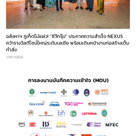
อสังหาฯ ภูเก็ตไม่แผ่ว! “ซีวีกรุ๊ป” ประกาศความสำเร็จ NEXUS
คว้ารางวัลดีไซน์ใหญ่ระดับเอเชีย พร้อมเดินหน้างานก่อสร้างเต็ม
กำลัง
13/07/2026