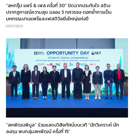
“สหกรุ๊ป แฟร์ & เฟส ครั้งที่ 30” ปิดฉากประทับใจ สร้าง
ปรากฏการณ์ความสุข ฉลอง 3 ทศวรรษ ตอกย้ำการเป็น
มหกรรมงานแฟร์และเฟสติวัลยิ่งใหญ่แห่งปี
03/07/2026
“สหพัฒนพิบูล” ร่วมแสดงวิสัยทัศน์บนเวที “นักวิเคราะห์ นัก
ลงทุน พบกลุ่มสหพัฒน์ ครั้งที่ 15”