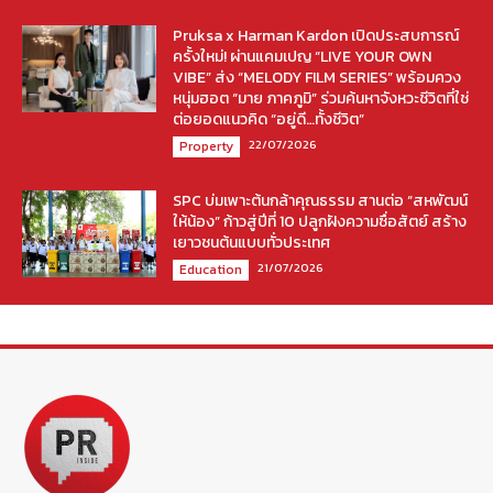
Pruksa x Harman Kardon เปิดประสบการณ์
ครั้งใหม่! ผ่านแคมเปญ “LIVE YOUR OWN
VIBE” ส่ง “MELODY FILM SERIES” พร้อมควง
หนุ่มฮอต “มาย ภาคภูมิ” ร่วมค้นหาจังหวะชีวิตที่ใช่
ต่อยอดแนวคิด “อยู่ดี…ทั้งชีวิต”
22/07/2026
Property
SPC บ่มเพาะต้นกล้าคุณธรรม สานต่อ “สหพัฒน์
ให้น้อง” ก้าวสู่ปีที่ 10 ปลูกฝังความซื่อสัตย์ สร้าง
เยาวชนต้นแบบทั่วประเทศ
21/07/2026
Education