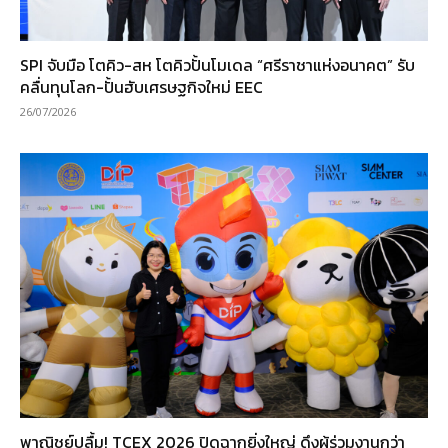
SPI จับมือ โตคิว-สห โตคิวปั้นโมเดล “ศรีราชาแห่งอนาคต” รับ
คลื่นทุนโลก-ปั้นฮับเศรษฐกิจใหม่ EEC
26/07/2026
พาณิชย์ปลื้ม! TCEX 2026 ปิดฉากยิ่งใหญ่ ดึงผู้ร่วมงานกว่า