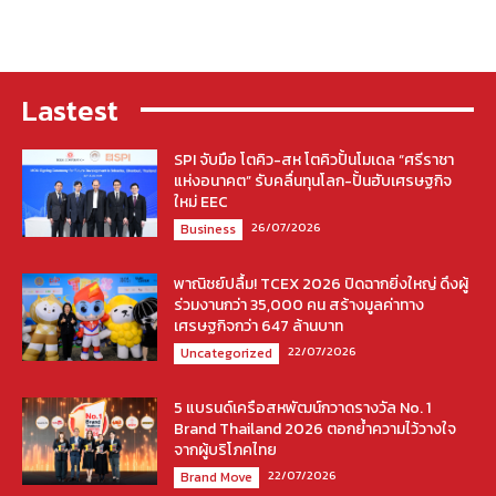
Lastest
SPI จับมือ โตคิว-สห โตคิวปั้นโมเดล “ศรีราชา
แห่งอนาคต” รับคลื่นทุนโลก-ปั้นฮับเศรษฐกิจ
ใหม่ EEC
26/07/2026
Business
พาณิชย์ปลื้ม! TCEX 2026 ปิดฉากยิ่งใหญ่ ดึงผู้
ร่วมงานกว่า 35,000 คน สร้างมูลค่าทาง
เศรษฐกิจกว่า 647 ล้านบาท
22/07/2026
Uncategorized
5 แบรนด์เครือสหพัฒน์กวาดรางวัล No. 1
Brand Thailand 2026 ตอกย้ำความไว้วางใจ
จากผู้บริโภคไทย
22/07/2026
Brand Move