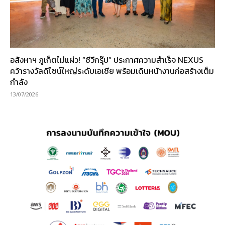
อสังหาฯ ภูเก็ตไม่แผ่ว! “ซีวีกรุ๊ป” ประกาศความสำเร็จ NEXUS
คว้ารางวัลดีไซน์ใหญ่ระดับเอเชีย พร้อมเดินหน้างานก่อสร้างเต็ม
กำลัง
13/07/2026