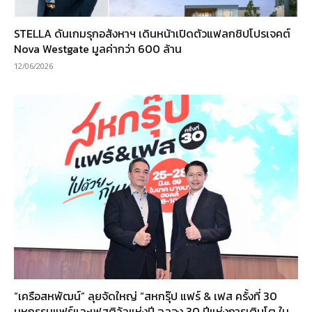
STELLA ดันเกมรุกอสังหาฯ เดินหน้าเปิดตัวแฟลกชิปโปรเจคต์
Nova Westgate มูลค่ากว่า 600 ล้าน
12/06/2026
“เครือสหพัฒน์” ลุยจัดใหญ่ “สหกรุ๊ป แฟร์ & เฟส ครั้งที่ 30
มหกรรมแฟร์และเฟสติวัลแห่งปี ฉลอง 30 ปีแห่งการเติบโต ใน