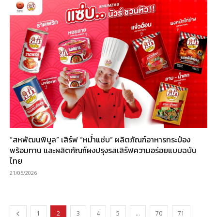
“สหพัฒนพิบูล” เสิร์ฟ “หม่ำแซ่บ” ผลิตภัณฑ์อาหารกระป๋อง
พร้อมทาน และผลิตภัณฑ์ผงปรุงรสเสิร์ฟความอร่อยแบบฉบับ
ไทย
21/05/2026
1
2
3
4
5
…
70
71