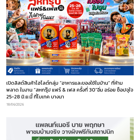
เปิดลิสต์สินค้าไฮไลต์กลุ่ม “อาหารและของใช้ในบ้าน” ที่ห้าม
พลาด ในงาน “สหกรุ๊ป แฟร์ & เฟส ครั้งที่ 30”อิ่ม อร่อย ช็อปจุใจ
25-28 มิ.ย.นี้ ที่ไบเทค บางนา
18/06/2026