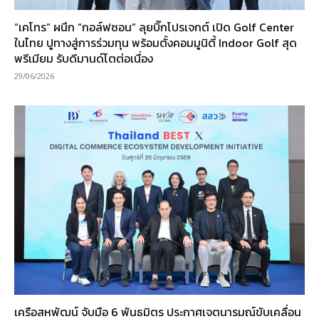
“เคโทร” ผนึก “กอล์ฟซอน” ลุยบิ๊กโปรเจกต์ เปิด Golf Center
ในไทย ปูทางสู่การร่วมทุน พร้อมตั้งคอมมูนิตี้ Indoor Golf สุด
พรีเมียม รับดีมานด์โตต่อเนื่อง
29/06/2026
เครือสหพัฒน์ จับมือ 6 พันธมิตร ประกาศเจตนารมณ์ขับเคลื่อน