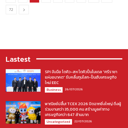
72
Lastest
SPI จับมือ โตคิว-สห โตคิวปั้นโมเดล “ศรีราชา
แห่งอนาคต” รับคลื่นทุนโลก-ปั้นฮับเศรษฐกิจ
ใหม่ EEC
26/07/2026
Business
พาณิชย์ปลื้ม! TCEX 2026 ปิดฉากยิ่งใหญ่ ดึงผู้
ร่วมงานกว่า 35,000 คน สร้างมูลค่าทาง
เศรษฐกิจกว่า 647 ล้านบาท
22/07/2026
Uncategorized