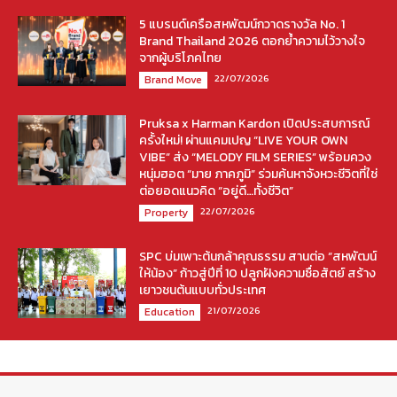
5 แบรนด์เครือสหพัฒน์กวาดรางวัล No. 1
Brand Thailand 2026 ตอกย้ำความไว้วางใจ
จากผู้บริโภคไทย
22/07/2026
Brand Move
Pruksa x Harman Kardon เปิดประสบการณ์
ครั้งใหม่! ผ่านแคมเปญ “LIVE YOUR OWN
VIBE” ส่ง “MELODY FILM SERIES” พร้อมควง
หนุ่มฮอต “มาย ภาคภูมิ” ร่วมค้นหาจังหวะชีวิตที่ใช่
ต่อยอดแนวคิด “อยู่ดี…ทั้งชีวิต”
22/07/2026
Property
SPC บ่มเพาะต้นกล้าคุณธรรม สานต่อ “สหพัฒน์
ให้น้อง” ก้าวสู่ปีที่ 10 ปลูกฝังความซื่อสัตย์ สร้าง
เยาวชนต้นแบบทั่วประเทศ
21/07/2026
Education