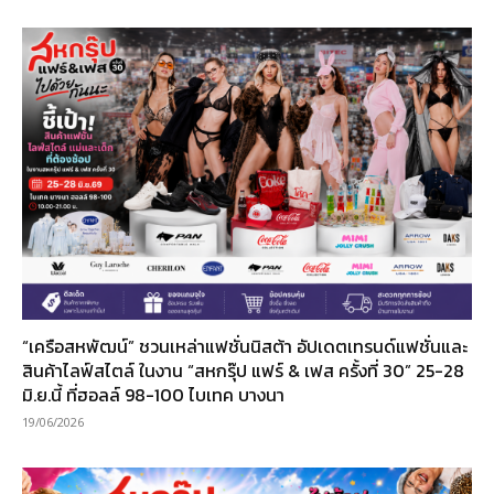
“เครือสหพัฒน์” ชวนเหล่าแฟชั่นนิสต้า อัปเดตเทรนด์แฟชั่นและ
สินค้าไลฟ์สไตล์ ในงาน “สหกรุ๊ป แฟร์ & เฟส ครั้งที่ 30” 25-28
มิ.ย.นี้ ที่ฮอลล์ 98-100 ไบเทค บางนา
19/06/2026