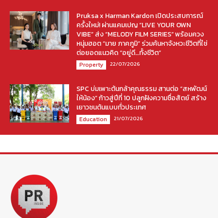
Pruksa x Harman Kardon เปิดประสบการณ์
ครั้งใหม่! ผ่านแคมเปญ “LIVE YOUR OWN
VIBE” ส่ง “MELODY FILM SERIES” พร้อมควง
หนุ่มฮอต “มาย ภาคภูมิ” ร่วมค้นหาจังหวะชีวิตที่ใช่
ต่อยอดแนวคิด “อยู่ดี…ทั้งชีวิต”
22/07/2026
Property
SPC บ่มเพาะต้นกล้าคุณธรรม สานต่อ “สหพัฒน์
ให้น้อง” ก้าวสู่ปีที่ 10 ปลูกฝังความซื่อสัตย์ สร้าง
เยาวชนต้นแบบทั่วประเทศ
21/07/2026
Education