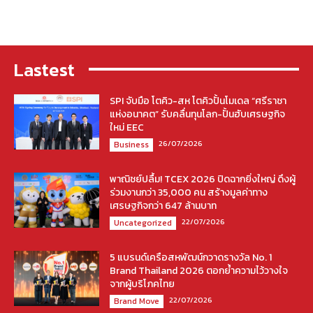
Lastest
SPI จับมือ โตคิว-สห โตคิวปั้นโมเดล “ศรีราชา
แห่งอนาคต” รับคลื่นทุนโลก-ปั้นฮับเศรษฐกิจ
ใหม่ EEC
26/07/2026
Business
พาณิชย์ปลื้ม! TCEX 2026 ปิดฉากยิ่งใหญ่ ดึงผู้
ร่วมงานกว่า 35,000 คน สร้างมูลค่าทาง
เศรษฐกิจกว่า 647 ล้านบาท
22/07/2026
Uncategorized
5 แบรนด์เครือสหพัฒน์กวาดรางวัล No. 1
Brand Thailand 2026 ตอกย้ำความไว้วางใจ
จากผู้บริโภคไทย
22/07/2026
Brand Move