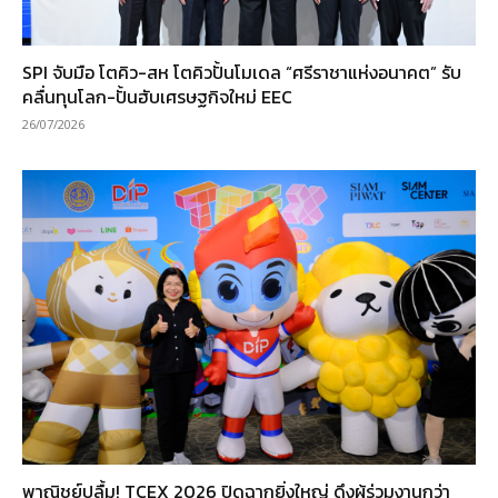
SPI จับมือ โตคิว-สห โตคิวปั้นโมเดล “ศรีราชาแห่งอนาคต” รับ
คลื่นทุนโลก-ปั้นฮับเศรษฐกิจใหม่ EEC
26/07/2026
พาณิชย์ปลื้ม! TCEX 2026 ปิดฉากยิ่งใหญ่ ดึงผู้ร่วมงานกว่า