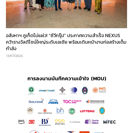
อสังหาฯ ภูเก็ตไม่แผ่ว! “ซีวีกรุ๊ป” ประกาศความสำเร็จ NEXUS
คว้ารางวัลดีไซน์ใหญ่ระดับเอเชีย พร้อมเดินหน้างานก่อสร้างเต็ม
กำลัง
13/07/2026