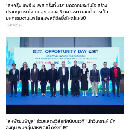
“สหกรุ๊ป แฟร์ & เฟส ครั้งที่ 30” ปิดฉากประทับใจ สร้าง
ปรากฏการณ์ความสุข ฉลอง 3 ทศวรรษ ตอกย้ำการเป็น
มหกรรมงานแฟร์และเฟสติวัลยิ่งใหญ่แห่งปี
03/07/2026
“สหพัฒนพิบูล” ร่วมแสดงวิสัยทัศน์บนเวที “นักวิเคราะห์ นัก
ลงทุน พบกลุ่มสหพัฒน์ ครั้งที่ 15”