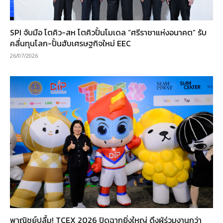
SPI จับมือ โตคิว-สห โตคิวปั้นโมเดล “ศรีราชาแห่งอนาคต” รับ
คลื่นทุนโลก-ปั้นฮับเศรษฐกิจใหม่ EEC
26/07/2026
พาณิชย์ปลื้ม! TCEX 2026 ปิดฉากยิ่งใหญ่ ดึงผู้ร่วมงานกว่า