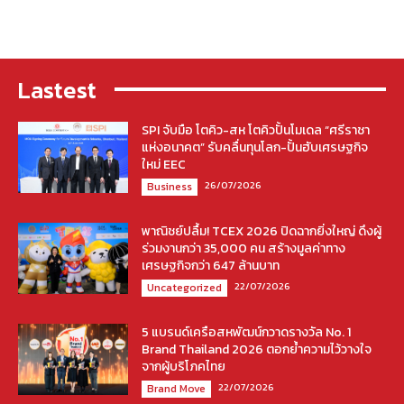
Lastest
SPI จับมือ โตคิว-สห โตคิวปั้นโมเดล “ศรีราชา
แห่งอนาคต” รับคลื่นทุนโลก-ปั้นฮับเศรษฐกิจ
ใหม่ EEC
26/07/2026
Business
พาณิชย์ปลื้ม! TCEX 2026 ปิดฉากยิ่งใหญ่ ดึงผู้
ร่วมงานกว่า 35,000 คน สร้างมูลค่าทาง
เศรษฐกิจกว่า 647 ล้านบาท
22/07/2026
Uncategorized
5 แบรนด์เครือสหพัฒน์กวาดรางวัล No. 1
Brand Thailand 2026 ตอกย้ำความไว้วางใจ
จากผู้บริโภคไทย
22/07/2026
Brand Move