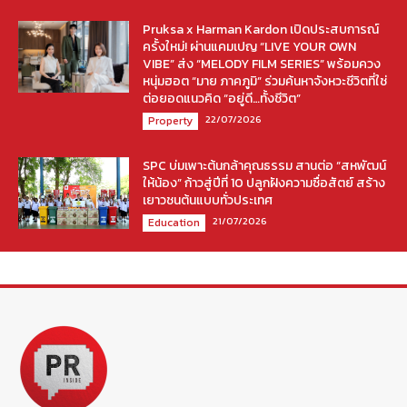
Pruksa x Harman Kardon เปิดประสบการณ์
ครั้งใหม่! ผ่านแคมเปญ “LIVE YOUR OWN
VIBE” ส่ง “MELODY FILM SERIES” พร้อมควง
หนุ่มฮอต “มาย ภาคภูมิ” ร่วมค้นหาจังหวะชีวิตที่ใช่
ต่อยอดแนวคิด “อยู่ดี…ทั้งชีวิต”
22/07/2026
Property
SPC บ่มเพาะต้นกล้าคุณธรรม สานต่อ “สหพัฒน์
ให้น้อง” ก้าวสู่ปีที่ 10 ปลูกฝังความซื่อสัตย์ สร้าง
เยาวชนต้นแบบทั่วประเทศ
21/07/2026
Education