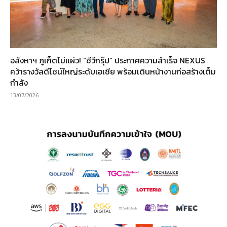
อสังหาฯ ภูเก็ตไม่แผ่ว! “ซีวีกรุ๊ป” ประกาศความสำเร็จ NEXUS
คว้ารางวัลดีไซน์ใหญ่ระดับเอเชีย พร้อมเดินหน้างานก่อสร้างเต็ม
กำลัง
13/07/2026