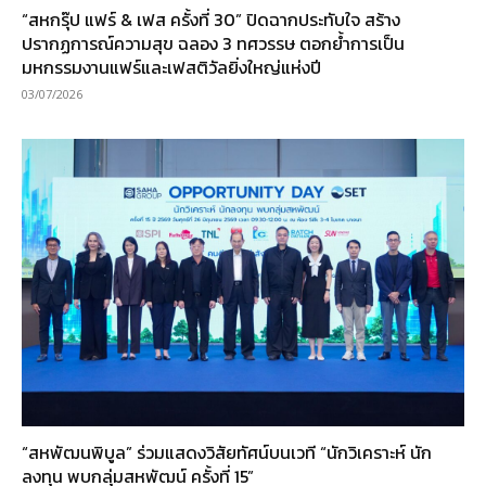
“สหกรุ๊ป แฟร์ & เฟส ครั้งที่ 30” ปิดฉากประทับใจ สร้าง
ปรากฏการณ์ความสุข ฉลอง 3 ทศวรรษ ตอกย้ำการเป็น
มหกรรมงานแฟร์และเฟสติวัลยิ่งใหญ่แห่งปี
03/07/2026
“สหพัฒนพิบูล” ร่วมแสดงวิสัยทัศน์บนเวที “นักวิเคราะห์ นัก
ลงทุน พบกลุ่มสหพัฒน์ ครั้งที่ 15”