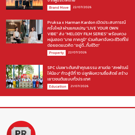
จากผู้บริโภคไทย
22/07/2026
Brand Move
Pruksa x Harman Kardon เปิดประสบการณ์
ครั้งใหม่! ผ่านแคมเปญ “LIVE YOUR OWN
VIBE” ส่ง “MELODY FILM SERIES” พร้อมควง
หนุ่มฮอต “มาย ภาคภูมิ” ร่วมค้นหาจังหวะชีวิตที่ใช่
ต่อยอดแนวคิด “อยู่ดี…ทั้งชีวิต”
22/07/2026
Property
SPC บ่มเพาะต้นกล้าคุณธรรม สานต่อ “สหพัฒน์
ให้น้อง” ก้าวสู่ปีที่ 10 ปลูกฝังความซื่อสัตย์ สร้าง
เยาวชนต้นแบบทั่วประเทศ
21/07/2026
Education