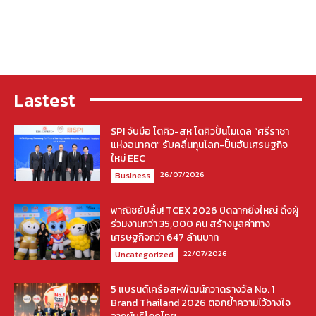
Lastest
SPI จับมือ โตคิว-สห โตคิวปั้นโมเดล “ศรีราชา
แห่งอนาคต” รับคลื่นทุนโลก-ปั้นฮับเศรษฐกิจ
ใหม่ EEC
26/07/2026
Business
พาณิชย์ปลื้ม! TCEX 2026 ปิดฉากยิ่งใหญ่ ดึงผู้
ร่วมงานกว่า 35,000 คน สร้างมูลค่าทาง
เศรษฐกิจกว่า 647 ล้านบาท
22/07/2026
Uncategorized
5 แบรนด์เครือสหพัฒน์กวาดรางวัล No. 1
Brand Thailand 2026 ตอกย้ำความไว้วางใจ